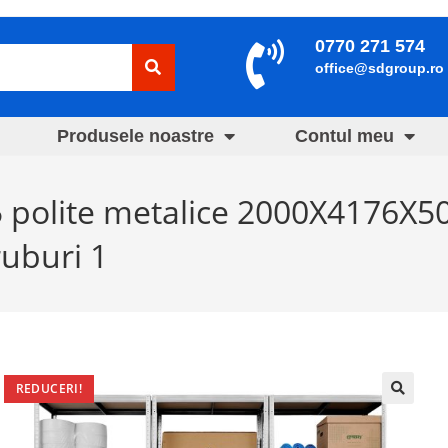
0770 271 574
office@sdgroup.ro
Produsele noastre
Contul meu
 5 polite metalice 2000X4176X
ruburi 1
REDUCERI!
🔍