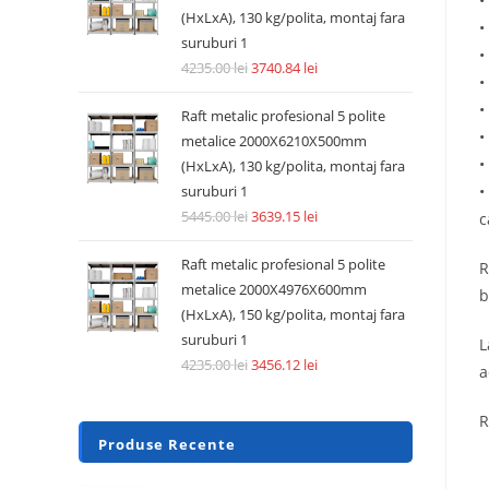
•
(HxLxA), 130 kg/polita, montaj fara
•
suruburi 1
•
4235.00
lei
3740.84
lei
•
•
Raft metalic profesional 5 polite
•
metalice 2000X6210X500mm
•
(HxLxA), 130 kg/polita, montaj fara
suruburi 1
•
5445.00
lei
3639.15
lei
c
Raft metalic profesional 5 polite
R
metalice 2000X4976X600mm
b
(HxLxA), 150 kg/polita, montaj fara
suruburi 1
L
4235.00
lei
3456.12
lei
a
R
Produse Recente