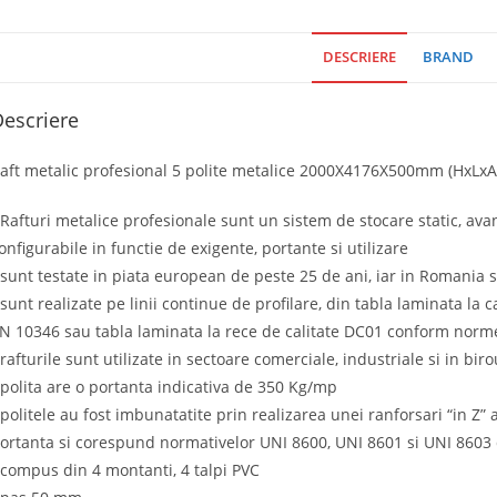
DESCRIERE
BRAND
escriere
aft metalic profesional 5 polite metalice 2000X4176X500mm (HxLxA),
 Rafturi metalice profesionale sunt un sistem de stocare static, ava
onfigurabile in functie de exigente, portante si utilizare
 sunt testate in piata european de peste 25 de ani, iar in Romania 
 sunt realizate pe linii continue de profilare, din tabla laminata la
N 10346 sau tabla laminata la rece de calitate DC01 conform norm
 rafturile sunt utilizate in sectoare comerciale, industriale si in biro
 polita are o portanta indicativa de 350 Kg/mp
 politele au fost imbunatatite prin realizarea unei ranforsari “in Z”
ortanta si corespund normativelor UNI 8600, UNI 8601 si UNI 8603 
 compus din 4 montanti, 4 talpi PVC