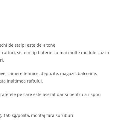
rechi de stalpi este de 4 tone
r rafturi, sistem tip baterie cu mai multe module caz in
ri.
hive, camere tehnice, depozite, magazii, balcoane,
ata inaltimea raftului.
rafetele pe care este asezat dar si pentru a-i spori
 150 kg/polita, montaj fara suruburi