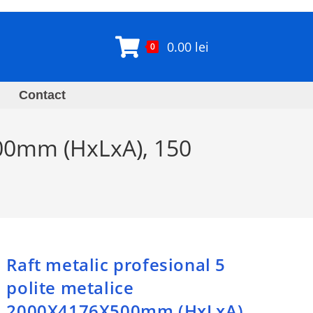
0.00
lei
0
Contact
500mm (HxLxA), 150
Raft metalic profesional 5
polite metalice
2000X4176X500mm (HxLxA),