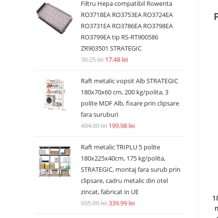
Filtru Hepa compatibil Rowenta
RO3718EA RO3753EA RO3724EA
RO3731EA RO3786EA RO3798EA
RO3799EA tip RS-RT900586
ZR903501 STRATEGIC
30.25
lei
17.48
lei
Raft metalic vopsit Alb STRATEGIC
180x70x60 cm, 200 kg/polita, 3
polite MDF Alb, fixare prin clipsare
fara suruburi
484.00
lei
199.98
lei
Raft metalic TRIPLU 5 polite
180x225x40cm, 175 kg/polita,
STRATEGIC, montaj fara surub prin
clipsare, cadru metalic din otel
zincat, fabricat in UE
1
605.00
lei
339.99
lei
m