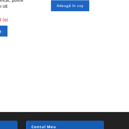
incat, polite
Adaugă în coș
in UE
9
lei
ș
Contul Meu