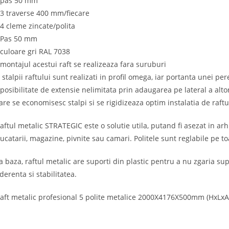
 pas 50 mm
 3 traverse 400 mm/fiecare
 4 cleme zincate/polita
 Pas 50 mm
 culoare gri RAL 7038
 montajul acestui raft se realizeaza fara suruburi
 stalpii raftului sunt realizati in profil omega, iar portanta unei pe
 posibilitate de extensie nelimitata prin adaugarea pe lateral a alto
are se economisesc stalpi si se rigidizeaza optim instalatia de raftu
aftul metalic STRATEGIC este o solutie utila, putand fi asezat in ar
ucatarii, magazine, pivnite sau camari. Politele sunt reglabile pe to
a baza, raftul metalic are suporti din plastic pentru a nu zgaria sup
derenta si stabilitatea.
aft metalic profesional 5 polite metalice 2000X4176X500mm (HxLxA),