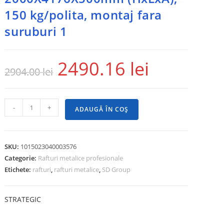
150 kg/polita, montaj fara
suruburi 1
2490.16
lei
2904.00
lei
-
+
ADAUGĂ ÎN COȘ
SKU:
1015023040003576
Categorie:
Rafturi metalice profesionale
Etichete:
rafturi
,
rafturi metalice
,
SD Group
STRATEGIC