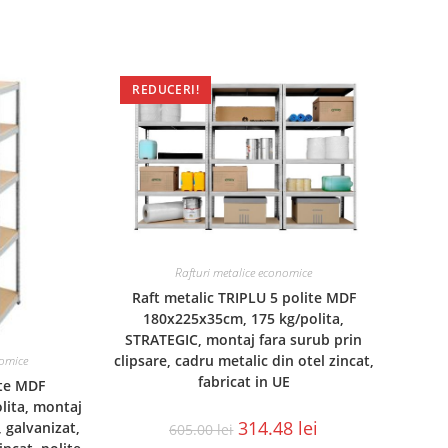
REDUCERI!
Rafturi metalice economice
Raft metalic TRIPLU 5 polite MDF
180x225x35cm, 175 kg/polita,
STRATEGIC, montaj fara surub prin
clipsare, cadru metalic din otel zincat,
nomice
fabricat in UE
ite MDF
lita, montaj
314.48
lei
, galvanizat,
605.00
lei