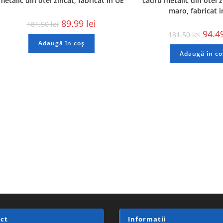
metalic din otel zincat, fabricat in UE
cadru metalic din otel z
maro, fabricat 
89.99
lei
181.50
lei
94.4
181.50
lei
Adaugă în coș
Adaugă în co
ct
Informatii