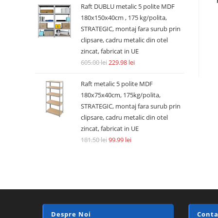
Raft DUBLU metalic 5 polite MDF
180x150x40cm , 175 kg/polita,
STRATEGIC, montaj fara surub prin
clipsare, cadru metalic din otel
zincat, fabricat in UE
605.00
lei
229.98
lei
Raft metalic 5 polite MDF
180x75x40cm, 175kg/polita,
STRATEGIC, montaj fara surub prin
clipsare, cadru metalic din otel
zincat, fabricat in UE
181.50
lei
99.99
lei
Despre Noi
Conta