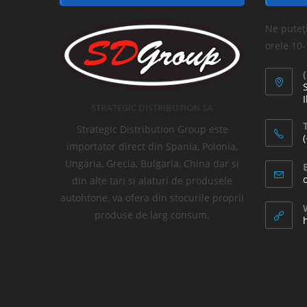
Ne puteți
orele 10
I
STRATEGIC DISTRIBUTION SA
T
Strategic Distribution Group este
importator direct din Spania, Polonia,
Ungaria, Grecia, Bulgaria, China dar si
din alte tari si alaturi de produsele
autohtone, va ofera din stocurile proprii
produse de larg consum.