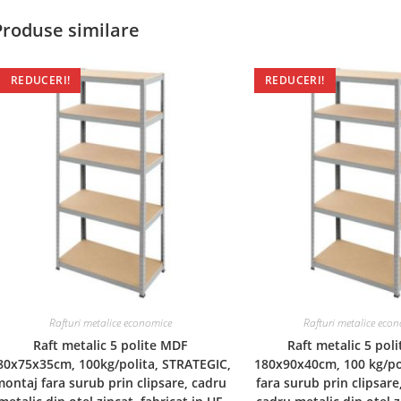
Produse similare
REDUCERI!
REDUCERI!
Rafturi metalice economice
Rafturi metalice eco
Raft metalic 5 polite MDF
Raft metalic 5 pol
80x75x35cm, 100kg/polita, STRATEGIC,
180x90x40cm, 100 kg/po
ontaj fara surub prin clipsare, cadru
fara surub prin clipsare