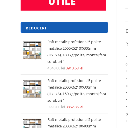
REDUCERI
D
Raft metalic profesional 5 polite
R
metalice 2000X5210X600mm
(HxLxA), 180 kg/polita, montaj fara
•
suruburi 1
c
4840.00
lei
3913.68
lei
•
•
Raft metalic profesional 5 polite
E
metalice 2000X6210X600mm
•
(HxLxA), 150 kg/polita, montaj fara
•
suruburi 1
•
3993.00
lei
3862.85
lei
p
Raft metalic profesional 5 polite
•
metalice 2000X6210X400mm