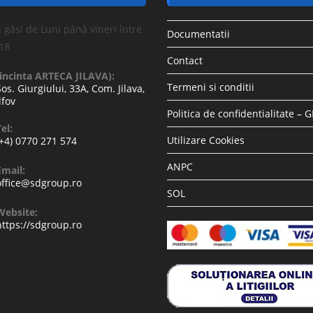
 găsi de Luni până vineri între
Documentatii
-18
Contact
(incinta ARTECA JILAVA):
Termeni si conditii
Sos. Giurgiului, 33A, Com. Jilava,
lfov
Politica de confidentialitate – 
el:
Utilizare Cookies
(+4) 0770 271 574
ANPC
Email:
office@sdgroup.ro
SOL
Website:
https://sdgroup.ro