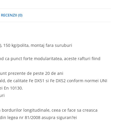
RECENZII (0)
 150 kg/polita, montaj fara suruburi
nd ca punct forte modularitatea, aceste rafturi fiind
sunt prezente de peste 20 de ani
 cald, de calitate Fe DX51 si Fe DX52 conform normei UNI
ei En 10130.
uri
 a bordurilor longitudinale, ceea ce face sa creasca
din legea nr 81/2008 asupra siguran?ei