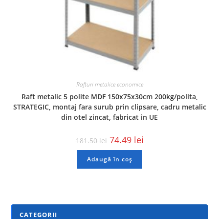
Rafturi metalice economice
Raft metalic 5 polite MDF 150x75x30cm 200kg/polita,
STRATEGIC, montaj fara surub prin clipsare, cadru metalic
din otel zincat, fabricat in UE
74.49
lei
181.50
lei
Adaugă în coș
CATEGORII