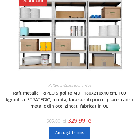
REDUCERI!
Rafturi metalice economice
Raft metalic TRIPLU 5 polite MDF 180x210x40 cm, 100
kg/polita, STRATEGIC, montaj fara surub prin clipsare, cadru
metalic din otel zincat, fabricat in UE
329.99
lei
605.00
lei
Adaugă în coș