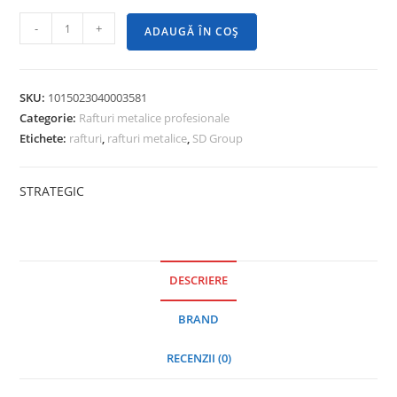
-
+
ADAUGĂ ÎN COȘ
SKU:
1015023040003581
Categorie:
Rafturi metalice profesionale
Etichete:
rafturi
,
rafturi metalice
,
SD Group
STRATEGIC
DESCRIERE
BRAND
RECENZII (0)