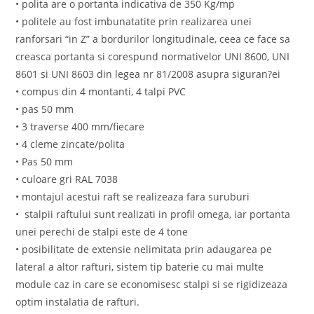
• polita are o portanta indicativa de 350 Kg/mp
• politele au fost imbunatatite prin realizarea unei
ranforsari “in Z” a bordurilor longitudinale, ceea ce face sa
creasca portanta si corespund normativelor UNI 8600, UNI
8601 si UNI 8603 din legea nr 81/2008 asupra siguran?ei
• compus din 4 montanti, 4 talpi PVC
• pas 50 mm
• 3 traverse 400 mm/fiecare
• 4 cleme zincate/polita
• Pas 50 mm
• culoare gri RAL 7038
• montajul acestui raft se realizeaza fara suruburi
• stalpii raftului sunt realizati in profil omega, iar portanta
unei perechi de stalpi este de 4 tone
• posibilitate de extensie nelimitata prin adaugarea pe
lateral a altor rafturi, sistem tip baterie cu mai multe
module caz in care se economisesc stalpi si se rigidizeaza
optim instalatia de rafturi.