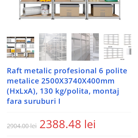
Raft metalic profesional 6 polite
metalice 2500X3740X400mm
(HxLxA), 130 kg/polita, montaj
fara suruburi I
2388.48
lei
2904.00
lei