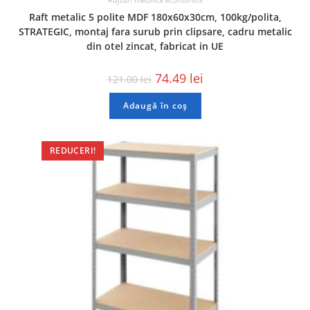
Raft metalic 5 polite MDF 180x60x30cm, 100kg/polita,
STRATEGIC, montaj fara surub prin clipsare, cadru metalic
din otel zincat, fabricat in UE
74.49
lei
121.00
lei
Adaugă în coș
REDUCERI!