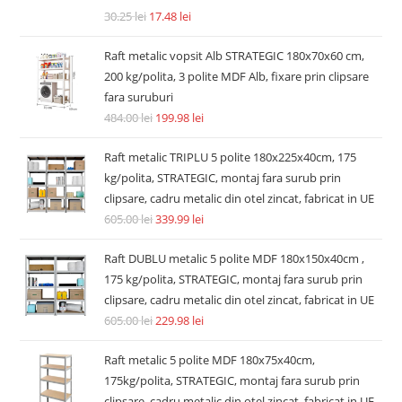
30.25
lei
17.48
lei
Raft metalic vopsit Alb STRATEGIC 180x70x60 cm,
200 kg/polita, 3 polite MDF Alb, fixare prin clipsare
fara suruburi
484.00
lei
199.98
lei
Raft metalic TRIPLU 5 polite 180x225x40cm, 175
kg/polita, STRATEGIC, montaj fara surub prin
clipsare, cadru metalic din otel zincat, fabricat in UE
605.00
lei
339.99
lei
Raft DUBLU metalic 5 polite MDF 180x150x40cm ,
175 kg/polita, STRATEGIC, montaj fara surub prin
clipsare, cadru metalic din otel zincat, fabricat in UE
605.00
lei
229.98
lei
Raft metalic 5 polite MDF 180x75x40cm,
175kg/polita, STRATEGIC, montaj fara surub prin
clipsare, cadru metalic din otel zincat, fabricat in UE