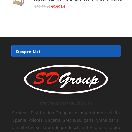
181.50
lei
99.99
lei
Despre Noi
STRATEGIC DISTRIBUTION SA
Strategic Distribution Group este importator direct din
Spania, Polonia, Ungaria, Grecia, Bulgaria, China dar si
din alte tari si alaturi de produsele autohtone, va ofera