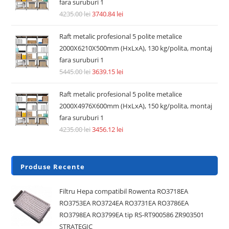
fara suruburi 1
4235.00
lei
3740.84
lei
Raft metalic profesional 5 polite metalice
2000X6210X500mm (HxLxA), 130 kg/polita, montaj
fara suruburi 1
5445.00
lei
3639.15
lei
Raft metalic profesional 5 polite metalice
2000X4976X600mm (HxLxA), 150 kg/polita, montaj
fara suruburi 1
4235.00
lei
3456.12
lei
Produse Recente
Filtru Hepa compatibil Rowenta RO3718EA
RO3753EA RO3724EA RO3731EA RO3786EA
RO3798EA RO3799EA tip RS-RT900586 ZR903501
STRATEGIC