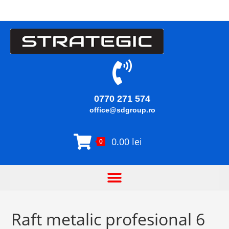
0770 271 574
office@sdgroup.ro
0.00
lei
0
Raft metalic profesional 6