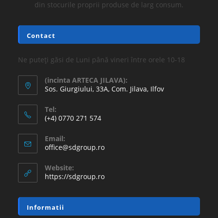
din stocurile proprii produse de larg consum.
Contact
Ne puteți găsi de Luni până vineri între orele 10-18
(incinta ARTECA JILAVA):
Sos. Giurgiului, 33A, Com. Jilava, Ilfov
Tel:
(+4) 0770 271 574
Email:
office@sdgroup.ro
Website:
https://sdgroup.ro
Informatii