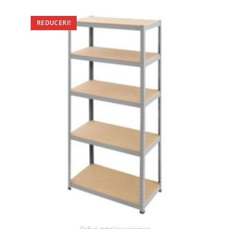
REDUCERI!
Rafturi metalice economice