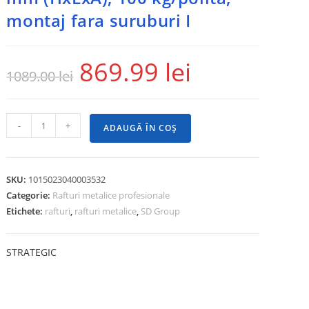
montaj fara suruburi I
869.99
lei
1089.00
lei
-
+
ADAUGĂ ÎN COȘ
SKU:
1015023040003532
Categorie:
Rafturi metalice profesionale
Etichete:
rafturi
,
rafturi metalice
,
SD Group
STRATEGIC