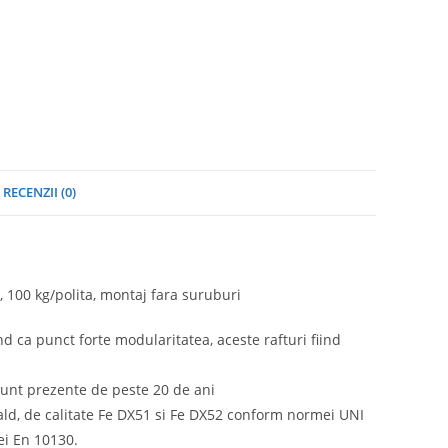
RECENZII (0)
 100 kg/polita, montaj fara suruburi
nd ca punct forte modularitatea, aceste rafturi fiind
sunt prezente de peste 20 de ani
 cald, de calitate Fe DX51 si Fe DX52 conform normei UNI
ei En 10130.