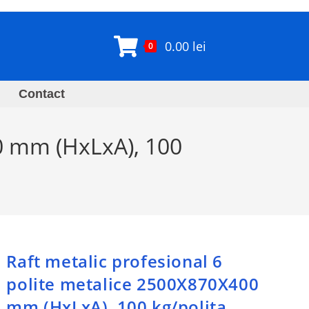
0.00
lei
0
Contact
00 mm (HxLxA), 100
Raft metalic profesional 6
polite metalice 2500X870X400
mm (HxLxA), 100 kg/polita,