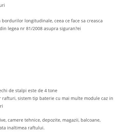
uri
 a bordurilor longitudinale, ceea ce face sa creasca
din legea nr 81/2008 asupra siguran?ei
rechi de stalpi este de 4 tone
r rafturi, sistem tip baterie cu mai multe module caz in
ri
hive, camere tehnice, depozite, magazii, balcoane,
ata inaltimea raftului.