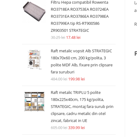
Filtru Hepa compatibil Rowenta
L
RO3718EA RO3753EA RO3724EA
a
RO3731EA RO3786EA RO3798EA
RO3799EA tip RS-RT900586
R
ZR903501 STRATEGIC
30.25
lei
17.48
lei
Raft metalic vopsit Alb STRATEGIC
180x70x60 cm, 200 kg/polita, 3
polite MDF Alb, fixare prin clipsare
fara suruburi
484.00
lei
199.98
lei
Raft metalic TRIPLU 5 polite
180x225x40cm, 175 kg/polita,
STRATEGIC, montaj fara surub prin
clipsare, cadru metalic din otel
zincat, fabricat in UE
605.00
lei
339.99
lei