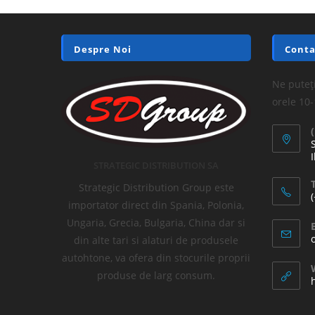
Despre Noi
Conta
Ne puteți
orele 10
I
STRATEGIC DISTRIBUTION SA
T
Strategic Distribution Group este
importator direct din Spania, Polonia,
Ungaria, Grecia, Bulgaria, China dar si
din alte tari si alaturi de produsele
autohtone, va ofera din stocurile proprii
produse de larg consum.