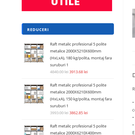
REDUCERI
Raft metalic profesional 5 polite
metalice 2000X5210X600mm
(HxLxA), 180 kg/polita, montaj fara
suruburi 1
4840.00
lei
3913.68
lei
D
Raft metalic profesional 5 polite
R
metalice 2000X6210X600mm
(HxLxA), 150 kg/polita, montaj fara
•
suruburi 1
c
3993.00
lei
3862.85
lei
•
•
Raft metalic profesional 5 polite
E
metalice 2000X6210X400mm