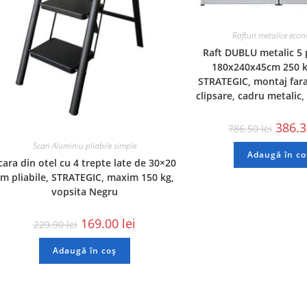
Rafturi metalice eco
Raft DUBLU metalic 5 
180x240x45cm 250 kg
STRATEGIC, montaj fara
clipsare, cadru metalic,
386.
786.50
lei
Scari Aluminiu pliabile simple
Adaugă în co
cara din otel cu 4 trepte late de 30×20
m pliabile, STRATEGIC, maxim 150 kg,
vopsita Negru
169.00
lei
229.90
lei
Adaugă în coș