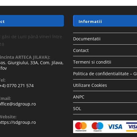
ct
Informatii
 găsi de Luni până vineri între
Documentatii
-18
Contact
(incinta ARTECA JILAVA):
Termeni si conditii
Sos. Giurgiului, 33A, Com. Jilava,
lfov
Politica de confidentialitate – 
el:
Utilizare Cookies
(+4) 0770 271 574
ANPC
Email:
office@sdgroup.ro
SOL
Website:
https://sdgroup.ro