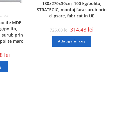
180x270x30cm, 100 kg/polita,
STRATEGIC, montaj fara surub prin
nomice
clipsare, fabricat in UE
polite MDF
314.48
lei
/polita,
726.00
lei
 surub prin
 polite maro
Adaugă în coș
38
lei
ș