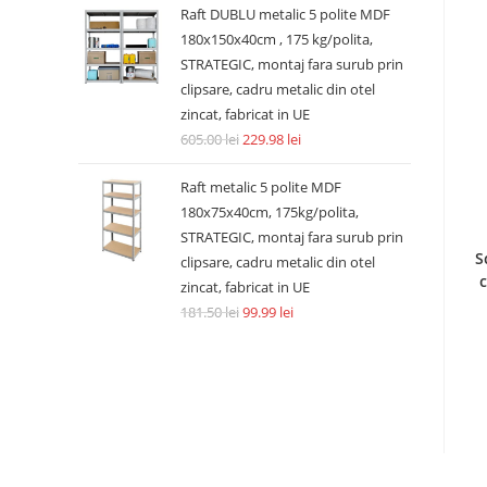
Raft DUBLU metalic 5 polite MDF
180x150x40cm , 175 kg/polita,
STRATEGIC, montaj fara surub prin
clipsare, cadru metalic din otel
zincat, fabricat in UE
605.00
lei
229.98
lei
Raft metalic 5 polite MDF
180x75x40cm, 175kg/polita,
STRATEGIC, montaj fara surub prin
S
clipsare, cadru metalic din otel
c
zincat, fabricat in UE
181.50
lei
99.99
lei