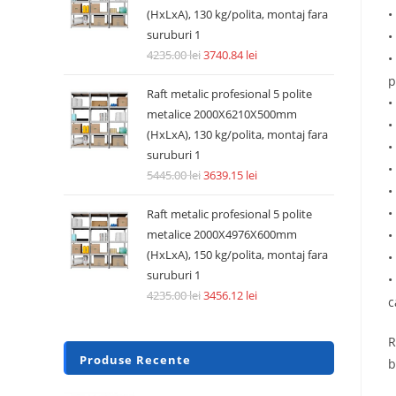
•
(HxLxA), 130 kg/polita, montaj fara
suruburi 1
•
4235.00
lei
3740.84
lei
•
p
Raft metalic profesional 5 polite
•
metalice 2000X6210X500mm
•
(HxLxA), 130 kg/polita, montaj fara
•
suruburi 1
•
5445.00
lei
3639.15
lei
•
•
Raft metalic profesional 5 polite
metalice 2000X4976X600mm
•
(HxLxA), 150 kg/polita, montaj fara
•
suruburi 1
•
4235.00
lei
3456.12
lei
c
R
Produse Recente
b