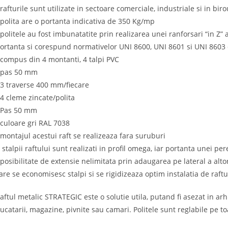
 rafturile sunt utilizate in sectoare comerciale, industriale si in biro
 polita are o portanta indicativa de 350 Kg/mp
 politele au fost imbunatatite prin realizarea unei ranforsari “in Z”
ortanta si corespund normativelor UNI 8600, UNI 8601 si UNI 8603 
 compus din 4 montanti, 4 talpi PVC
 pas 50 mm
 3 traverse 400 mm/fiecare
 4 cleme zincate/polita
 Pas 50 mm
 culoare gri RAL 7038
 montajul acestui raft se realizeaza fara suruburi
 stalpii raftului sunt realizati in profil omega, iar portanta unei pe
 posibilitate de extensie nelimitata prin adaugarea pe lateral a alto
are se economisesc stalpi si se rigidizeaza optim instalatia de raftu
aftul metalic STRATEGIC este o solutie utila, putand fi asezat in ar
ucatarii, magazine, pivnite sau camari. Politele sunt reglabile pe to