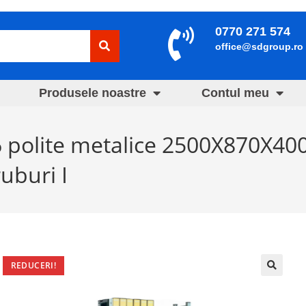
0770 271 574
office@sdgroup.ro
Produsele noastre
Contul meu
 6 polite metalice 2500X870X4
uburi I
REDUCERI!
🔍