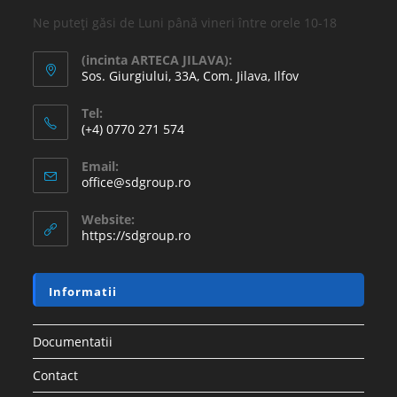
Ne puteți găsi de Luni până vineri între orele 10-18
(incinta ARTECA JILAVA):
Sos. Giurgiului, 33A, Com. Jilava, Ilfov
Tel:
(+4) 0770 271 574
Email:
office@sdgroup.ro
Website:
https://sdgroup.ro
Informatii
Documentatii
Contact