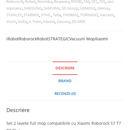
Roborock
,
Robot
,
Roomba
,
Rowenta
,
RYOBI
,
S50
,
S51
,
S55
,
saci
aspirator
,
SAMSUNG
,
SAMURAI
,
SD Group
,
SIEMENS
,
Silence
,
STANLEY
,
STARMIX
,
STIHL
,
Tefal
,
THOMAS
,
TORNADO
,
Vacuum
,
Viomi
,
Volta
,
X-Trem
,
Xiaomi
,
Zanussi
,
ZELMER
iRobot
Roborock
Robot
STRATEGIC
Vacuum Mop
Xiaomi
DESCRIERE
BRAND
RECENZII (0)
Descriere
Set 2 lavete full mop compatibile cu Xiaomi Roborock S7 T7