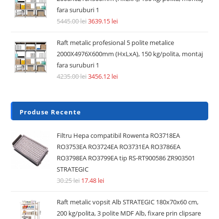
fara suruburi 1
5445.00
lei
3639.15
lei
Raft metalic profesional 5 polite metalice
2000X4976X600mm (HxLxA), 150 kg/polita, montaj
fara suruburi 1
4235.00
lei
3456.12
lei
Produse Recente
Filtru Hepa compatibil Rowenta RO3718EA
RO3753EA RO3724EA RO3731EA RO3786EA
RO3798EA RO3799EA tip RS-RT900586 ZR903501
STRATEGIC
30.25
lei
17.48
lei
Raft metalic vopsit Alb STRATEGIC 180x70x60 cm,
200 kg/polita, 3 polite MDF Alb, fixare prin clipsare