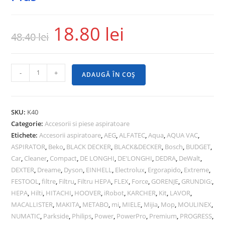
18.80
lei
48.40
lei
-
+
ADAUGĂ ÎN COȘ
SKU:
K40
Categorie:
Accesorii si piese aspiratoare
Etichete:
Accesorii aspiratoare
,
AEG
,
ALFATEC
,
Aqua
,
AQUA VAC
,
ASPIRATOR
,
Beko
,
BLACK DECKER
,
BLACK&DECKER
,
Bosch
,
BUDGET
,
Car
,
Cleaner
,
Compact
,
DE LONGHI
,
DE'LONGHI
,
DEDRA
,
DeWalt
,
DEXTER
,
Dreame
,
Dyson
,
EINHELL
,
Electrolux
,
Ergorapido
,
Extreme
,
FESTOOL
,
filtre
,
Filtru
,
Filtru HEPA
,
FLEX
,
Force
,
GORENJE
,
GRUNDIG:
,
HEPA
,
Hilti
,
HITACHI
,
HOOVER
,
iRobot
,
KARCHER
,
Kit
,
LAVOR
,
MACALLISTER
,
MAKITA
,
METABO
,
mi
,
MIELE
,
Mijia
,
Mop
,
MOULINEX
,
NUMATIC
,
Parkside
,
Philips
,
Power
,
PowerPro
,
Premium
,
PROGRESS
,