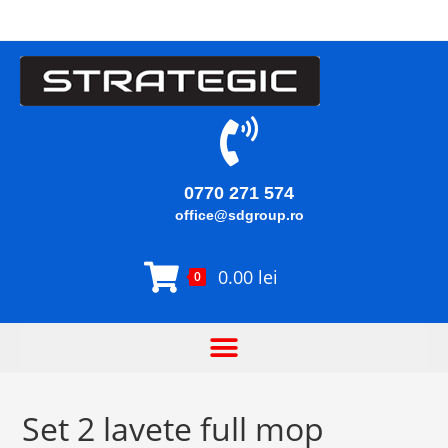
0770 271 574
office@sdgroup.ro
0.00
lei
0
Set 2 lavete full mop