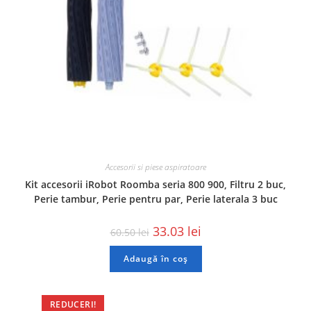
Accesorii si piese aspiratoare
Kit accesorii iRobot Roomba seria 800 900, Filtru 2 buc,
Perie tambur, Perie pentru par, Perie laterala 3 buc
33.03
lei
60.50
lei
Adaugă în coș
REDUCERI!