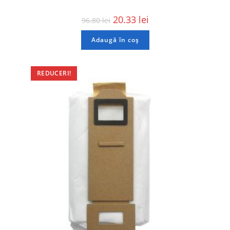
20.33
lei
96.80
lei
Adaugă în coș
REDUCERI!