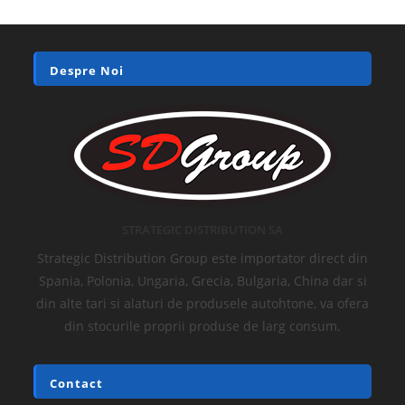
Despre Noi
STRATEGIC DISTRIBUTION SA
Strategic Distribution Group este importator direct din
Spania, Polonia, Ungaria, Grecia, Bulgaria, China dar si
din alte tari si alaturi de produsele autohtone, va ofera
din stocurile proprii produse de larg consum.
Contact