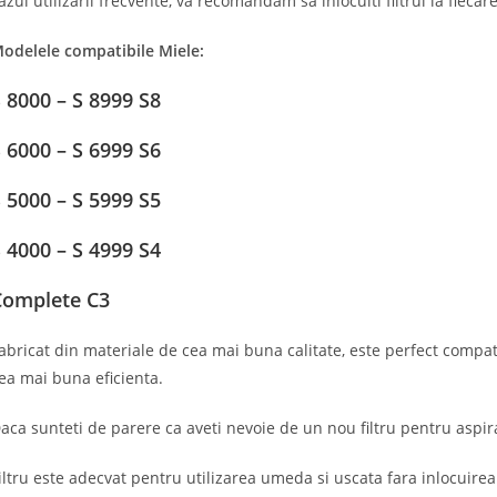
azul utilizarii frecvente, va recomandam sa inlocuiti filtrul la fiecar
odelele compatibile Miele:
 8000 – S 8999 S8
 6000 – S 6999 S6
 5000 – S 5999 S5
 4000 – S 4999 S4
Complete C3
abricat din materiale de cea mai buna calitate, este perfect compat
ea mai buna eficienta.
aca sunteti de parere ca aveti nevoie de un nou filtru pentru aspi
iltru este adecvat pentru utilizarea umeda si uscata fara inlocuirea 