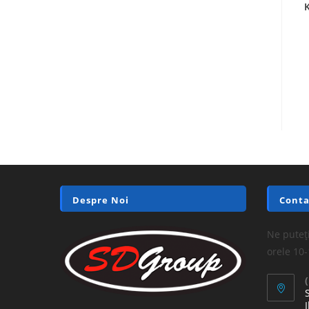
Despre Noi
Conta
Ne puteți
orele 10
I