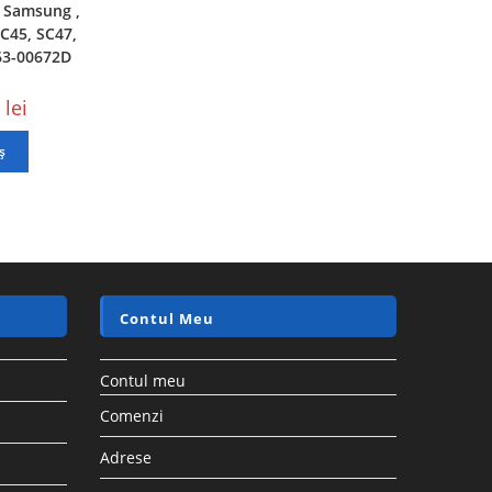
l Samsung ,
C45, SC47,
63-00672D
5
lei
ș
Contul Meu
Contul meu
Comenzi
Adrese