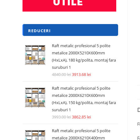
REDUCERI
Raft metalic profesional 5 polite
metalice 2000X5210X600mm
(HxLxA), 180 kg/polita, montaj fara
suruburi 1
4840.00
lei
3913.68
lei
Raft metalic profesional 5 polite
metalice 2000X6210X600mm
(HxLxA), 150 kg/polita, montaj fara
D
suruburi 1
3993.00
lei
3862.85
lei
F
Raft metalic profesional 5 polite
metalice 2000X6210X400mm
F