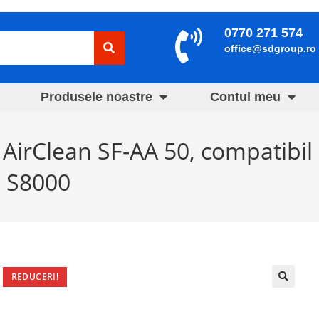
0770 271 574
office@sdgroup.ro
Produsele noastre
Contul meu
e AirClean SF-AA 50, compatibil
i S8000
REDUCERI!
🔍