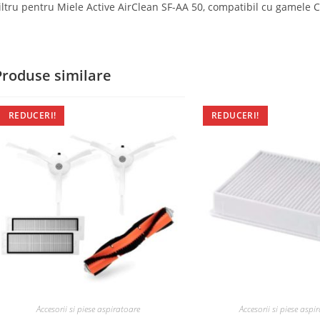
iltru pentru Miele Active AirClean SF-AA 50, compatibil cu gamele C3
Produse similare
REDUCERI!
REDUCERI!
Accesorii si piese aspiratoare
Accesorii si piese aspi