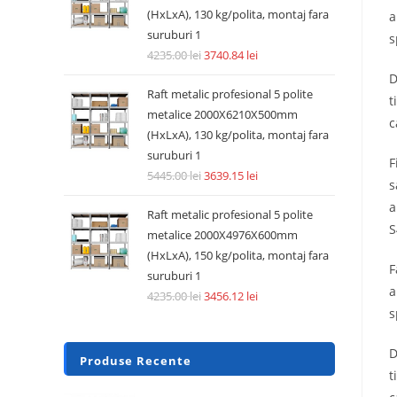
(HxLxA), 130 kg/polita, montaj fara
a
suruburi 1
s
4235.00
lei
3740.84
lei
D
Raft metalic profesional 5 polite
t
metalice 2000X6210X500mm
c
(HxLxA), 130 kg/polita, montaj fara
suruburi 1
F
5445.00
lei
3639.15
lei
s
a
Raft metalic profesional 5 polite
S
metalice 2000X4976X600mm
(HxLxA), 150 kg/polita, montaj fara
F
suruburi 1
a
4235.00
lei
3456.12
lei
s
D
Produse Recente
t