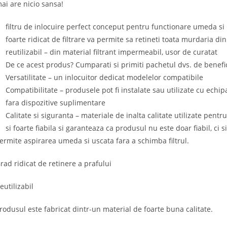
ai are nicio sansa!
filtru de inlocuire perfect conceput pentru functionare umeda si 
foarte ridicat de filtrare va permite sa retineti toata murdaria di
reutilizabil – din material filtrant impermeabil, usor de curatat
De ce acest produs? Cumparati si primiti pachetul dvs. de benefic
Versatilitate – un inlocuitor dedicat modelelor compatibile
Compatibilitate – produsele pot fi instalate sau utilizate cu ec
fara dispozitive suplimentare
Calitate si siguranta – materiale de inalta calitate utilizate pe
si foarte fiabila si garanteaza ca produsul nu este doar fiabil, ci s
ermite aspirarea umeda si uscata fara a schimba filtrul.
rad ridicat de retinere a prafului
eutilizabil
rodusul este fabricat dintr-un material de foarte buna calitate.