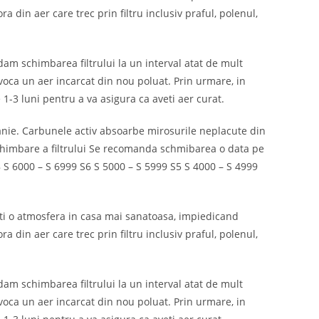
ra din aer care trec prin filtru inclusiv praful, polenul,
ndam schimbarea filtrului la un interval atat de mult
rovoca un aer incarcat din nou poluat. Prin urmare, in
e 1-3 luni pentru a va asigura ca aveti aer curat.
anie. Carbunele activ absoarbe mirosurile neplacute din
schimbare a filtrului Se recomanda schmibarea o data pe
S8 S 6000 – S 6999 S6 S 5000 – S 5999 S5 S 4000 – S 4999
eati o atmosfera in casa mai sanatoasa, impiedicand
ra din aer care trec prin filtru inclusiv praful, polenul,
ndam schimbarea filtrului la un interval atat de mult
rovoca un aer incarcat din nou poluat. Prin urmare, in