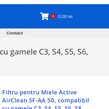
0.00
lei
0
Contact
 cu gamele C3, S4, S5, S6,
Filtru pentru Miele Active
AirClean SF-AA 50, compatibil
cu gamele C3, S4, S5, S6, S8,