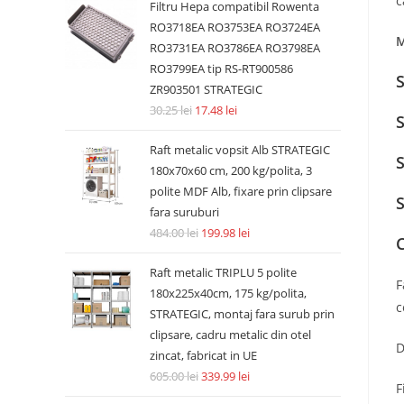
c
Filtru Hepa compatibil Rowenta
RO3718EA RO3753EA RO3724EA
M
RO3731EA RO3786EA RO3798EA
RO3799EA tip RS-RT900586
S
ZR903501 STRATEGIC
30.25
lei
17.48
lei
S
Raft metalic vopsit Alb STRATEGIC
S
180x70x60 cm, 200 kg/polita, 3
polite MDF Alb, fixare prin clipsare
S
fara suruburi
484.00
lei
199.98
lei
Raft metalic TRIPLU 5 polite
F
180x225x40cm, 175 kg/polita,
c
STRATEGIC, montaj fara surub prin
clipsare, cadru metalic din otel
D
zincat, fabricat in UE
605.00
lei
339.99
lei
F