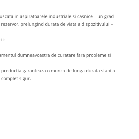
uscata in aspiratoarele industriale si casnice – un grad
n rezervor, prelungind durata de viata a dispozitivului –
ii:
hipamentul dumneavoastra de curatare fara probleme si
ntru productia garanteaza o munca de lunga durata stabila
i complet sigur.