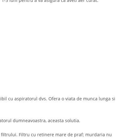
e 1-3 luni pentru a va asigura ca aveti aer curat.
ibil cu aspiratorul dvs. Ofera o viata de munca lunga si
ratorul dumneavoastra, aceasta solutia.
filtrului. Filtru cu retinere mare de praf; murdaria nu