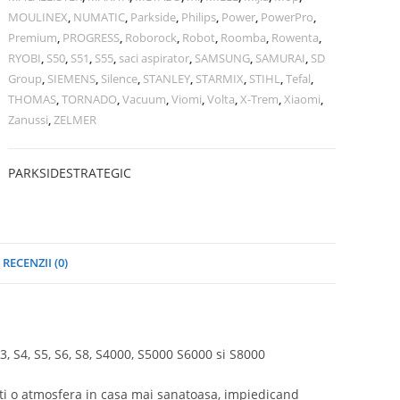
MOULINEX
,
NUMATIC
,
Parkside
,
Philips
,
Power
,
PowerPro
,
Premium
,
PROGRESS
,
Roborock
,
Robot
,
Roomba
,
Rowenta
,
RYOBI
,
S50
,
S51
,
S55
,
saci aspirator
,
SAMSUNG
,
SAMURAI
,
SD
Group
,
SIEMENS
,
Silence
,
STANLEY
,
STARMIX
,
STIHL
,
Tefal
,
THOMAS
,
TORNADO
,
Vacuum
,
Viomi
,
Volta
,
X-Trem
,
Xiaomi
,
Zanussi
,
ZELMER
PARKSIDE
STRATEGIC
RECENZII (0)
, S4, S5, S6, S8, S4000, S5000 S6000 si S8000
eati o atmosfera in casa mai sanatoasa, impiedicand