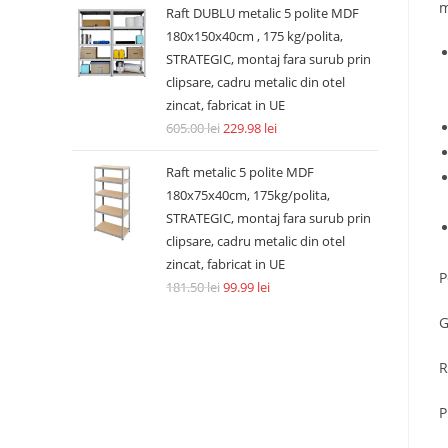
m
Raft DUBLU metalic 5 polite MDF
180x150x40cm , 175 kg/polita,
STRATEGIC, montaj fara surub prin
clipsare, cadru metalic din otel
zincat, fabricat in UE
605.00
lei
229.98
lei
Raft metalic 5 polite MDF
180x75x40cm, 175kg/polita,
STRATEGIC, montaj fara surub prin
clipsare, cadru metalic din otel
zincat, fabricat in UE
P
181.50
lei
99.99
lei
G
R
P