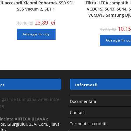
Kit accesorii Xiaomi Roborock S50 S51
Filtru HEPA compatibi
S55 Vacum 2, SET 1
VCDC15, SC43, SC44, S
VCMA15 Samsung DJ
23.89
lei
48.40
lei
10.1
18.15
lei
Adaugă în coș
Adaugă în co
ct
Informatii
 găsi de Luni până vineri între
Documentatii
-18
Contact
(incinta ARTECA JILAVA):
Termeni si conditii
Sos. Giurgiului, 33A, Com. Jilava,
lfov