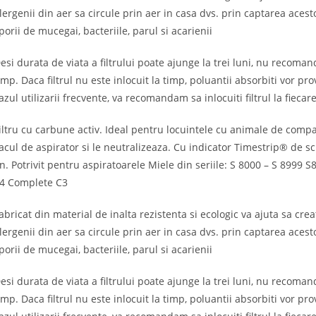
lergenii din aer sa circule prin aer in casa dvs. prin captarea acesto
porii de mucegai, bacteriile, parul si acarienii
esi durata de viata a filtrului poate ajunge la trei luni, nu recoma
imp. Daca filtrul nu este inlocuit la timp, poluantii absorbiti vor p
azul utilizarii frecvente, va recomandam sa inlocuiti filtrul la fiecar
iltru cu carbune activ. Ideal pentru locuintele cu animale de comp
acul de aspirator si le neutralizeaza. Cu indicator Timestrip® de 
n. Potrivit pentru aspiratoarele Miele din seriile: S 8000 – S 8999 
4 Complete C3
abricat din material de inalta rezistenta si ecologic va ajuta sa cr
lergenii din aer sa circule prin aer in casa dvs. prin captarea acesto
porii de mucegai, bacteriile, parul si acarienii
esi durata de viata a filtrului poate ajunge la trei luni, nu recoma
imp. Daca filtrul nu este inlocuit la timp, poluantii absorbiti vor p