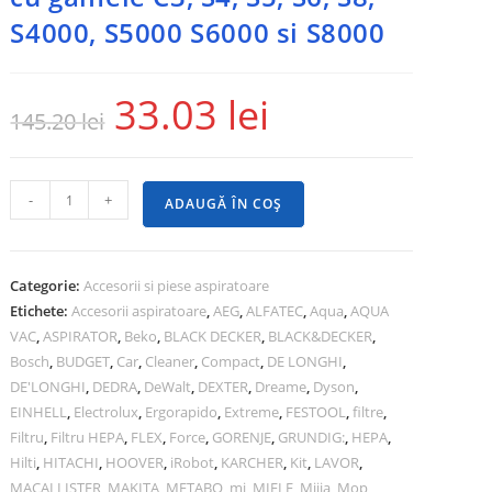
S4000, S5000 S6000 si S8000
33.03
lei
145.20
lei
-
+
ADAUGĂ ÎN COȘ
Categorie:
Accesorii si piese aspiratoare
Etichete:
Accesorii aspiratoare
,
AEG
,
ALFATEC
,
Aqua
,
AQUA
VAC
,
ASPIRATOR
,
Beko
,
BLACK DECKER
,
BLACK&DECKER
,
Bosch
,
BUDGET
,
Car
,
Cleaner
,
Compact
,
DE LONGHI
,
DE'LONGHI
,
DEDRA
,
DeWalt
,
DEXTER
,
Dreame
,
Dyson
,
EINHELL
,
Electrolux
,
Ergorapido
,
Extreme
,
FESTOOL
,
filtre
,
Filtru
,
Filtru HEPA
,
FLEX
,
Force
,
GORENJE
,
GRUNDIG:
,
HEPA
,
Hilti
,
HITACHI
,
HOOVER
,
iRobot
,
KARCHER
,
Kit
,
LAVOR
,
MACALLISTER
,
MAKITA
,
METABO
,
mi
,
MIELE
,
Mijia
,
Mop
,