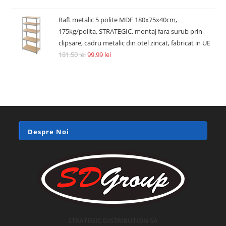
Raft metalic 5 polite MDF 180x75x40cm,
175kg/polita, STRATEGIC, montaj fara surub prin
clipsare, cadru metalic din otel zincat, fabricat in UE
181.50
lei
99.99
lei
Despre Noi
STRATEGIC DISTRIBUTION SA