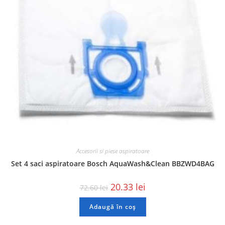
Accesorii si piese aspiratoare
Set 4 saci aspiratoare Bosch AquaWash&Clean BBZWD4BAG
20.33
lei
72.60
lei
Adaugă în coș