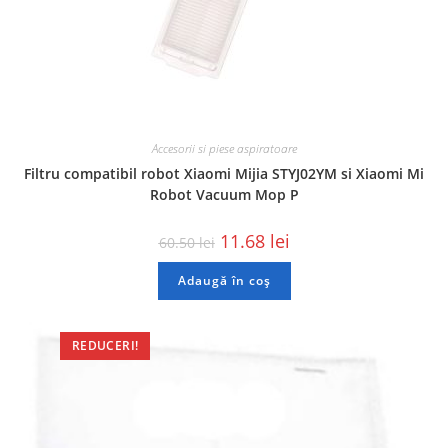
Accesorii si piese aspiratoare
Filtru compatibil robot Xiaomi Mijia STYJ02YM si Xiaomi Mi
Robot Vacuum Mop P
11.68
lei
60.50
lei
Adaugă în coș
REDUCERI!