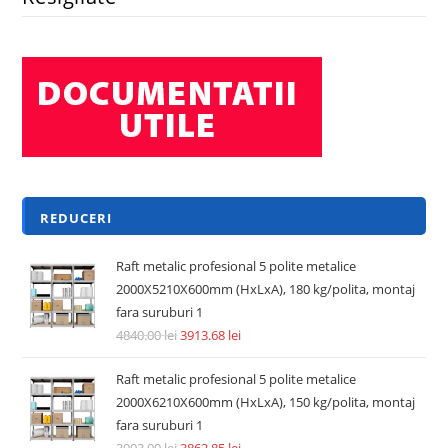
REDUCERI
Raft metalic profesional 5 polite metalice
2000X5210X600mm (HxLxA), 180 kg/polita, montaj
fara suruburi 1
4840.00
lei
3913.68
lei
Raft metalic profesional 5 polite metalice
2000X6210X600mm (HxLxA), 150 kg/polita, montaj
fara suruburi 1
3993.00
lei
3862.85
lei