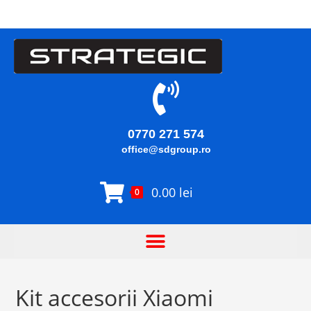
0770 271 574
office@sdgroup.ro
0.00
lei
0
Kit accesorii Xiaomi