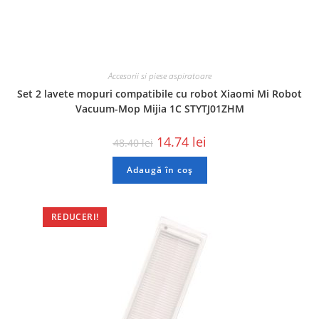
Accesorii si piese aspiratoare
Set 2 lavete mopuri compatibile cu robot Xiaomi Mi Robot
Vacuum-Mop Mijia 1C STYTJ01ZHM
14.74
lei
48.40
lei
Adaugă în coș
REDUCERI!