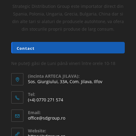
Strategic Distribution Group este importator direct din
Spania, Polonia, Ungaria, Grecia, Bulgaria, China dar si
din alte tari si alaturi de produsele autohtone, va ofera
din stocurile proprii produse de larg consum.
Contact
Ne puteți găsi de Luni până vineri între orele 10-18
(incinta ARTECA JILAVA):
Sos. Giurgiului, 33A, Com. Jilava, Ilfov
Tel:
(+4) 0770 271 574
Email:
office@sdgroup.ro
Website: