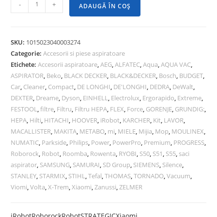
-
+
ADAUGĂ ÎN COȘ
SKU:
1015023040003274
Categorie:
Accesorii si piese aspiratoare
Etichete:
Accesorii aspiratoare
,
AEG
,
ALFATEC
,
Aqua
,
AQUA VAC
,
ASPIRATOR
,
Beko
,
BLACK DECKER
,
BLACK&DECKER
,
Bosch
,
BUDGET
,
Car
,
Cleaner
,
Compact
,
DE LONGHI
,
DE'LONGHI
,
DEDRA
,
DeWalt
,
DEXTER
,
Dreame
,
Dyson
,
EINHELL
,
Electrolux
,
Ergorapido
,
Extreme
,
FESTOOL
,
filtre
,
Filtru
,
Filtru HEPA
,
FLEX
,
Force
,
GORENJE
,
GRUNDIG:
,
HEPA
,
Hilti
,
HITACHI
,
HOOVER
,
iRobot
,
KARCHER
,
Kit
,
LAVOR
,
MACALLISTER
,
MAKITA
,
METABO
,
mi
,
MIELE
,
Mijia
,
Mop
,
MOULINEX
,
NUMATIC
,
Parkside
,
Philips
,
Power
,
PowerPro
,
Premium
,
PROGRESS
,
Roborock
,
Robot
,
Roomba
,
Rowenta
,
RYOBI
,
S50
,
S51
,
S55
,
saci
aspirator
,
SAMSUNG
,
SAMURAI
,
SD Group
,
SIEMENS
,
Silence
,
STANLEY
,
STARMIX
,
STIHL
,
Tefal
,
THOMAS
,
TORNADO
,
Vacuum
,
Viomi
,
Volta
,
X-Trem
,
Xiaomi
,
Zanussi
,
ZELMER
iRobot
Roborock
Robot
STRATEGIC
Xiaomi