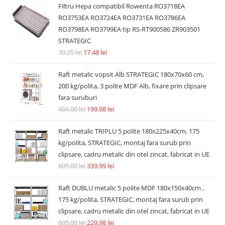
Filtru Hepa compatibil Rowenta RO3718EA
RO3753EA RO3724EA RO3731EA RO3786EA
RO3798EA RO3799EA tip RS-RT900586 ZR903501
STRATEGIC
30.25
lei
17.48
lei
Raft metalic vopsit Alb STRATEGIC 180x70x60 cm,
200 kg/polita, 3 polite MDF Alb, fixare prin clipsare
fara suruburi
484.00
lei
199.98
lei
Raft metalic TRIPLU 5 polite 180x225x40cm, 175
kg/polita, STRATEGIC, montaj fara surub prin
clipsare, cadru metalic din otel zincat, fabricat in UE
605.00
lei
339.99
lei
Raft DUBLU metalic 5 polite MDF 180x150x40cm ,
175 kg/polita, STRATEGIC, montaj fara surub prin
clipsare, cadru metalic din otel zincat, fabricat in UE
605.00
lei
229.98
lei