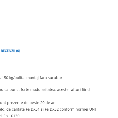
RECENZII (0)
 150 kg/polita, montaj fara suruburi
nd ca punct forte modularitatea, aceste rafturi fiind
sunt prezente de peste 20 de ani
 cald, de calitate Fe DX51 si Fe DX52 conform normei UNI
ei En 10130.