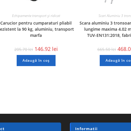
Echipamente transport și ridicat
Scari Aluminiu 3 tro
Carucior pentru cumparaturi pliabil
Scara aluminiu 3 tronsoan
rezistent la 90 kg, aluminiu, transport
lungime maxima 4.02 m,
marfa
TUV-EN131:2018, fabri
146.92
lei
468.
205.70
lei
665.50
lei
Adaugă în coș
Adaugă în co
ct
Informatii