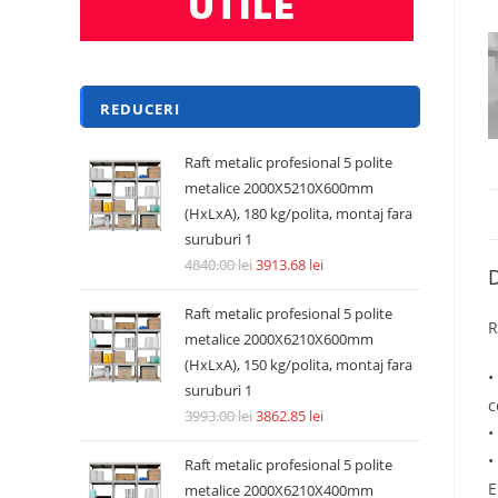
REDUCERI
Raft metalic profesional 5 polite
metalice 2000X5210X600mm
(HxLxA), 180 kg/polita, montaj fara
suruburi 1
4840.00
lei
3913.68
lei
D
Raft metalic profesional 5 polite
R
metalice 2000X6210X600mm
(HxLxA), 150 kg/polita, montaj fara
•
suruburi 1
c
3993.00
lei
3862.85
lei
•
•
Raft metalic profesional 5 polite
E
metalice 2000X6210X400mm