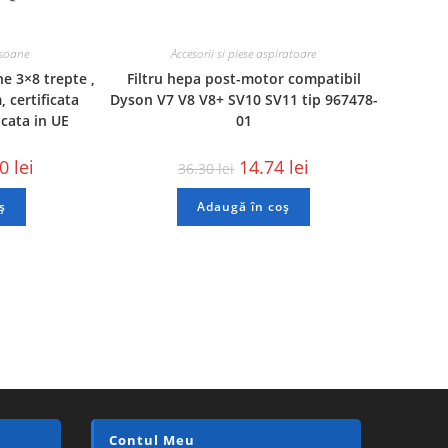
nsoane
Accesorii si piese aspiratoare
e 3×8 trepte ,
Filtru hepa post-motor compatibil
 certificata
Dyson V7 V8 V8+ SV10 SV11 tip 967478-
cata in UE
01
00
lei
14.74
lei
36.30
lei
ș
Adaugă în coș
Contul Meu