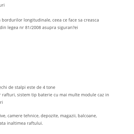
uri
 a bordurilor longitudinale, ceea ce face sa creasca
din legea nr 81/2008 asupra siguran?ei
rechi de stalpi este de 4 tone
r rafturi, sistem tip baterie cu mai multe module caz in
ri
hive, camere tehnice, depozite, magazii, balcoane,
ata inaltimea raftului.