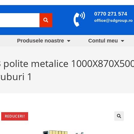
0770 271 574
office@sdgroup.ro
Produsele noastre
Contul meu
 3 polite metalice 1000X870X5
ruburi 1
REDUCERI!
🔍