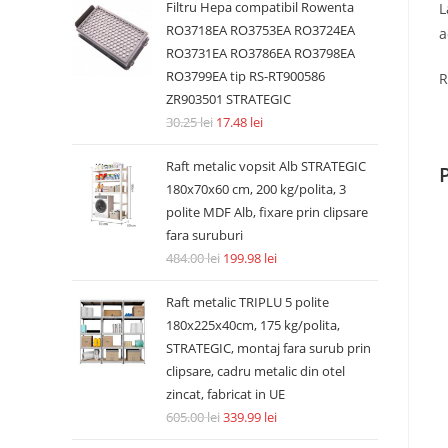
Filtru Hepa compatibil Rowenta
L
RO3718EA RO3753EA RO3724EA
a
RO3731EA RO3786EA RO3798EA
RO3799EA tip RS-RT900586
R
ZR903501 STRATEGIC
30.25
lei
17.48
lei
Raft metalic vopsit Alb STRATEGIC
180x70x60 cm, 200 kg/polita, 3
polite MDF Alb, fixare prin clipsare
fara suruburi
484.00
lei
199.98
lei
Raft metalic TRIPLU 5 polite
180x225x40cm, 175 kg/polita,
STRATEGIC, montaj fara surub prin
clipsare, cadru metalic din otel
zincat, fabricat in UE
605.00
lei
339.99
lei