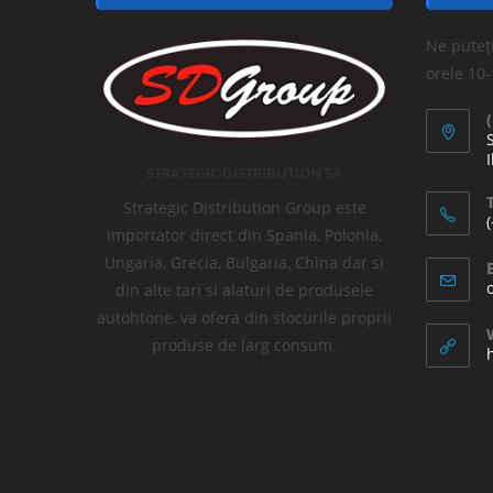
Ne puteți
orele 10
I
STRATEGIC DISTRIBUTION SA
T
Strategic Distribution Group este
importator direct din Spania, Polonia,
Ungaria, Grecia, Bulgaria, China dar si
din alte tari si alaturi de produsele
autohtone, va ofera din stocurile proprii
produse de larg consum.