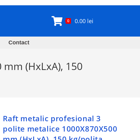
0.00
lei
0
Contact
00 mm (HxLxA), 150
Raft metalic profesional 3
polite metalice 1000X870X500
mm (HxLxA), 150 kg/polita,