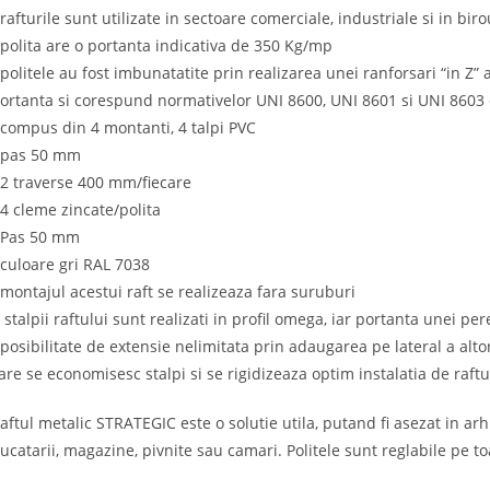
 rafturile sunt utilizate in sectoare comerciale, industriale si in biro
 polita are o portanta indicativa de 350 Kg/mp
 politele au fost imbunatatite prin realizarea unei ranforsari “in Z”
ortanta si corespund normativelor UNI 8600, UNI 8601 si UNI 8603 
 compus din 4 montanti, 4 talpi PVC
 pas 50 mm
 2 traverse 400 mm/fiecare
 4 cleme zincate/polita
 Pas 50 mm
 culoare gri RAL 7038
 montajul acestui raft se realizeaza fara suruburi
 stalpii raftului sunt realizati in profil omega, iar portanta unei pe
 posibilitate de extensie nelimitata prin adaugarea pe lateral a alto
are se economisesc stalpi si se rigidizeaza optim instalatia de raftu
aftul metalic STRATEGIC este o solutie utila, putand fi asezat in ar
ucatarii, magazine, pivnite sau camari. Politele sunt reglabile pe to