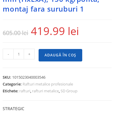
montaj fara suruburi 1
419.99
lei
605.00
lei
-
+
ADAUGĂ ÎN COȘ
SKU:
1015023040003546
Categorie:
Rafturi metalice profesionale
Etichete:
rafturi
,
rafturi metalice
,
SD Group
STRATEGIC