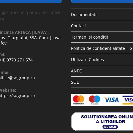
 găsi de Luni până vineri între
Documentatii
-18
Contact
(incinta ARTECA JILAVA):
Termeni si conditii
Sos. Giurgiului, 33A, Com. Jilava,
lfov
Politica de confidentialitate – 
el:
Utilizare Cookies
(+4) 0770 271 574
ANPC
Email:
office@sdgroup.ro
SOL
Website:
https://sdgroup.ro