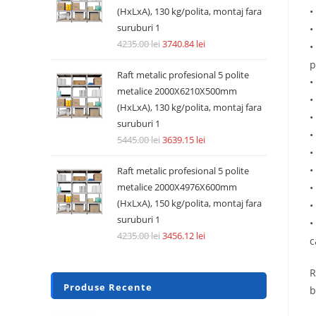
•
(HxLxA), 130 kg/polita, montaj fara
suruburi 1
•
4235.00
lei
3740.84
lei
•
p
Raft metalic profesional 5 polite
•
metalice 2000X6210X500mm
•
(HxLxA), 130 kg/polita, montaj fara
•
suruburi 1
•
5445.00
lei
3639.15
lei
•
•
Raft metalic profesional 5 polite
metalice 2000X4976X600mm
•
(HxLxA), 150 kg/polita, montaj fara
•
suruburi 1
•
4235.00
lei
3456.12
lei
c
R
Produse Recente
b