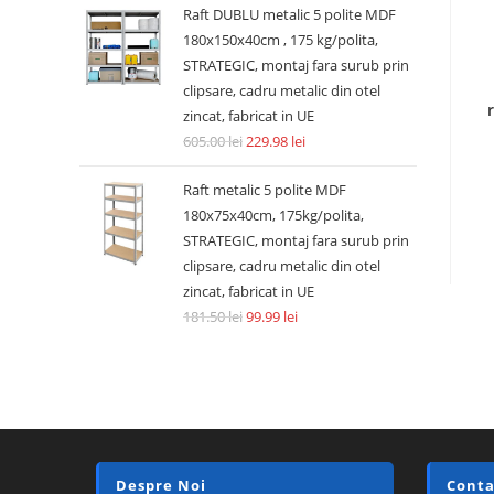
Raft DUBLU metalic 5 polite MDF
180x150x40cm , 175 kg/polita,
STRATEGIC, montaj fara surub prin
clipsare, cadru metalic din otel
zincat, fabricat in UE
605.00
lei
229.98
lei
Raft metalic 5 polite MDF
180x75x40cm, 175kg/polita,
STRATEGIC, montaj fara surub prin
clipsare, cadru metalic din otel
zincat, fabricat in UE
181.50
lei
99.99
lei
Despre Noi
Conta