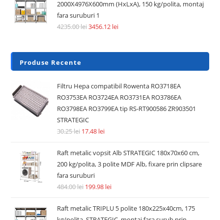
2000X4976X600mm (HxLxA), 150 kg/polita, montaj
fara suruburi 1
4235.00
lei
3456.12
lei
Produse Recente
Filtru Hepa compatibil Rowenta RO3718EA
RO3753EA RO3724EA RO3731EA RO3786EA
RO3798EA RO3799EA tip RS-RT900586 ZR903501
STRATEGIC
30.25
lei
17.48
lei
Raft metalic vopsit Alb STRATEGIC 180x70x60 cm,
200 kg/polita, 3 polite MDF Alb, fixare prin clipsare
fara suruburi
484.00
lei
199.98
lei
Raft metalic TRIPLU 5 polite 180x225x40cm, 175
kg/polita, STRATEGIC, montaj fara surub prin