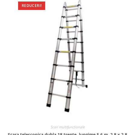
REDUCERI!
Scari multifunctionale
Scara telescopica dubla 18 trepte, lungime 5.6 m, 2.8 x 2.8