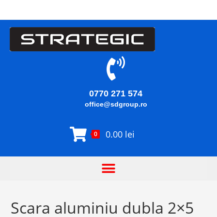
0770 271 574
office@sdgroup.ro
0.00
lei
0
Scara aluminiu dubla 2×5