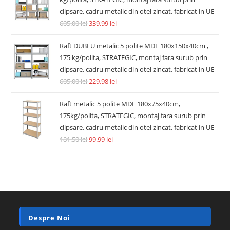
clipsare, cadru metalic din otel zincat, fabricat in UE
605.00
lei
339.99
lei
Raft DUBLU metalic 5 polite MDF 180x150x40cm ,
175 kg/polita, STRATEGIC, montaj fara surub prin
clipsare, cadru metalic din otel zincat, fabricat in UE
605.00
lei
229.98
lei
Raft metalic 5 polite MDF 180x75x40cm,
175kg/polita, STRATEGIC, montaj fara surub prin
clipsare, cadru metalic din otel zincat, fabricat in UE
181.50
lei
99.99
lei
Despre Noi