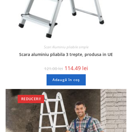
Scari Aluminiu pliabile simple
Scara aluminiu pliabila 3 trepte, produsa in UE
114.49
lei
121.00
lei
Adaugă în coș
REDUCERI!