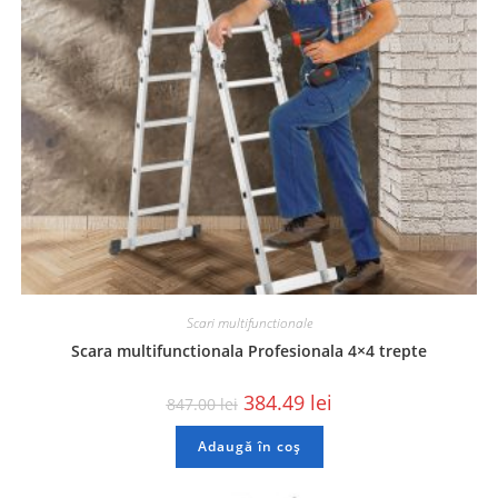
Scari multifunctionale
Scara multifunctionala Profesionala 4×4 trepte
384.49
lei
847.00
lei
Adaugă în coș