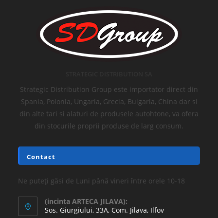
STRATEGIC DISTRIBUTION SA
Strategic Distribution Group este importator direct din
Spania, Polonia, Ungaria, Grecia, Bulgaria, China dar si
din alte tari si alaturi de produsele autohtone, va ofera
din stocurile proprii produse de larg consum.
Contact
Ne puteți găsi de Luni până vineri între orele 10-18
(incinta ARTECA JILAVA):
Sos. Giurgiului, 33A, Com. Jilava, Ilfov