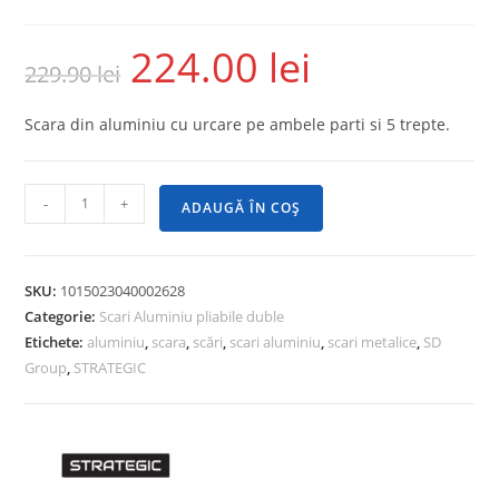
224.00
lei
229.90
lei
Scara din aluminiu cu urcare pe ambele parti si 5 trepte.
-
+
ADAUGĂ ÎN COȘ
SKU:
1015023040002628
Categorie:
Scari Aluminiu pliabile duble
Etichete:
aluminiu
,
scara
,
scări
,
scari aluminiu
,
scari metalice
,
SD
Group
,
STRATEGIC