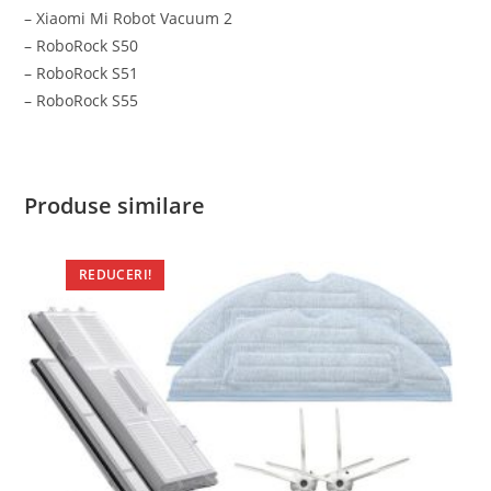
– Xiaomi Mi Robot Vacuum 2
– RoboRock S50
– RoboRock S51
– RoboRock S55
Produse similare
REDUCERI!