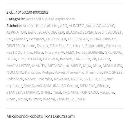
SKU:
1015023040003292
Categorie:
Accesorii si piese aspiratoare
Etichete:
Accesorii aspiratoare
,
AEG
,
ALFATEC
,
Aqua
,
AQUA VAC
,
ASPIRATOR
,
Beko
,
BLACK DECKER
,
BLACK&DECKER
,
Bosch
,
BUDGET
,
Car
,
Cleaner
,
Compact
,
DE LONGHI
,
DE'LONGHI
,
DEDRA
,
DeWalt
,
DEXTER
,
Dreame
,
Dyson
,
EINHELL
,
Electrolux
,
Ergorapido
,
Extreme
,
FESTOOL
,
filtre
,
Filtru
,
Filtru HEPA
,
FLEX
,
Force
,
GORENJE
,
GRUNDIG:
,
HEPA
,
Hilti
,
HITACHI
,
HOOVER
,
iRobot
,
KARCHER
,
Kit
,
LAVOR
,
MACALLISTER
,
MAKITA
,
METABO
,
mi
,
MIELE
,
Mijia
,
Mop
,
MOULINEX
,
NUMATIC
,
Parkside
,
Philips
,
Power
,
PowerPro
,
Premium
,
PROGRESS
,
Roborock
,
Robot
,
Roomba
,
Rowenta
,
RYOBI
,
S50
,
S51
,
S55
,
saci
aspirator
,
SAMSUNG
,
SAMURAI
,
SD Group
,
SIEMENS
,
Silence
,
STANLEY
,
STARMIX
,
STIHL
,
Tefal
,
THOMAS
,
TORNADO
,
Vacuum
,
Viomi
,
Volta
,
X-Trem
,
Xiaomi
,
Zanussi
,
ZELMER
Mi
Roborock
Robot
STRATEGIC
Xiaomi