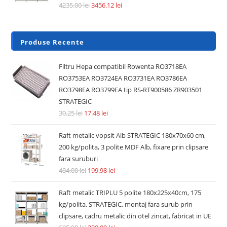
4235.00
lei
3456.12
lei
Produse Recente
Filtru Hepa compatibil Rowenta RO3718EA
RO3753EA RO3724EA RO3731EA RO3786EA
RO3798EA RO3799EA tip RS-RT900586 ZR903501
STRATEGIC
30.25
lei
17.48
lei
Raft metalic vopsit Alb STRATEGIC 180x70x60 cm,
200 kg/polita, 3 polite MDF Alb, fixare prin clipsare
fara suruburi
484.00
lei
199.98
lei
Raft metalic TRIPLU 5 polite 180x225x40cm, 175
kg/polita, STRATEGIC, montaj fara surub prin
clipsare, cadru metalic din otel zincat, fabricat in UE