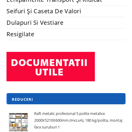
Seifuri Și Caseta De Valori
Dulapuri Si Vestiare
Resigilate
REDUCERI
Raft metalic profesional 5 polite metalice
2000X5210X600mm (HxLxA), 180 kg/polita, montaj
fara suruburi 1