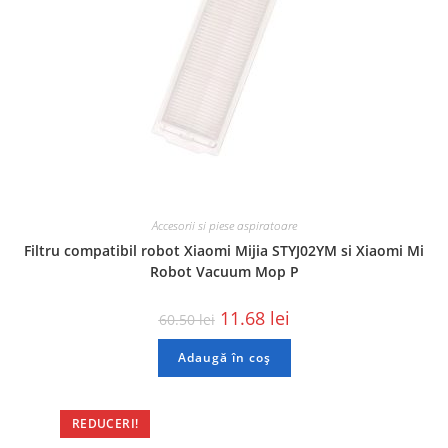
Accesorii si piese aspiratoare
Filtru compatibil robot Xiaomi Mijia STYJ02YM si Xiaomi Mi
Robot Vacuum Mop P
11.68
lei
60.50
lei
Adaugă în coș
REDUCERI!