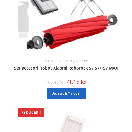
Accesorii si piese aspiratoare
Set accesorii robot Xiaomi Roborock S7 S7+ S7 MAX
71.16
lei
169.40
lei
Adaugă în coș
REDUCERI!