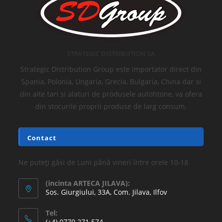
STRATEGIC DISTRIBUTION SA
Strategic Distribution Group este importator direct din
Spania, Polonia, Ungaria, Grecia, Bulgaria, China dar si
din alte tari si alaturi de produsele autohtone, va ofera
din stocurile proprii produse de larg consum.
Contact
Ne puteți găsi de Luni până vineri între orele 10-18
(incinta ARTECA JILAVA):
Sos. Giurgiului, 33A, Com. Jilava, Ilfov
Tel:
(+4) 0770 271 574