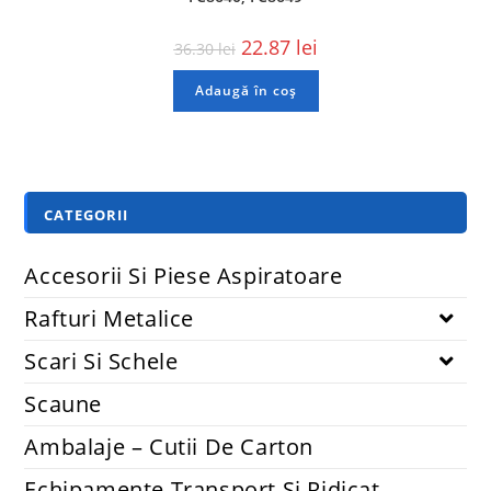
22.87
lei
36.30
lei
Adaugă în coș
CATEGORII
Accesorii Si Piese Aspiratoare
Rafturi Metalice
Scari Si Schele
Scaune
Ambalaje – Cutii De Carton
Echipamente Transport Și Ridicat