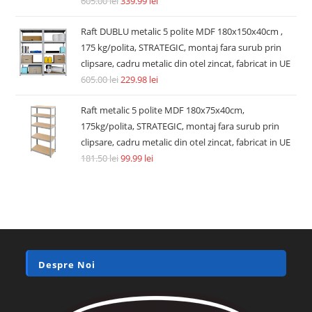
605.00
lei
339.99
lei
Raft DUBLU metalic 5 polite MDF 180x150x40cm ,
175 kg/polita, STRATEGIC, montaj fara surub prin
clipsare, cadru metalic din otel zincat, fabricat in UE
605.00
lei
229.98
lei
Raft metalic 5 polite MDF 180x75x40cm,
175kg/polita, STRATEGIC, montaj fara surub prin
clipsare, cadru metalic din otel zincat, fabricat in UE
181.50
lei
99.99
lei
Despre Noi