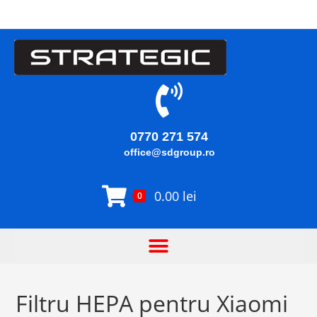
0770 271 574
office@sdgroup.ro
0.00
lei
0
Filtru HEPA pentru Xiaomi