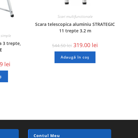
Scari multifunctionale
Scara telescopica aluminiu STRATEGIC
11 trepte 3.2 m
 simple
a 3 trepte,
319.00
lei
544.50
lei
UE
Adaugă în coș
49
lei
ș
Contul Meu