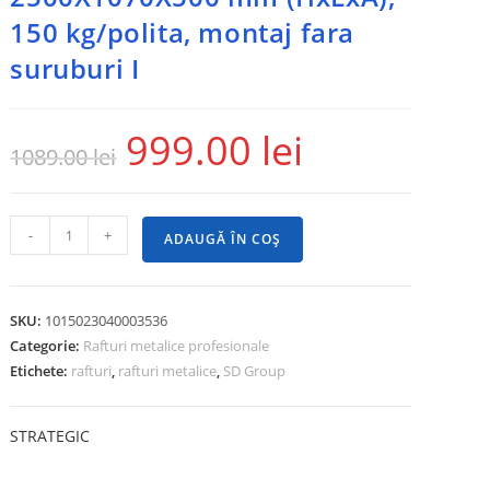
150 kg/polita, montaj fara
suruburi I
999.00
lei
1089.00
lei
-
+
ADAUGĂ ÎN COȘ
SKU:
1015023040003536
Categorie:
Rafturi metalice profesionale
Etichete:
rafturi
,
rafturi metalice
,
SD Group
STRATEGIC