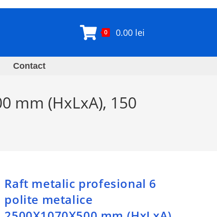
0.00
lei
0
Contact
500 mm (HxLxA), 150
Raft metalic profesional 6
polite metalice
2500X1070X500 mm (HxLxA),