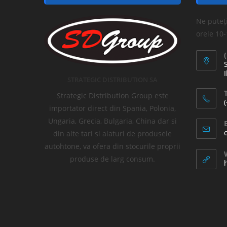
Ne puteți
orele 10
I
STRATEGIC DISTRIBUTION SA
T
Strategic Distribution Group este
importator direct din Spania, Polonia,
Ungaria, Grecia, Bulgaria, China dar si
din alte tari si alaturi de produsele
autohtone, va ofera din stocurile proprii
produse de larg consum.