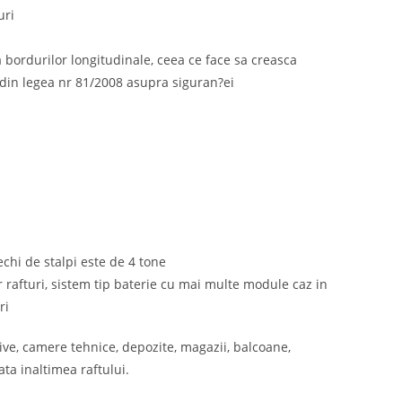
uri
 a bordurilor longitudinale, ceea ce face sa creasca
din legea nr 81/2008 asupra siguran?ei
rechi de stalpi este de 4 tone
r rafturi, sistem tip baterie cu mai multe module caz in
ri
hive, camere tehnice, depozite, magazii, balcoane,
ata inaltimea raftului.