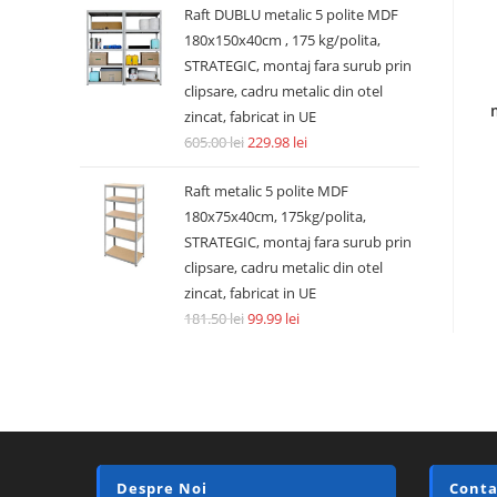
Raft DUBLU metalic 5 polite MDF
180x150x40cm , 175 kg/polita,
STRATEGIC, montaj fara surub prin
clipsare, cadru metalic din otel
zincat, fabricat in UE
605.00
lei
229.98
lei
Raft metalic 5 polite MDF
180x75x40cm, 175kg/polita,
STRATEGIC, montaj fara surub prin
clipsare, cadru metalic din otel
zincat, fabricat in UE
181.50
lei
99.99
lei
Despre Noi
Conta