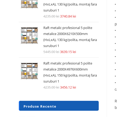
•
(HxLxA), 130 kg/polita, montaj fara
suruburi 1
•
4235.00
lei
3740.84
lei
•
p
Raft metalic profesional 5 polite
•
metalice 2000X6210X500mm
•
(HxLxA), 130 kg/polita, montaj fara
•
suruburi 1
•
5445.00
lei
3639.15
lei
•
•
Raft metalic profesional 5 polite
metalice 2000X4976X600mm
•
(HxLxA), 150 kg/polita, montaj fara
•
suruburi 1
•
4235.00
lei
3456.12
lei
c
R
Produse Recente
b