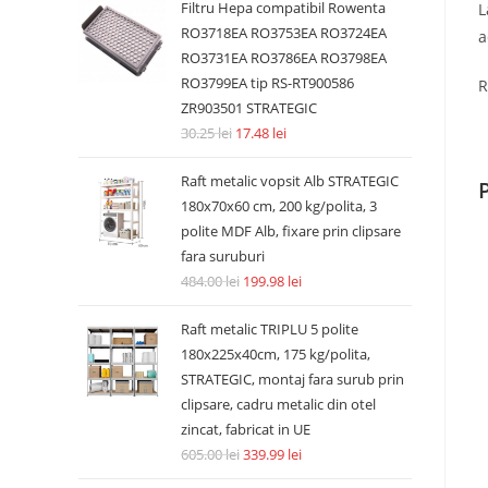
Filtru Hepa compatibil Rowenta
L
RO3718EA RO3753EA RO3724EA
a
RO3731EA RO3786EA RO3798EA
RO3799EA tip RS-RT900586
R
ZR903501 STRATEGIC
30.25
lei
17.48
lei
Raft metalic vopsit Alb STRATEGIC
180x70x60 cm, 200 kg/polita, 3
polite MDF Alb, fixare prin clipsare
fara suruburi
484.00
lei
199.98
lei
Raft metalic TRIPLU 5 polite
180x225x40cm, 175 kg/polita,
STRATEGIC, montaj fara surub prin
clipsare, cadru metalic din otel
zincat, fabricat in UE
605.00
lei
339.99
lei