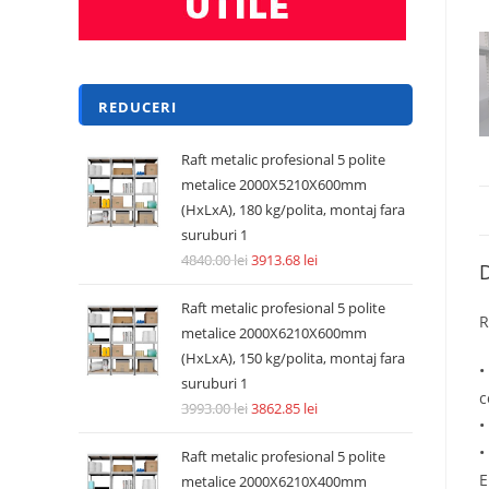
REDUCERI
Raft metalic profesional 5 polite
metalice 2000X5210X600mm
(HxLxA), 180 kg/polita, montaj fara
suruburi 1
4840.00
lei
3913.68
lei
D
Raft metalic profesional 5 polite
R
metalice 2000X6210X600mm
(HxLxA), 150 kg/polita, montaj fara
•
suruburi 1
c
3993.00
lei
3862.85
lei
•
•
Raft metalic profesional 5 polite
E
metalice 2000X6210X400mm