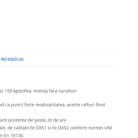
RECENZII (0)
, 150 kg/polita, montaj fara suruburi
nd ca punct forte modularitatea, aceste rafturi fiind
sunt prezente de peste 20 de ani
 cald, de calitate Fe DX51 si Fe DX52 conform normei UNI
ei En 10130.