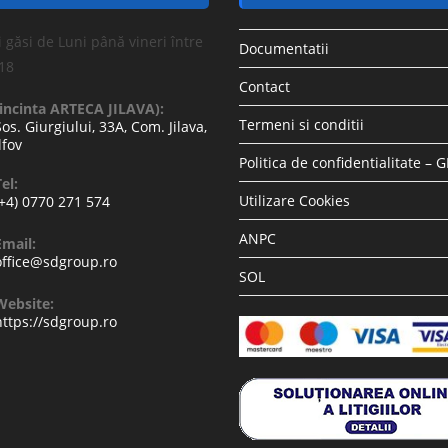
 găsi de Luni până vineri între
Documentatii
-18
Contact
(incinta ARTECA JILAVA):
Termeni si conditii
Sos. Giurgiului, 33A, Com. Jilava,
lfov
Politica de confidentialitate – 
el:
Utilizare Cookies
(+4) 0770 271 574
ANPC
Email:
office@sdgroup.ro
SOL
Website:
https://sdgroup.ro