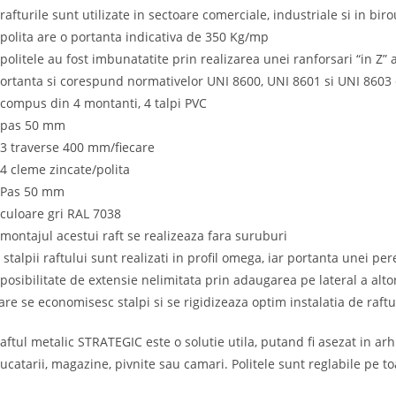
 rafturile sunt utilizate in sectoare comerciale, industriale si in biro
 polita are o portanta indicativa de 350 Kg/mp
 politele au fost imbunatatite prin realizarea unei ranforsari “in Z”
ortanta si corespund normativelor UNI 8600, UNI 8601 si UNI 8603 
 compus din 4 montanti, 4 talpi PVC
 pas 50 mm
 3 traverse 400 mm/fiecare
 4 cleme zincate/polita
 Pas 50 mm
 culoare gri RAL 7038
 montajul acestui raft se realizeaza fara suruburi
 stalpii raftului sunt realizati in profil omega, iar portanta unei pe
 posibilitate de extensie nelimitata prin adaugarea pe lateral a alto
are se economisesc stalpi si se rigidizeaza optim instalatia de raftu
aftul metalic STRATEGIC este o solutie utila, putand fi asezat in ar
ucatarii, magazine, pivnite sau camari. Politele sunt reglabile pe to