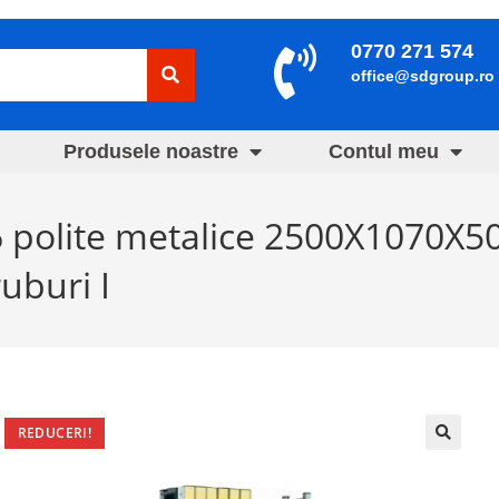
0770 271 574
office@sdgroup.ro
Produsele noastre
Contul meu
 6 polite metalice 2500X1070X
uburi I
REDUCERI!
🔍