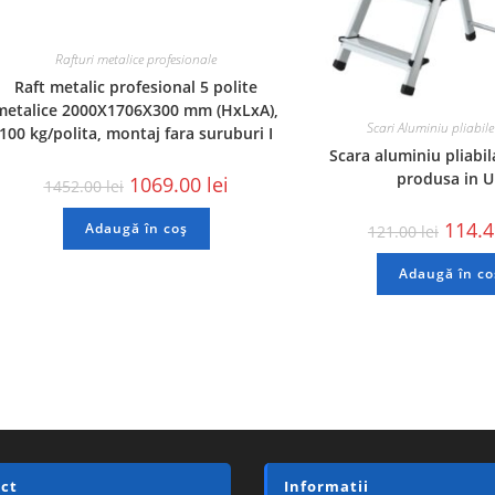
Rafturi metalice profesionale
Raft metalic profesional 5 polite
metalice 2000X1706X300 mm (HxLxA),
Scari Aluminiu pliabile
100 kg/polita, montaj fara suruburi I
Scara aluminiu pliabil
produsa in 
1069.00
lei
1452.00
lei
114.
Adaugă în coș
121.00
lei
Adaugă în co
ct
Informatii