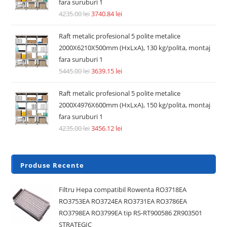
fara suruburi 1
4235.00
lei
3740.84
lei
Raft metalic profesional 5 polite metalice
2000X6210X500mm (HxLxA), 130 kg/polita, montaj
fara suruburi 1
5445.00
lei
3639.15
lei
Raft metalic profesional 5 polite metalice
2000X4976X600mm (HxLxA), 150 kg/polita, montaj
fara suruburi 1
4235.00
lei
3456.12
lei
Produse Recente
Filtru Hepa compatibil Rowenta RO3718EA
RO3753EA RO3724EA RO3731EA RO3786EA
RO3798EA RO3799EA tip RS-RT900586 ZR903501
STRATEGIC