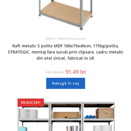
Rafturi metalice economice
Raft metalic 5 polite MDF 180x70x40cm, 175kg/polita,
STRATEGIC, montaj fara surub prin clipsare, cadru metalic
din otel zincat, fabricat in UE
91.49
lei
181.50
lei
Adaugă în coș
REDUCERI!