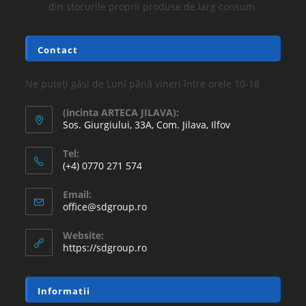
din stocurile proprii produse de larg consum.
Contact
Ne puteți găsi de Luni până vineri între orele 10-18
(incinta ARTECA JILAVA):
Sos. Giurgiului, 33A, Com. Jilava, Ilfov
Tel:
(+4) 0770 271 574
Email:
office@sdgroup.ro
Website:
https://sdgroup.ro
Informatii