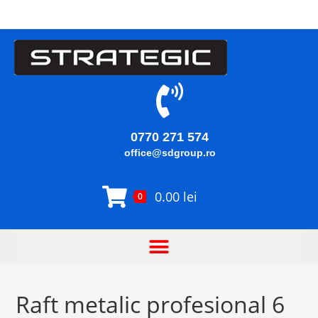
0770 271 574
office@sdgroup.ro
0.00
lei
0
Raft metalic profesional 6