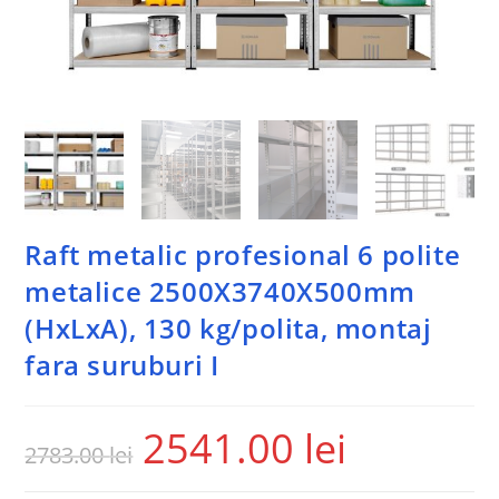
Raft metalic profesional 6 polite
metalice 2500X3740X500mm
(HxLxA), 130 kg/polita, montaj
fara suruburi I
2541.00
lei
2783.00
lei