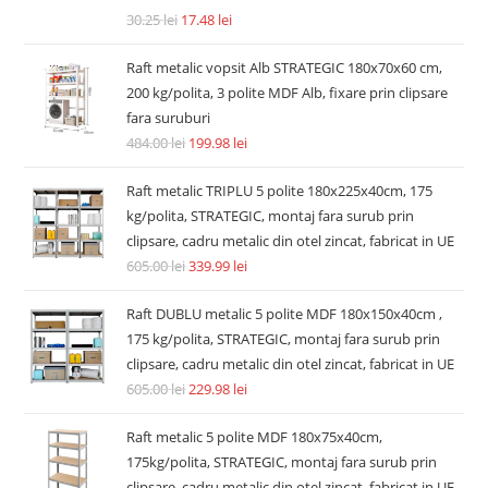
30.25
lei
17.48
lei
Raft metalic vopsit Alb STRATEGIC 180x70x60 cm,
200 kg/polita, 3 polite MDF Alb, fixare prin clipsare
fara suruburi
484.00
lei
199.98
lei
Raft metalic TRIPLU 5 polite 180x225x40cm, 175
kg/polita, STRATEGIC, montaj fara surub prin
clipsare, cadru metalic din otel zincat, fabricat in UE
605.00
lei
339.99
lei
Raft DUBLU metalic 5 polite MDF 180x150x40cm ,
175 kg/polita, STRATEGIC, montaj fara surub prin
clipsare, cadru metalic din otel zincat, fabricat in UE
605.00
lei
229.98
lei
Raft metalic 5 polite MDF 180x75x40cm,
175kg/polita, STRATEGIC, montaj fara surub prin
clipsare, cadru metalic din otel zincat, fabricat in UE