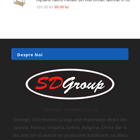
181.50
lei
99.99
lei
Despre Noi
STRATEGIC DISTRIBUTION SA
Strategic Distribution Group este importator direct din
Spania, Polonia, Ungaria, Grecia, Bulgaria, China dar si
din alte tari si alaturi de produsele autohtone, va ofera