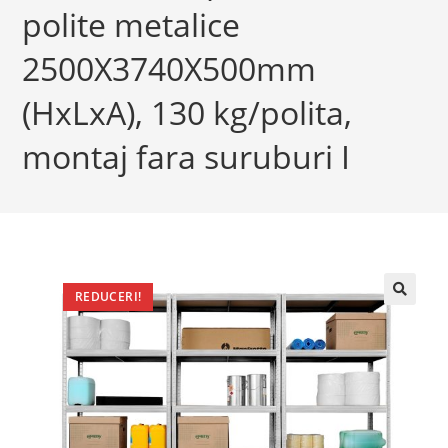
polite metalice
2500X3740X500mm
(HxLxA), 130 kg/polita,
montaj fara suruburi I
REDUCERI!
🔍