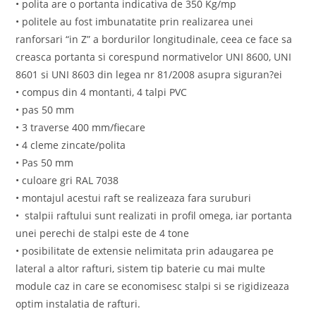
• polita are o portanta indicativa de 350 Kg/mp
• politele au fost imbunatatite prin realizarea unei
ranforsari “in Z” a bordurilor longitudinale, ceea ce face sa
creasca portanta si corespund normativelor UNI 8600, UNI
8601 si UNI 8603 din legea nr 81/2008 asupra siguran?ei
• compus din 4 montanti, 4 talpi PVC
• pas 50 mm
• 3 traverse 400 mm/fiecare
• 4 cleme zincate/polita
• Pas 50 mm
• culoare gri RAL 7038
• montajul acestui raft se realizeaza fara suruburi
• stalpii raftului sunt realizati in profil omega, iar portanta
unei perechi de stalpi este de 4 tone
• posibilitate de extensie nelimitata prin adaugarea pe
lateral a altor rafturi, sistem tip baterie cu mai multe
module caz in care se economisesc stalpi si se rigidizeaza
optim instalatia de rafturi.