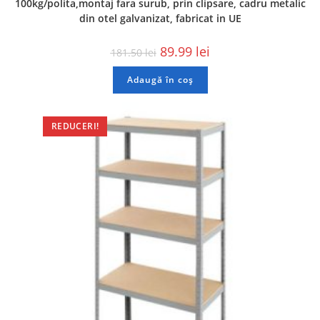
100kg/polita,montaj fara surub, prin clipsare, cadru metalic
din otel galvanizat, fabricat in UE
89.99
lei
181.50
lei
Adaugă în coș
REDUCERI!