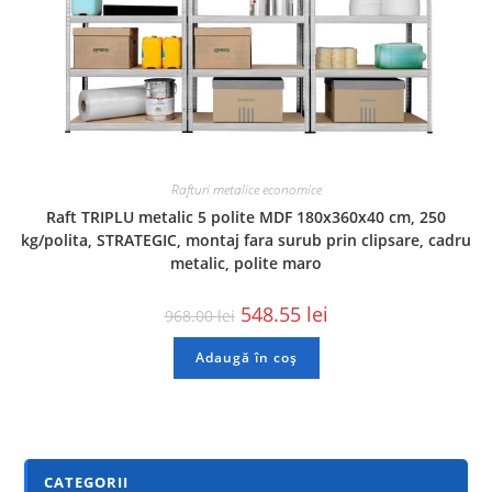
Rafturi metalice economice
Raft TRIPLU metalic 5 polite MDF 180x360x40 cm, 250
kg/polita, STRATEGIC, montaj fara surub prin clipsare, cadru
metalic, polite maro
548.55
lei
968.00
lei
Adaugă în coș
CATEGORII