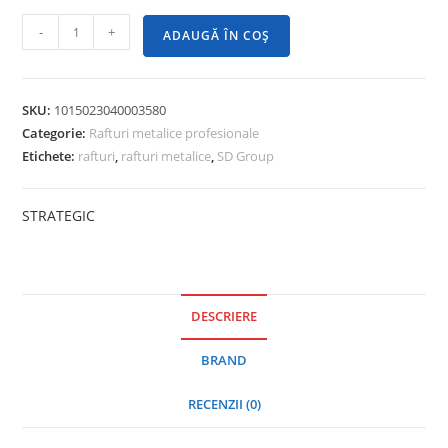
-
+
ADAUGĂ ÎN COȘ
SKU:
1015023040003580
Categorie:
Rafturi metalice profesionale
Etichete:
rafturi
,
rafturi metalice
,
SD Group
STRATEGIC
DESCRIERE
BRAND
RECENZII (0)