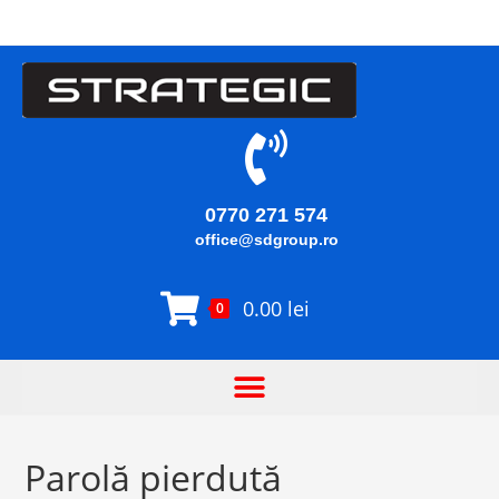
0770 271 574
office@sdgroup.ro
0.00
lei
0
Parolă pierdută