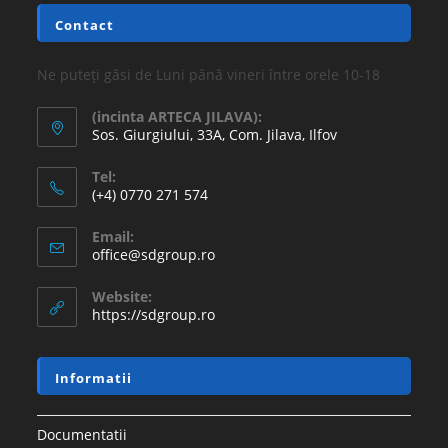
Contact
Ne puteți găsi de Luni până vineri între orele 10-18
(incinta ARTECA JILAVA):
Sos. Giurgiului, 33A, Com. Jilava, Ilfov
Tel:
(+4) 0770 271 574
Email:
office@sdgroup.ro
Website:
https://sdgroup.ro
Informatii
Documentatii