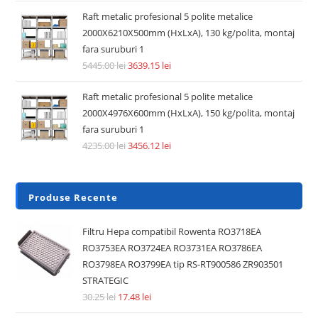
Raft metalic profesional 5 polite metalice
2000X6210X500mm (HxLxA), 130 kg/polita, montaj
fara suruburi 1
5445.00
lei
3639.15
lei
Raft metalic profesional 5 polite metalice
2000X4976X600mm (HxLxA), 150 kg/polita, montaj
fara suruburi 1
4235.00
lei
3456.12
lei
Produse Recente
Filtru Hepa compatibil Rowenta RO3718EA
RO3753EA RO3724EA RO3731EA RO3786EA
RO3798EA RO3799EA tip RS-RT900586 ZR903501
STRATEGIC
30.25
lei
17.48
lei