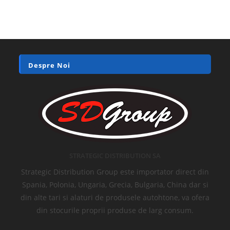
Despre Noi
STRATEGIC DISTRIBUTION SA
Strategic Distribution Group este importator direct din
Spania, Polonia, Ungaria, Grecia, Bulgaria, China dar si
din alte tari si alaturi de produsele autohtone, va ofera
din stocurile proprii produse de larg consum.