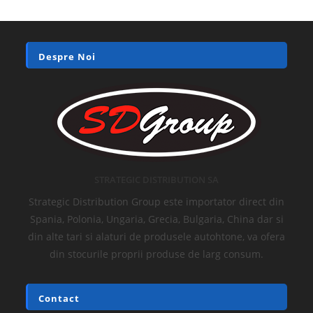
Despre Noi
STRATEGIC DISTRIBUTION SA
Strategic Distribution Group este importator direct din
Spania, Polonia, Ungaria, Grecia, Bulgaria, China dar si
din alte tari si alaturi de produsele autohtone, va ofera
din stocurile proprii produse de larg consum.
Contact