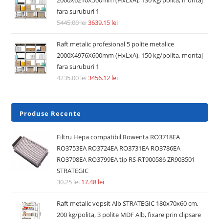
2000X6210X500mm (HxLxA), 130 kg/polita, montaj
fara suruburi 1
5445.00
lei
3639.15
lei
Raft metalic profesional 5 polite metalice
2000X4976X600mm (HxLxA), 150 kg/polita, montaj
fara suruburi 1
4235.00
lei
3456.12
lei
Produse Recente
Filtru Hepa compatibil Rowenta RO3718EA
RO3753EA RO3724EA RO3731EA RO3786EA
RO3798EA RO3799EA tip RS-RT900586 ZR903501
STRATEGIC
30.25
lei
17.48
lei
Raft metalic vopsit Alb STRATEGIC 180x70x60 cm,
200 kg/polita, 3 polite MDF Alb, fixare prin clipsare