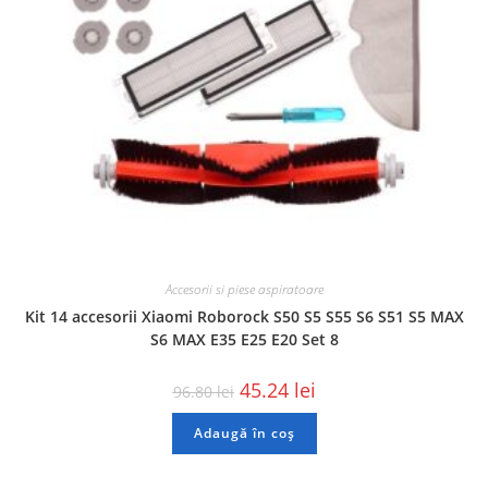
Accesorii si piese aspiratoare
Kit 14 accesorii Xiaomi Roborock S50 S5 S55 S6 S51 S5 MAX
S6 MAX E35 E25 E20 Set 8
45.24
lei
96.80
lei
Adaugă în coș