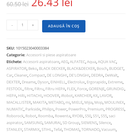
26.43
lei
60.50
lei
-
+
ADAUGĂ ÎN COȘ
SKU:
1015023040003384
Categorie:
Accesorii si piese aspiratoare
Etichete:
Accesorii aspiratoare
,
AEG
,
ALFATEC
,
Aqua
,
AQUA VAC
,
ASPIRATOR
,
Beko
,
BLACK DECKER
,
BLACK&DECKER
,
Bosch
,
BUDGET
,
Car
,
Cleaner
,
Compact
,
DE LONGHI
,
DE'LONGHI
,
DEDRA
,
DeWalt
,
DEXTER
,
Dreame
,
Dyson
,
EINHELL
,
Electrolux
,
Ergorapido
,
Extreme
,
FESTOOL
,
filtre
,
Filtru
,
Filtru HEPA
,
FLEX
,
Force
,
GORENJE
,
GRUNDIG:
,
HEPA
,
Hilti
,
HITACHI
,
HOOVER
,
iRobot
,
KARCHER
,
Kit
,
LAVOR
,
MACALLISTER
,
MAKITA
,
METABO
,
mi
,
MIELE
,
Mijia
,
Mop
,
MOULINEX
,
NUMATIC
,
Parkside
,
Philips
,
Power
,
PowerPro
,
Premium
,
PROGRESS
,
Roborock
,
Robot
,
Roomba
,
Rowenta
,
RYOBI
,
S50
,
S51
,
S55
,
saci
aspirator
,
SAMSUNG
,
SAMURAI
,
SD Group
,
SIEMENS
,
Silence
,
STANLEY
,
STARMIX
,
STIHL
,
Tefal
,
THOMAS
,
TORNADO
,
Vacuum
,