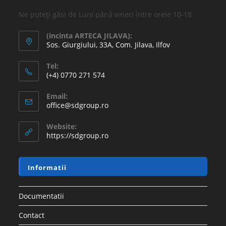
Ne puteți găsi de Luni până vineri între orele 10-18
(incinta ARTECA JILAVA):
Sos. Giurgiului, 33A, Com. Jilava, Ilfov
Tel:
(+4) 0770 271 574
Email:
office@sdgroup.ro
Website:
https://sdgroup.ro
Informatii
Documentatii
Contact