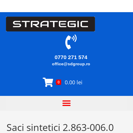
0770 271 574
office@sdgroup.ro
0.00
lei
0
Saci sintetici 2.863-006.0