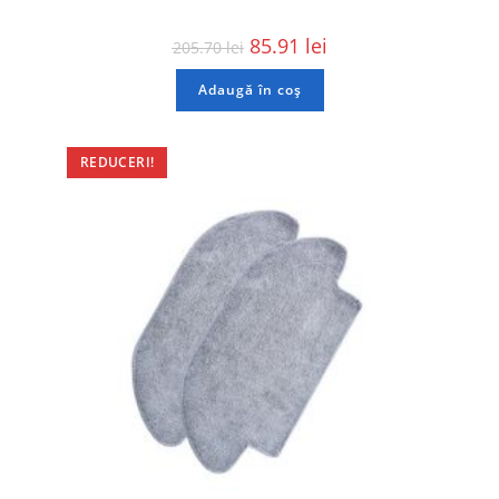
85.91
lei
205.70
lei
Adaugă în coș
REDUCERI!