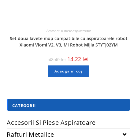
Accesorii si piese aspiratoare
Set doua lavete mop compatibile cu aspiratoarele robot
Xiaomi Viomi V2, V3, Mi Robot Mijia STYTJ02YM
14.22
lei
48.40
lei
Adaugă în coș
CATEGORII
Accesorii Si Piese Aspiratoare
Rafturi Metalice