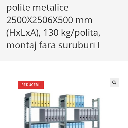
polite metalice
2500X2506X500 mm
(HxLxA), 130 kg/polita,
montaj fara suruburi I
REDUCERI!
🔍