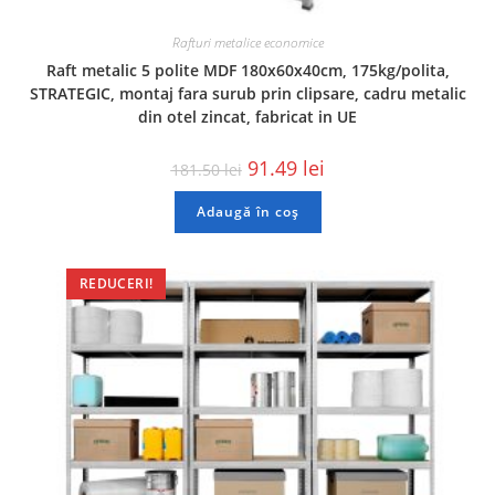
Rafturi metalice economice
Raft metalic 5 polite MDF 180x60x40cm, 175kg/polita,
STRATEGIC, montaj fara surub prin clipsare, cadru metalic
din otel zincat, fabricat in UE
91.49
lei
181.50
lei
Adaugă în coș
REDUCERI!