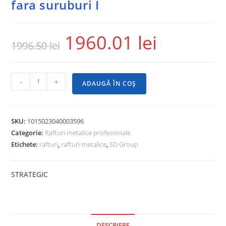
fara suruburi I
1960.01
lei
1996.50
lei
-
+
ADAUGĂ ÎN COȘ
SKU:
1015023040003596
Categorie:
Rafturi metalice profesionale
Etichete:
rafturi
,
rafturi metalice
,
SD Group
STRATEGIC
DESCRIERE