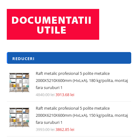
REDUCERI
Raft metalic profesional 5 polite metalice
2000X5210X600mm (HxLxA), 180 kg/polita, montaj
fara suruburi 1
4840.00
lei
3913.68
lei
Raft metalic profesional 5 polite metalice
2000X6210X600mm (HxLxA), 150 kg/polita, montaj
fara suruburi 1
3993.00
lei
3862.85
lei