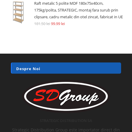
Raft metalic 5 polite MDF 180x75x40cm,
175kg/polita, STRATEGIC, montaj fara surub prin
clipsare, cadru metalic din otel zincat, fabricat in UE
181.50
lei
99.99
lei
Despre Noi
STRATEGIC DISTRIBUTION SA
Strategic Distribution Group este importator direct din