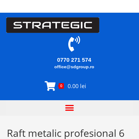
0770 271 574
office@sdgroup.ro
0.00
lei
0
Raft metalic profesional 6