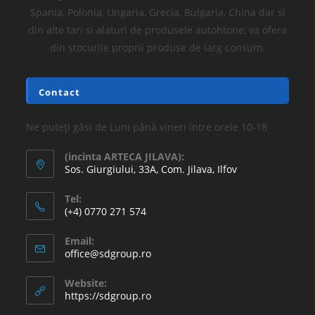
Spania, Polonia, Ungaria, Grecia, Bulgaria, China dar si
din alte tari si alaturi de produsele autohtone, va ofera
din stocurile proprii produse de larg consum.
Contact
Ne puteți găsi de Luni până vineri între orele 10-18
(incinta ARTECA JILAVA):
Sos. Giurgiului, 33A, Com. Jilava, Ilfov
Tel:
(+4) 0770 271 574
Email:
office@sdgroup.ro
Website:
https://sdgroup.ro