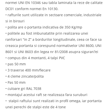
normei UNI EN 10346 sau tabla laminata la rece de calitate
DC01 conform normei En 10130.
• rafturile sunt utilizate in sectoare comerciale, industriale
si in birouri
• polita are o portanta indicativa de 350 Kg/mp
• politele au fost imbunatatite prin realizarea unei
ranforsari “in Z” a bordurilor longitudinale, ceea ce face sa
creasca portanta si corespund normativelor UNI 8600, UNI
8601 si UNI 8603 din legea nr 81/2008 asupra siguran?ei
• compus din 4 montanti, 4 talpi PVC
• pas 50 mm
• 3 traverse 400 mm/fiecare
• 4 cleme zincate/polita
• Pas 50 mm
• culoare gri RAL 7038
• montajul acestui raft se realizeaza fara suruburi
• stalpii raftului sunt realizati in profil omega, iar portanta
unei perechi de stalpi este de 4 tone