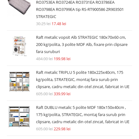
RO3753EA RO3724EA RO3731EA RO3786EA
RO3798EA RO3799EA tip RS-RT900586 ZR903501
STRATEGIC
30.25
lei
17.48
lei
Raft metalic vopsit Alb STRATEGIC 180x70x60 cm,
200 kg/polita, 3 polite MDF Alb, fixare prin clipsare
fara suruburi
484.00
lei
199.98
lei
Raft metalic TRIPLU 5 polite 180x225x40cm, 175
kg/polita, STRATEGIC, montaj fara surub prin
clipsare, cadru metalic din otel zincat, fabricat in UE
605.00
lei
339.99
lei
Raft DUBLU metalic 5 polite MDF 180x150x40cm ,
175 kg/polita, STRATEGIC, montaj fara surub prin
clipsare, cadru metalic din otel zincat, fabricat in UE
605.00
lei
229.98
lei