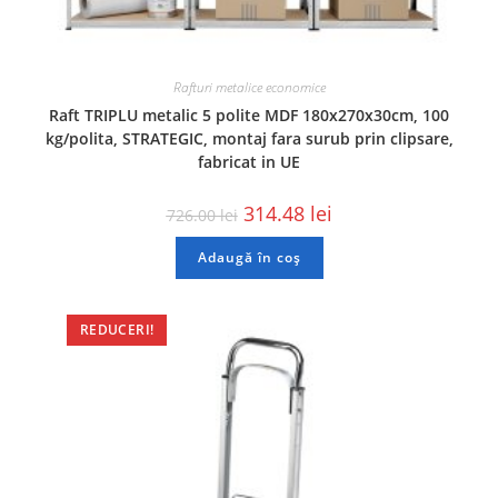
Rafturi metalice economice
Raft TRIPLU metalic 5 polite MDF 180x270x30cm, 100
kg/polita, STRATEGIC, montaj fara surub prin clipsare,
fabricat in UE
314.48
lei
726.00
lei
Adaugă în coș
REDUCERI!