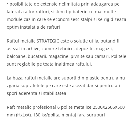
• posibilitate de extensie nelimitata prin adaugarea pe
lateral a altor rafturi, sistem tip baterie cu mai multe
module caz in care se economisesc stalpi si se rigidizeaza
optim instalatia de rafturi
Raftul metalic STRATEGIC este o solutie utila, putand fi
asezat in arhive, camere tehnice, depozite, magazii,
balcoane, bucatarii, magazine, pivnite sau camari. Politele
sunt reglabile pe toata inaltimea raftului.
La baza, raftul metalic are suporti din plastic pentru a nu
zgaria suprafetele pe care este asezat dar si pentru a-i
spori aderenta si stabilitatea
Raft metalic profesional 6 polite metalice 2500X2506X500
mm (HxLxA), 130 kg/polita, montaj fara suruburi