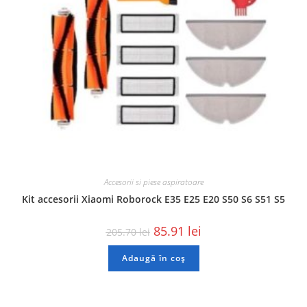
Accesorii si piese aspiratoare
Kit accesorii Xiaomi Roborock E35 E25 E20 S50 S6 S51 S5
85.91
lei
205.70
lei
Adaugă în coș