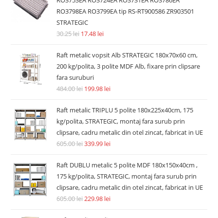
RO3798EA RO3799EA tip RS-RT900586 ZR903501
STRATEGIC
30.25
lei
17.48
lei
Raft metalic vopsit Alb STRATEGIC 180x70x60 cm,
200 kg/polita, 3 polite MDF Alb, fixare prin clipsare
fara suruburi
484.00
lei
199.98
lei
Raft metalic TRIPLU 5 polite 180x225x40cm, 175
kg/polita, STRATEGIC, montaj fara surub prin
clipsare, cadru metalic din otel zincat, fabricat in UE
605.00
lei
339.99
lei
Raft DUBLU metalic 5 polite MDF 180x150x40cm ,
175 kg/polita, STRATEGIC, montaj fara surub prin
clipsare, cadru metalic din otel zincat, fabricat in UE
605.00
lei
229.98
lei