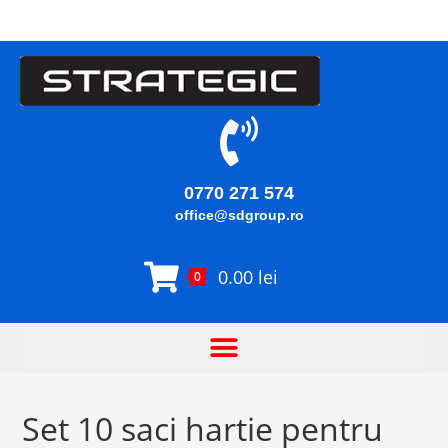
0770 271 574
office@sdgroup.ro
0.00
lei
0
Set 10 saci hartie pentru