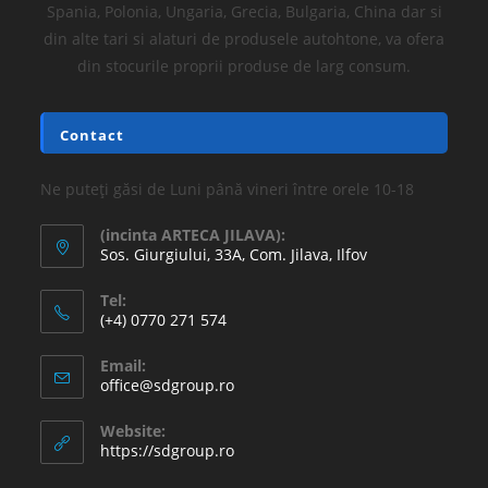
Spania, Polonia, Ungaria, Grecia, Bulgaria, China dar si
din alte tari si alaturi de produsele autohtone, va ofera
din stocurile proprii produse de larg consum.
Contact
Ne puteți găsi de Luni până vineri între orele 10-18
(incinta ARTECA JILAVA):
Sos. Giurgiului, 33A, Com. Jilava, Ilfov
Tel:
(+4) 0770 271 574
Email:
office@sdgroup.ro
Website:
https://sdgroup.ro