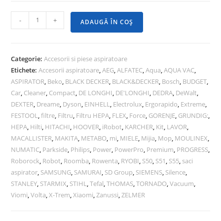
-
+
ADAUGĂ ÎN COȘ
Categorie:
Accesorii si piese aspiratoare
Etichete:
Accesorii aspiratoare
,
AEG
,
ALFATEC
,
Aqua
,
AQUA VAC
,
ASPIRATOR
,
Beko
,
BLACK DECKER
,
BLACK&DECKER
,
Bosch
,
BUDGET
,
Car
,
Cleaner
,
Compact
,
DE LONGHI
,
DE'LONGHI
,
DEDRA
,
DeWalt
,
DEXTER
,
Dreame
,
Dyson
,
EINHELL
,
Electrolux
,
Ergorapido
,
Extreme
,
FESTOOL
,
filtre
,
Filtru
,
Filtru HEPA
,
FLEX
,
Force
,
GORENJE
,
GRUNDIG:
,
HEPA
,
Hilti
,
HITACHI
,
HOOVER
,
iRobot
,
KARCHER
,
Kit
,
LAVOR
,
MACALLISTER
,
MAKITA
,
METABO
,
mi
,
MIELE
,
Mijia
,
Mop
,
MOULINEX
,
NUMATIC
,
Parkside
,
Philips
,
Power
,
PowerPro
,
Premium
,
PROGRESS
,
Roborock
,
Robot
,
Roomba
,
Rowenta
,
RYOBI
,
S50
,
S51
,
S55
,
saci
aspirator
,
SAMSUNG
,
SAMURAI
,
SD Group
,
SIEMENS
,
Silence
,
STANLEY
,
STARMIX
,
STIHL
,
Tefal
,
THOMAS
,
TORNADO
,
Vacuum
,
Viomi
,
Volta
,
X-Trem
,
Xiaomi
,
Zanussi
,
ZELMER