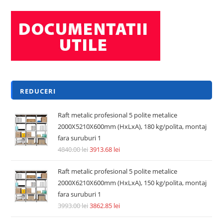
REDUCERI
Raft metalic profesional 5 polite metalice
2000X5210X600mm (HxLxA), 180 kg/polita, montaj
fara suruburi 1
4840.00
lei
3913.68
lei
Raft metalic profesional 5 polite metalice
2000X6210X600mm (HxLxA), 150 kg/polita, montaj
fara suruburi 1
3993.00
lei
3862.85
lei