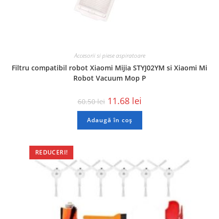
Accesorii si piese aspiratoare
Filtru compatibil robot Xiaomi Mijia STYJ02YM si Xiaomi Mi
Robot Vacuum Mop P
11.68
lei
60.50
lei
Adaugă în coș
REDUCERI!