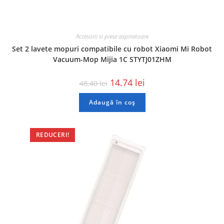
Accesorii si piese aspiratoare
Set 2 lavete mopuri compatibile cu robot Xiaomi Mi Robot
Vacuum-Mop Mijia 1C STYTJ01ZHM
14.74
lei
48.40
lei
Adaugă în coș
REDUCERI!