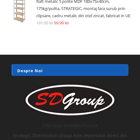
Raft metalic 5 polite MDF 180x75x40cm,
175kg/polita, STRATEGIC, montaj fara surub prin
clipsare, cadru metalic din otel zincat, fabricat in UE
181.50
lei
99.99
lei
Despre Noi
STRATEGIC DISTRIBUTION SA
Strategic Distribution Group este importator direct din