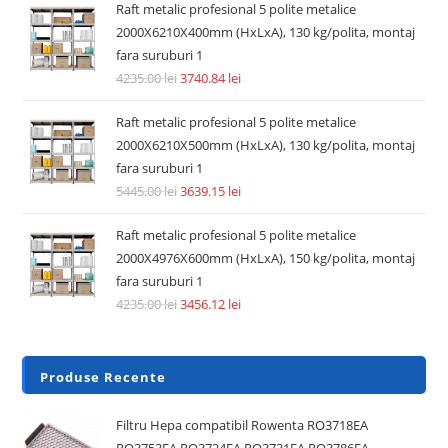
Raft metalic profesional 5 polite metalice
2000X6210X400mm (HxLxA), 130 kg/polita, montaj
fara suruburi 1
4235.00
lei
3740.84
lei
Raft metalic profesional 5 polite metalice
2000X6210X500mm (HxLxA), 130 kg/polita, montaj
fara suruburi 1
5445.00
lei
3639.15
lei
Raft metalic profesional 5 polite metalice
2000X4976X600mm (HxLxA), 150 kg/polita, montaj
fara suruburi 1
4235.00
lei
3456.12
lei
Produse Recente
Filtru Hepa compatibil Rowenta RO3718EA
RO3753EA RO3724EA RO3731EA RO3786EA