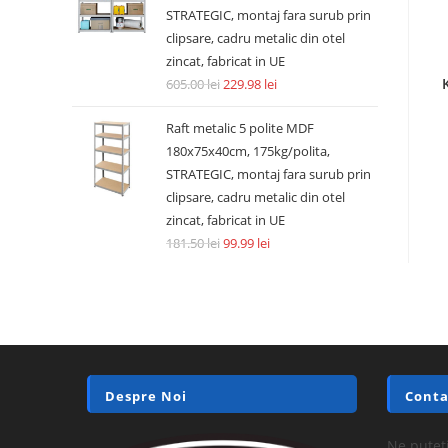
STRATEGIC, montaj fara surub prin
clipsare, cadru metalic din otel
zincat, fabricat in UE
605.00
lei
229.98
lei
Raft metalic 5 polite MDF
180x75x40cm, 175kg/polita,
STRATEGIC, montaj fara surub prin
clipsare, cadru metalic din otel
zincat, fabricat in UE
181.50
lei
99.99
lei
Despre Noi
Conta
Ne puteți