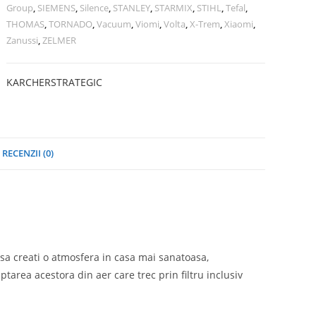
Group
,
SIEMENS
,
Silence
,
STANLEY
,
STARMIX
,
STIHL
,
Tefal
,
THOMAS
,
TORNADO
,
Vacuum
,
Viomi
,
Volta
,
X-Trem
,
Xiaomi
,
Zanussi
,
ZELMER
KARCHER
STRATEGIC
RECENZII (0)
a sa creati o atmosfera in casa mai sanatoasa,
ptarea acestora din aer care trec prin filtru inclusiv