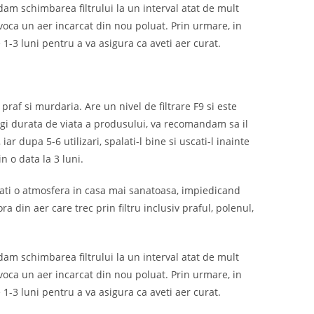
ndam schimbarea filtrului la un interval atat de mult
rovoca un aer incarcat din nou poluat. Prin urmare, in
e 1-3 luni pentru a va asigura ca aveti aer curat.
raf si murdaria. Are un nivel de filtrare F9 si este
ngi durata de viata a produsului, va recomandam sa il
iar dupa 5-6 utilizari, spalati-l bine si uscati-l inainte
in o data la 3 luni.
reati o atmosfera in casa mai sanatoasa, impiedicand
ra din aer care trec prin filtru inclusiv praful, polenul,
ndam schimbarea filtrului la un interval atat de mult
rovoca un aer incarcat din nou poluat. Prin urmare, in
e 1-3 luni pentru a va asigura ca aveti aer curat.