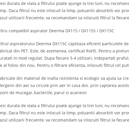
esi durata de viata a filtrului poate ajunge la trei luni, nu recoma
imp. Daca filtrul nu este inlocuit la timp, poluantii absorbiti vor p
azul utilizarii frecvente, va recomandam sa inlocuiti filtrul la fiecar
iltru compatibil aspirator Deerma DX115 / DX115S / DX115C
iltrul aspiratorului Deerma DX115C capteaza eficient particulele de p
abricat din PET. Este, de asemenea, certificat RoHS. Pentru a prelu
uratati in mod regulat. Dupa fiecare 3-4 utilizari, indepartati praful, 
e al folosi din nou. Pentru o filtrare eficienta, inlocuiti filtrul cel put
abricate din material de inalta rezistenta si ecologic va ajuta sa c
lergenii din aer sa circule prin aer in casa dvs. prin captarea acesto
porii de mucegai, bacteriile, parul si acarienii
esi durata de viata a filtrului poate ajunge la trei luni, nu recoma
imp. Daca filtrul nu este inlocuit la timp, poluantii absorbiti vor p
azul utilizarii frecvente, va recomandam sa inlocuiti filtrul la fiecar