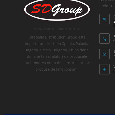
orele 10
I
STRATEGIC DISTRIBUTION SA
T
Strategic Distribution Group este
importator direct din Spania, Polonia,
Ungaria, Grecia, Bulgaria, China dar si
din alte tari si alaturi de produsele
autohtone, va ofera din stocurile proprii
produse de larg consum.