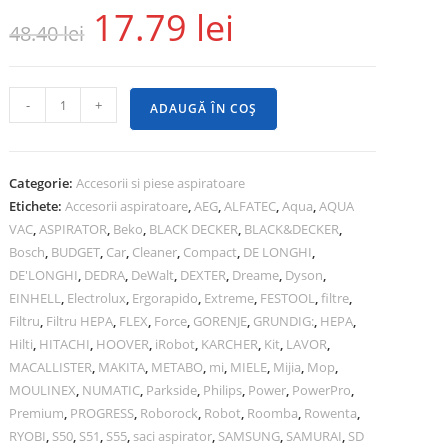
17.79
lei
48.40
lei
-
+
ADAUGĂ ÎN COȘ
Categorie:
Accesorii si piese aspiratoare
Etichete:
Accesorii aspiratoare
,
AEG
,
ALFATEC
,
Aqua
,
AQUA
VAC
,
ASPIRATOR
,
Beko
,
BLACK DECKER
,
BLACK&DECKER
,
Bosch
,
BUDGET
,
Car
,
Cleaner
,
Compact
,
DE LONGHI
,
DE'LONGHI
,
DEDRA
,
DeWalt
,
DEXTER
,
Dreame
,
Dyson
,
EINHELL
,
Electrolux
,
Ergorapido
,
Extreme
,
FESTOOL
,
filtre
,
Filtru
,
Filtru HEPA
,
FLEX
,
Force
,
GORENJE
,
GRUNDIG:
,
HEPA
,
Hilti
,
HITACHI
,
HOOVER
,
iRobot
,
KARCHER
,
Kit
,
LAVOR
,
MACALLISTER
,
MAKITA
,
METABO
,
mi
,
MIELE
,
Mijia
,
Mop
,
MOULINEX
,
NUMATIC
,
Parkside
,
Philips
,
Power
,
PowerPro
,
Premium
,
PROGRESS
,
Roborock
,
Robot
,
Roomba
,
Rowenta
,
RYOBI
,
S50
,
S51
,
S55
,
saci aspirator
,
SAMSUNG
,
SAMURAI
,
SD