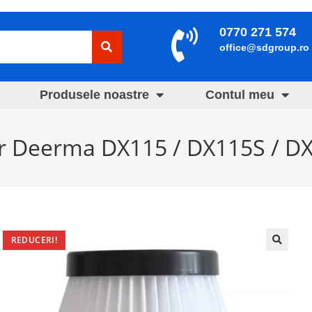
0770 271 574
office@sdgroup.ro
Produsele noastre
Contul meu
ator Deerma DX115 / DX115S / 
REDUCERI!
🔍