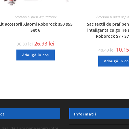
Accesorii si piese aspiratoare
Accesorii si piese aspi
Kit accesorii Xiaomi Roborock s50 s55
Sac textil de praf pen
Set 6
inteligenta cu golir
Roborock S7 / S7
26.93
lei
96.80
lei
10.1
48.40
lei
Adaugă în coș
Adaugă în co
ct
Informatii
 găsi de Luni până vineri între