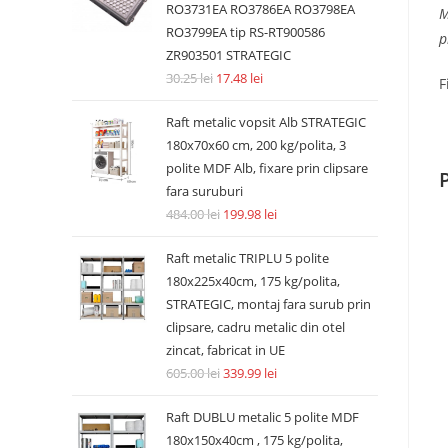
RO3731EA RO3786EA RO3798EA
M
RO3799EA tip RS-RT900586
p
ZR903501 STRATEGIC
30.25
lei
17.48
lei
F
Raft metalic vopsit Alb STRATEGIC
180x70x60 cm, 200 kg/polita, 3
polite MDF Alb, fixare prin clipsare
fara suruburi
484.00
lei
199.98
lei
Raft metalic TRIPLU 5 polite
180x225x40cm, 175 kg/polita,
STRATEGIC, montaj fara surub prin
clipsare, cadru metalic din otel
zincat, fabricat in UE
605.00
lei
339.99
lei
Raft DUBLU metalic 5 polite MDF
180x150x40cm , 175 kg/polita,