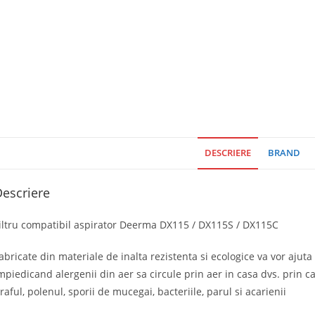
DESCRIERE
BRAND
escriere
iltru compatibil aspirator Deerma DX115 / DX115S / DX115C
abricate din materiale de inalta rezistenta si ecologice va vor ajut
mpiedicand alergenii din aer sa circule prin aer in casa dvs. prin ca
raful, polenul, sporii de mucegai, bacteriile, parul si acarienii