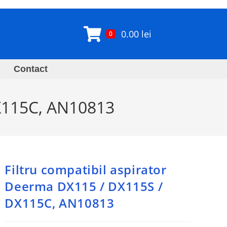
0.00
lei
0
Contact
DX115C, AN10813
Filtru compatibil aspirator
Deerma DX115 / DX115S /
DX115C, AN10813