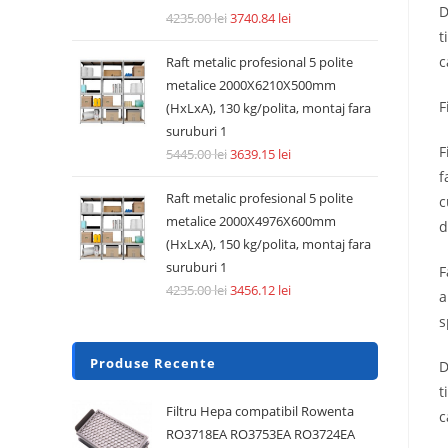
D
4235.00
lei
3740.84
lei
t
c
Raft metalic profesional 5 polite
metalice 2000X6210X500mm
F
(HxLxA), 130 kg/polita, montaj fara
suruburi 1
F
5445.00
lei
3639.15
lei
f
Raft metalic profesional 5 polite
c
metalice 2000X4976X600mm
d
(HxLxA), 150 kg/polita, montaj fara
suruburi 1
F
4235.00
lei
3456.12
lei
a
s
Produse Recente
D
t
Filtru Hepa compatibil Rowenta
c
RO3718EA RO3753EA RO3724EA