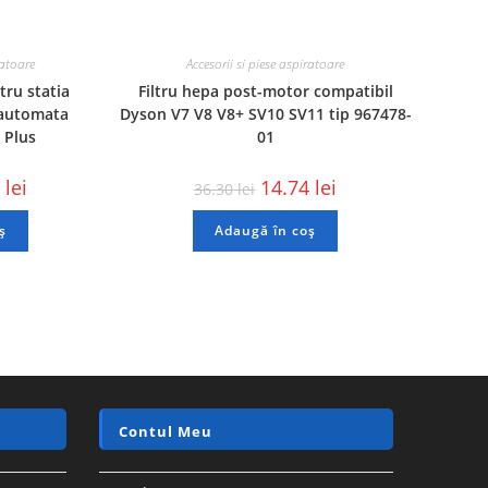
ratoare
Accesorii si piese aspiratoare
tru statia
Filtru hepa post-motor compatibil
e automata
Dyson V7 V8 V8+ SV10 SV11 tip 967478-
 Plus
01
5
lei
14.74
lei
36.30
lei
ș
Adaugă în coș
Contul Meu