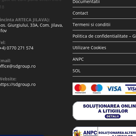
Documentatii
-18
Contact
(incinta ARTECA JILAVA):
Termeni si conditii
Sos. Giurgiului, 33A, Com. Jilava,
lfov
Politica de confidentialitate – 
el:
Utilizare Cookies
(+4) 0770 271 574
ANPC
Email:
office@sdgroup.ro
SOL
Website:
https://sdgroup.ro