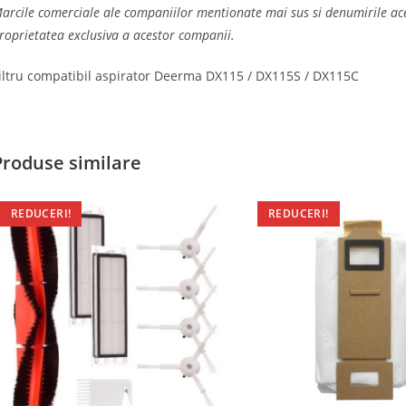
arcile comerciale ale companiilor mentionate mai sus si denumirile aces
roprietatea exclusiva a acestor companii.
iltru compatibil aspirator Deerma DX115 / DX115S / DX115C
Produse similare
REDUCERI!
REDUCERI!