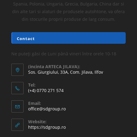
Spania, Polonia, Ungaria, Grecia, Bulgaria, China dar si
din alte tari si alaturi de produsele autohtone, va ofera
din stocurile proprii produse de larg consum.
Contact
Ne puteți găsi de Luni până vineri între orele 10-18
(incinta ARTECA JILAVA):
Sos. Giurgiului, 33A, Com. Jilava, Ilfov
Tel:
(+4) 0770 271 574
Email:
office@sdgroup.ro
Website:
https://sdgroup.ro