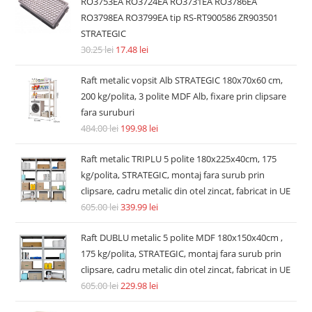
RO3753EA RO3724EA RO3731EA RO3786EA
RO3798EA RO3799EA tip RS-RT900586 ZR903501
STRATEGIC
30.25
lei
17.48
lei
Raft metalic vopsit Alb STRATEGIC 180x70x60 cm,
200 kg/polita, 3 polite MDF Alb, fixare prin clipsare
fara suruburi
484.00
lei
199.98
lei
Raft metalic TRIPLU 5 polite 180x225x40cm, 175
kg/polita, STRATEGIC, montaj fara surub prin
clipsare, cadru metalic din otel zincat, fabricat in UE
605.00
lei
339.99
lei
Raft DUBLU metalic 5 polite MDF 180x150x40cm ,
175 kg/polita, STRATEGIC, montaj fara surub prin
clipsare, cadru metalic din otel zincat, fabricat in UE
605.00
lei
229.98
lei