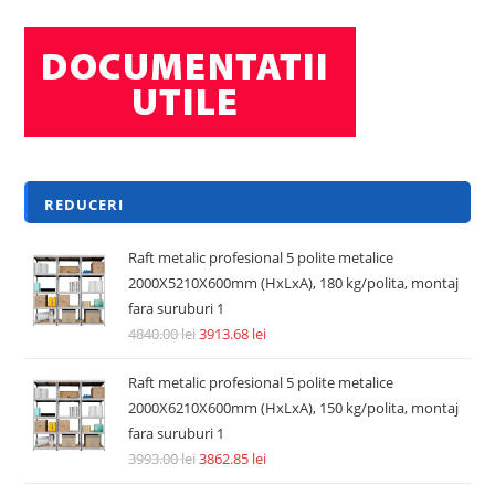
REDUCERI
Raft metalic profesional 5 polite metalice
2000X5210X600mm (HxLxA), 180 kg/polita, montaj
fara suruburi 1
4840.00
lei
3913.68
lei
Raft metalic profesional 5 polite metalice
2000X6210X600mm (HxLxA), 150 kg/polita, montaj
fara suruburi 1
3993.00
lei
3862.85
lei