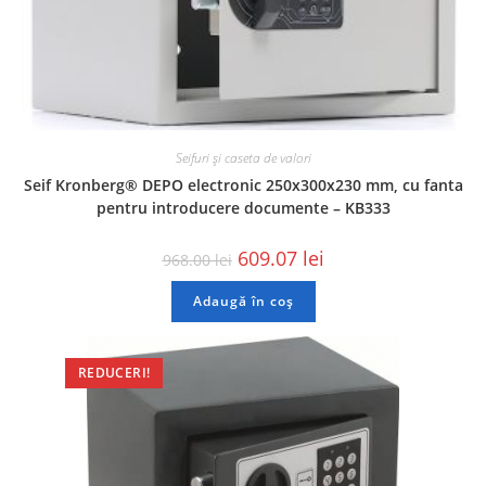
Seifuri și caseta de valori
Seif Kronberg® DEPO electronic 250x300x230 mm, cu fanta
pentru introducere documente – KB333
609.07
lei
968.00
lei
Adaugă în coș
REDUCERI!