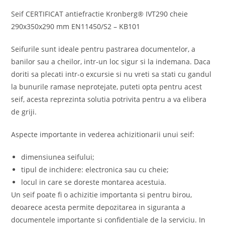
Seif CERTIFICAT antiefractie Kronberg® IVT290 cheie
290x350x290 mm EN11450/S2 – KB101
Seifurile sunt ideale pentru pastrarea documentelor, a
banilor sau a cheilor, intr-un loc sigur si la indemana. Daca
doriti sa plecati intr-o excursie si nu vreti sa stati cu gandul
la bunurile ramase neprotejate, puteti opta pentru acest
seif, acesta reprezinta solutia potrivita pentru a va elibera
de griji.
Aspecte importante in vederea achizitionarii unui seif:
dimensiunea seifului;
tipul de inchidere: electronica sau cu cheie;
locul in care se doreste montarea acestuia.
Un seif poate fi o achizitie importanta si pentru birou,
deoarece acesta permite depozitarea in siguranta a
documentele importante si confidentiale de la serviciu. In