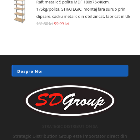
Raft metalic 5 polite MDF 180x75x40cm,
175kg/polita, STRATEGIC, montaj fara surub prin
clipsare, cadru metalic din otel zincat, fabricat in UE
181.50
lei
99.99
lei
Despre Noi
STRATEGIC DISTRIBUTION SA
Strategic Distribution Group este importator direct din