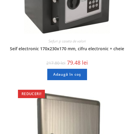
Seifuri și caseta de valori
Seif electronic 170x230x170 mm, cifru electronic + cheie
79.48
lei
217.80
lei
Adaugă în coș
REDUCERI!