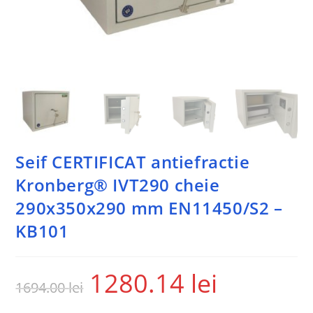
Seif CERTIFICAT antiefractie
Kronberg® IVT290 cheie
290x350x290 mm EN11450/S2 –
KB101
1280.14
lei
1694.00
lei