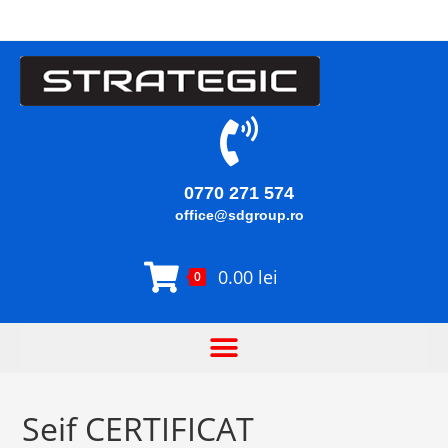
0770 271 574
office@sdgroup.ro
0.00
lei
0
Seif CERTIFICAT