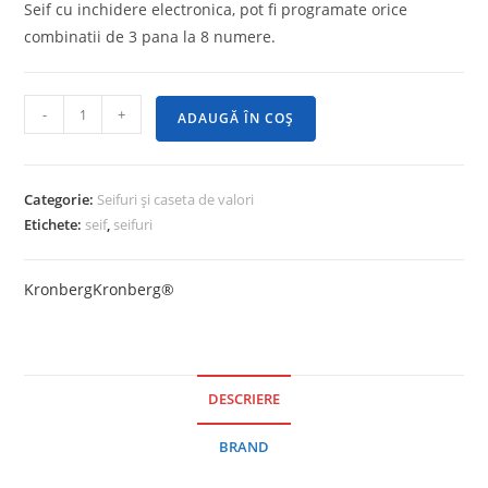
Seif cu inchidere electronica, pot fi programate orice
combinatii de 3 pana la 8 numere.
-
+
ADAUGĂ ÎN COȘ
Categorie:
Seifuri și caseta de valori
Etichete:
seif
,
seifuri
Kronberg
Kronberg®
DESCRIERE
BRAND