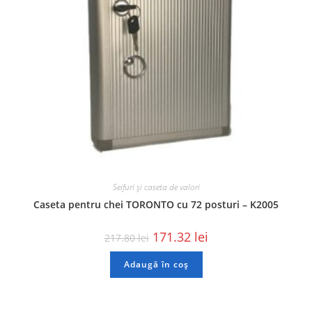
Seifuri și caseta de valori
Caseta pentru chei TORONTO cu 72 posturi – K2005
171.32
lei
217.80
lei
Adaugă în coș