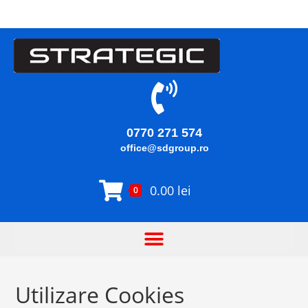
0770 271 574
office@sdgroup.ro
0.00
lei
0
Utilizare Cookies