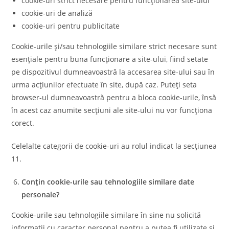
cookie-uri strict necesare pentru funcționarea site-ului
cookie-uri de analiză
cookie-uri pentru publicitate
Cookie-urile și/sau tehnologiile similare strict necesare sunt
esențiale pentru buna funcționare a site-ului, fiind setate
pe dispozitivul dumneavoastră la accesarea site-ului sau în
urma acțiunilor efectuate în site, după caz. Puteți seta
browser-ul dumneavoastră pentru a bloca cookie-urile, însă
în acest caz anumite secțiuni ale site-ului nu vor funcționa
corect.
Celelalte categorii de cookie-uri au rolul indicat la secțiunea
11.
Conțin cookie-urile sau tehnologiile similare date
personale?
Cookie-urile sau tehnologiile similare în sine nu solicită
informații cu caracter personal pentru a putea fi utilizate și,