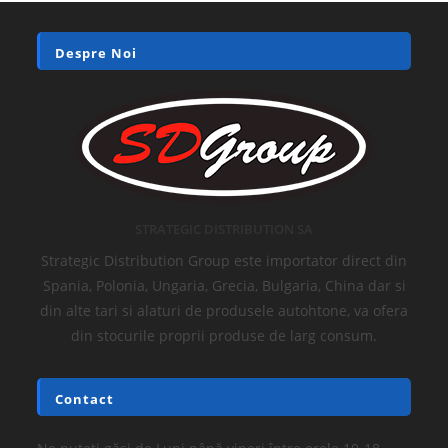
Despre Noi
STRATEGIC DISTRIBUTION SA
Strategic Distribution Group este importator direct din
Spania, Polonia, Ungaria, Grecia, Bulgaria, China dar si
din alte tari si alaturi de produsele autohtone, va ofera
din stocurile proprii produse de larg consum.
Contact