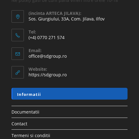
Ne puteți găsi de Luni până vineri între orele 10-18
(incinta ARTECA JILAVA):
Sos. Giurgiului, 33A, Com. Jilava, Ilfov
Tel:
(+4) 0770 271 574
Email:
office@sdgroup.ro
Website:
https://sdgroup.ro
Informatii
Documentatii
Contact
Termeni si conditii