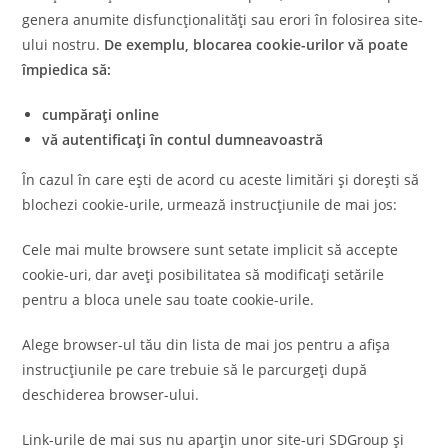
genera anumite disfuncționalități sau erori în folosirea site-
ului nostru.
De exemplu, blocarea cookie-urilor vă poate
împiedica să:
cumpărați online
vă autentificați în contul dumneavoastră
În cazul în care ești de acord cu aceste limitări și dorești să
blochezi cookie-urile, urmează instrucțiunile de mai jos:
Cele mai multe browsere sunt setate implicit să accepte
cookie-uri, dar aveți posibilitatea să modificați setările
pentru a bloca unele sau toate cookie-urile.
Alege browser-ul tău din lista de mai jos pentru a afișa
instrucțiunile pe care trebuie să le parcurgeți după
deschiderea browser-ului.
Link-urile de mai sus nu aparțin unor site-uri SDGroup și