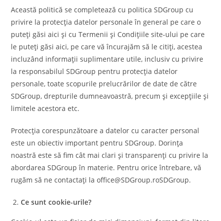
Această politică se completează cu politica SDGroup cu
privire la protecția datelor personale în general pe care o
puteți găsi aici și cu Termenii și Condițiile site-ului pe care
le puteți găsi aici, pe care vă încurajăm să le citiți, acestea
incluzând informații suplimentare utile, inclusiv cu privire
la responsabilul SDGroup pentru protecția datelor
personale, toate scopurile prelucrărilor de date de către
SDGroup, drepturile dumneavoastră, precum și excepțiile și
limitele acestora etc.
Protecția corespunzătoare a datelor cu caracter personal
este un obiectiv important pentru SDGroup. Dorința
noastră este să fim cât mai clari și transparenți cu privire la
abordarea SDGroup în materie. Pentru orice întrebare, vă
rugăm să ne contactați la office@SDGroup.roSDGroup.
Ce sunt cookie-urile?