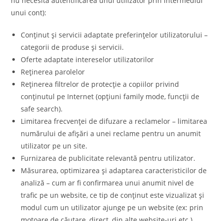
nu necesită autentificarea unui utilizator prin intermediul
unui cont):
Conținut și servicii adaptate preferințelor utilizatorului –
categorii de produse și servicii.
Oferte adaptate intereselor utilizatorilor
Reținerea parolelor
Reținerea filtrelor de protecție a copiilor privind
conținutul pe Internet (opțiuni family mode, funcții de
safe search).
Limitarea frecvenței de difuzare a reclamelor – limitarea
numărului de afișări a unei reclame pentru un anumit
utilizator pe un site.
Furnizarea de publicitate relevantă pentru utilizator.
Măsurarea, optimizarea și adaptarea caracteristicilor de
analiză – cum ar fi confirmarea unui anumit nivel de
trafic pe un website, ce tip de conținut este vizualizat și
modul cum un utilizator ajunge pe un website (ex: prin
motoare de căutare, direct, din alte website-uri etc.).