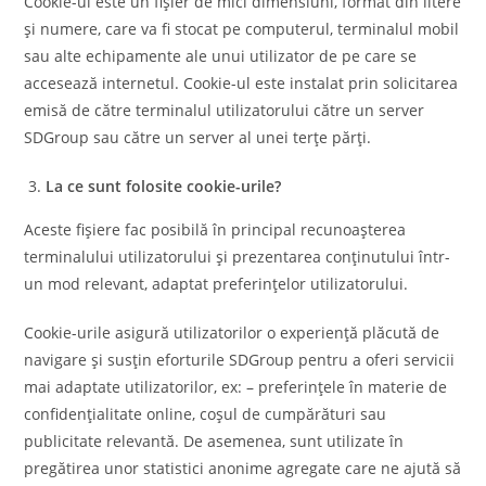
Cookie-ul este un fișier de mici dimensiuni, format din litere
și numere, care va fi stocat pe computerul, terminalul mobil
sau alte echipamente ale unui utilizator de pe care se
accesează internetul. Cookie-ul este instalat prin solicitarea
emisă de către terminalul utilizatorului către un server
SDGroup sau către un server al unei terțe părți.
La ce sunt folosite cookie-urile?
Aceste fișiere fac posibilă în principal recunoașterea
terminalului utilizatorului și prezentarea conținutului într-
un mod relevant, adaptat preferințelor utilizatorului.
Cookie-urile asigură utilizatorilor o experiență plăcută de
navigare și susțin eforturile SDGroup pentru a oferi servicii
mai adaptate utilizatorilor, ex: – preferințele în materie de
confidențialitate online, coșul de cumpărături sau
publicitate relevantă. De asemenea, sunt utilizate în
pregătirea unor statistici anonime agregate care ne ajută să