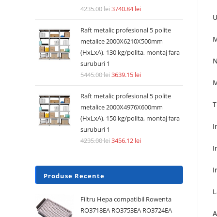
4235.00
lei
3740.84
lei
U
Raft metalic profesional 5 polite
M
metalice 2000X6210X500mm
(HxLxA), 130 kg/polita, montaj fara
N
suruburi 1
5445.00
lei
3639.15
lei
M
Raft metalic profesional 5 polite
T
metalice 2000X4976X600mm
(HxLxA), 150 kg/polita, montaj fara
I
suruburi 1
4235.00
lei
3456.12
lei
I
I
Produse Recente
L
Filtru Hepa compatibil Rowenta
RO3718EA RO3753EA RO3724EA
A