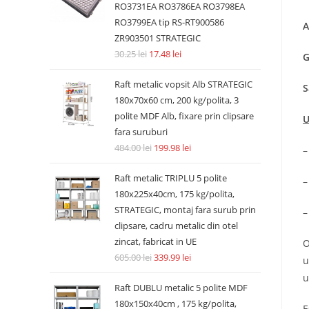
RO3731EA RO3786EA RO3798EA
RO3799EA tip RS-RT900586
A
ZR903501 STRATEGIC
30.25
lei
17.48
lei
G
Raft metalic vopsit Alb STRATEGIC
S
180x70x60 cm, 200 kg/polita, 3
polite MDF Alb, fixare prin clipsare
U
fara suruburi
484.00
lei
199.98
lei
–
Raft metalic TRIPLU 5 polite
–
180x225x40cm, 175 kg/polita,
STRATEGIC, montaj fara surub prin
–
clipsare, cadru metalic din otel
zincat, fabricat in UE
O
605.00
lei
339.99
lei
u
u
Raft DUBLU metalic 5 polite MDF
180x150x40cm , 175 kg/polita,
E