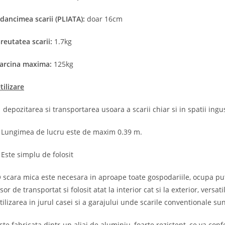
dancimea scarii (PLIATA):
doar 16cm
reutatea scarii:
1.7kg
arcina maxima:
125kg
tilizare
 depozitarea si transportarea usoara a scarii chiar si in spatii ingu
 Lungimea de lucru este de maxim 0.39 m.
 Este simplu de folosit
 scara mica este necesara in aproape toate gospodariile, ocupa puti
sor de transportat si folosit atat la interior cat si la exterior, vers
tilizarea in jurul casei si a garajului unde scarile conventionale s
ste fabricata dintr-un aliaj de aluminiu, foarte rezistent, ce va con