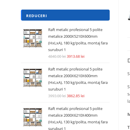
REDUCERI
Raft metalic profesional 5 polite
metalice 2000X5210X600mm
(HxLxA), 180 kg/polita, montaj fara
suruburi 1
4840.00
lei
3913.68
lei
D
Raft metalic profesional 5 polite
S
metalice 2000X6210X600mm
(HxLxA), 150 kg/polita, montaj fara
S
suruburi 1
s
3993.00
lei
3862.85
lei
l
Raft metalic profesional 5 polite
M
metalice 2000X6210X400mm
(HxLxA), 130 kg/polita, montaj fara
T
suruburi 1