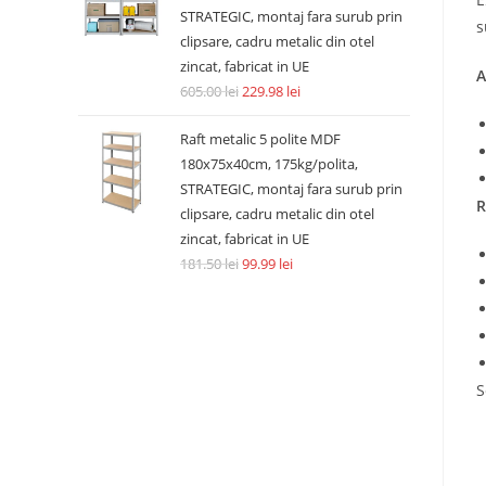
STRATEGIC, montaj fara surub prin
s
clipsare, cadru metalic din otel
zincat, fabricat in UE
A
605.00
lei
229.98
lei
Raft metalic 5 polite MDF
180x75x40cm, 175kg/polita,
STRATEGIC, montaj fara surub prin
R
clipsare, cadru metalic din otel
zincat, fabricat in UE
181.50
lei
99.99
lei
S