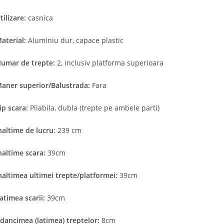
tilizare:
casnica
aterial:
Aluminiu dur, capace plastic
umar de trepte:
2, inclusiv platforma superioara
aner superior/Balustrada:
Fara
ip scara:
Pliabila, dubla (trepte pe ambele parti)
naltime de lucru
: 239 cm
naltime scara:
39cm
naltimea ultimei trepte/platformei:
39cm
atimea scarii:
39cm
dancimea (latimea) treptelor:
8cm