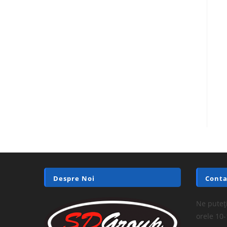
Despre Noi
Conta
Ne puteți
orele 10