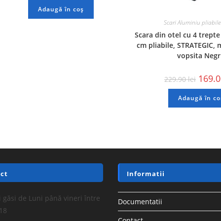
Adaugă în coș
Scari Aluminiu pliabile
Scara din otel cu 4 trepte
cm pliabile, STRATEGIC, 
vopsita Neg
169.
229.90
lei
Adaugă în co
ct
Informatii
 găsi de Luni până vineri între
Documentatii
-18
Contact