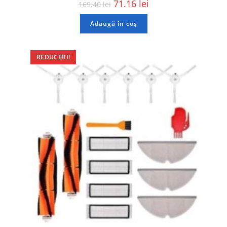
71.16
lei
169.40
lei
Adaugă în coș
REDUCERI!