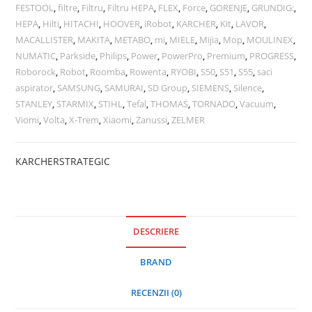
FESTOOL
,
filtre
,
Filtru
,
Filtru HEPA
,
FLEX
,
Force
,
GORENJE
,
GRUNDIG:
,
HEPA
,
Hilti
,
HITACHI
,
HOOVER
,
iRobot
,
KARCHER
,
Kit
,
LAVOR
,
MACALLISTER
,
MAKITA
,
METABO
,
mi
,
MIELE
,
Mijia
,
Mop
,
MOULINEX
,
NUMATIC
,
Parkside
,
Philips
,
Power
,
PowerPro
,
Premium
,
PROGRESS
,
Roborock
,
Robot
,
Roomba
,
Rowenta
,
RYOBI
,
S50
,
S51
,
S55
,
saci
aspirator
,
SAMSUNG
,
SAMURAI
,
SD Group
,
SIEMENS
,
Silence
,
STANLEY
,
STARMIX
,
STIHL
,
Tefal
,
THOMAS
,
TORNADO
,
Vacuum
,
Viomi
,
Volta
,
X-Trem
,
Xiaomi
,
Zanussi
,
ZELMER
KARCHER
STRATEGIC
DESCRIERE
BRAND
RECENZII (0)