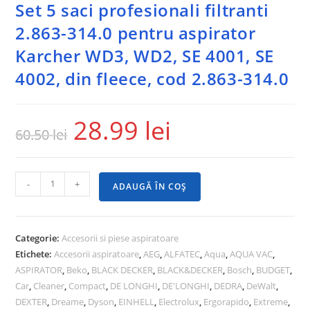
Set 5 saci profesionali filtranti
2.863-314.0 pentru aspirator
Karcher WD3, WD2, SE 4001, SE
4002, din fleece, cod 2.863-314.0
28.99
lei
60.50
lei
-
+
ADAUGĂ ÎN COȘ
Categorie:
Accesorii si piese aspiratoare
Etichete:
Accesorii aspiratoare
,
AEG
,
ALFATEC
,
Aqua
,
AQUA VAC
,
ASPIRATOR
,
Beko
,
BLACK DECKER
,
BLACK&DECKER
,
Bosch
,
BUDGET
,
Car
,
Cleaner
,
Compact
,
DE LONGHI
,
DE'LONGHI
,
DEDRA
,
DeWalt
,
DEXTER
,
Dreame
,
Dyson
,
EINHELL
,
Electrolux
,
Ergorapido
,
Extreme
,