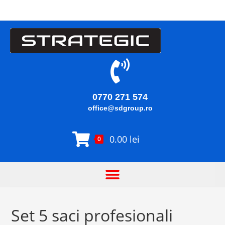
0770 271 574
office@sdgroup.ro
0.00
lei
0
Set 5 saci profesionali