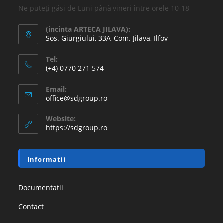
Ne puteți găsi de Luni până vineri între orele 10-18
(incinta ARTECA JILAVA):
Sos. Giurgiului, 33A, Com. Jilava, Ilfov
Tel:
(+4) 0770 271 574
Email:
office@sdgroup.ro
Website:
https://sdgroup.ro
Informatii
Documentatii
Contact