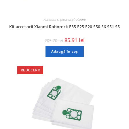
Accesorii si piese aspiratoare
Kit accesorii Xiaomi Roborock E35 E25 E20 S50 S6 S51 S5
85.91
lei
205.70
lei
Adaugă în coș
REDUCERI!