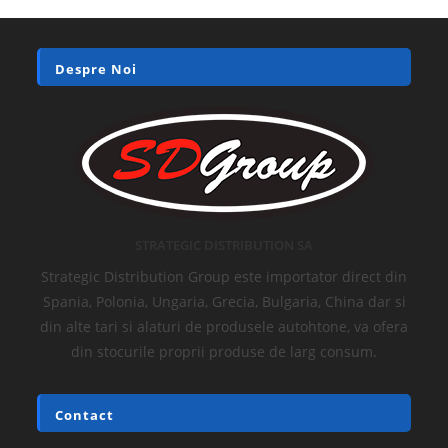
Despre Noi
STRATEGIC DISTRIBUTION SA
Strategic Distribution Group este importator direct din
Spania, Polonia, Ungaria, Grecia, Bulgaria, China dar si
din alte tari si alaturi de produsele autohtone, va ofera
din stocurile proprii produse de larg consum.
Contact