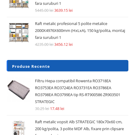
fara suruburi 1
5445.00
lei
3639.15
lei
Raft metalic profesional 5 polite metalice
2000X4976X600mm (HxLxA), 150 kg/polita, montaj
fara suruburi 1
4235.00
lei
3456.12
lei
Produse Recente
Filtru Hepa compatibil Rowenta RO3718EA
RO3753EA RO3724EA RO3731EA RO3786EA
RO3798EA RO3799EA tip RS-RT900586 ZR903501
STRATEGIC
30.25
lei
17.48
lei
Raft metalic vopsit Alb STRATEGIC 180x70x60 cm,
200 kg/polita, 3 polite MDF Alb, fixare prin clipsare