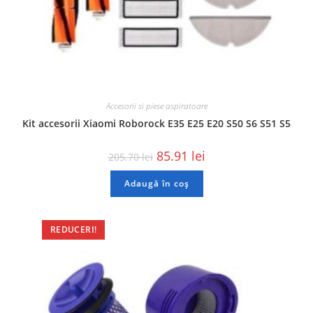
Accesorii si piese aspiratoare
Kit accesorii Xiaomi Roborock E35 E25 E20 S50 S6 S51 S5
85.91
lei
205.70
lei
Adaugă în coș
REDUCERI!