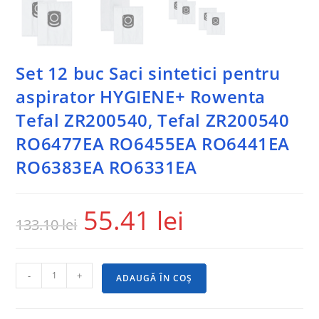
Set 12 buc Saci sintetici pentru
aspirator HYGIENE+ Rowenta
Tefal ZR200540, Tefal ZR200540
RO6477EA RO6455EA RO6441EA
RO6383EA RO6331EA
55.41
lei
133.10
lei
-
+
ADAUGĂ ÎN COȘ