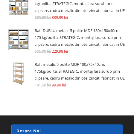
kg/polita, STRATEGIC, montaj fara surub prin
clipsare, cadru metalic din otel zincat, fabricat in UE
605.00
lei
339.99
lei
Raft DUBLU metalic 5 polite MDF 180x150x40cm ,
175 kg/polita, STRATEGIC, montaj fara surub prin
clipsare, cadru metalic din otel zincat, fabricat in UE
605.00
lei
229.98
lei
Raft metalic 5 polite MDF 180x75x40cm,
175kg/polita, STRATEGIC, montaj fara surub prin
clipsare, cadru metalic din otel zincat, fabricat in UE
181.50
lei
99.99
lei
Despre Noi