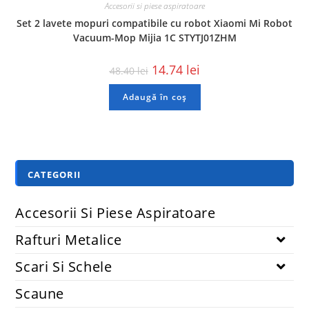
Accesorii si piese aspiratoare
Set 2 lavete mopuri compatibile cu robot Xiaomi Mi Robot
Vacuum-Mop Mijia 1C STYTJ01ZHM
14.74
lei
48.40
lei
Adaugă în coș
CATEGORII
Accesorii Si Piese Aspiratoare
Rafturi Metalice
Scari Si Schele
Scaune