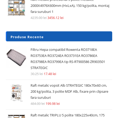
2000X4976X600mm (HxLxA), 150 kg/polita, montaj
fara suruburi 1
4235.00
lei
3456.12
lei
Produse Recente
Filtru Hepa compatibil Rowenta RO3718EA
RO3753EA RO3724EA RO3731EA RO3786EA
RO3798EA RO3799EA tip RS-RT900586 ZR903501
STRATEGIC
30.25
lei
17.48
lei
Raft metalic vopsit Alb STRATEGIC 180x70x60 cm,
200 kg/polita, 3 polite MDF Alb, fixare prin clipsare
fara suruburi
484.00
lei
199.98
lei
Raft metalic TRIPLU 5 polite 180x225x40cm, 175