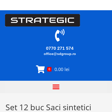
0770 271 574
office@sdgroup.ro
0.00
lei
0
Set 12 buc Saci sintetici