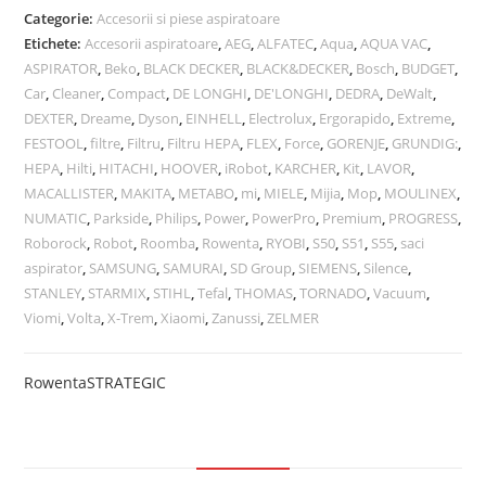
Categorie:
Accesorii si piese aspiratoare
Etichete:
Accesorii aspiratoare
,
AEG
,
ALFATEC
,
Aqua
,
AQUA VAC
,
ASPIRATOR
,
Beko
,
BLACK DECKER
,
BLACK&DECKER
,
Bosch
,
BUDGET
,
Car
,
Cleaner
,
Compact
,
DE LONGHI
,
DE'LONGHI
,
DEDRA
,
DeWalt
,
DEXTER
,
Dreame
,
Dyson
,
EINHELL
,
Electrolux
,
Ergorapido
,
Extreme
,
FESTOOL
,
filtre
,
Filtru
,
Filtru HEPA
,
FLEX
,
Force
,
GORENJE
,
GRUNDIG:
,
HEPA
,
Hilti
,
HITACHI
,
HOOVER
,
iRobot
,
KARCHER
,
Kit
,
LAVOR
,
MACALLISTER
,
MAKITA
,
METABO
,
mi
,
MIELE
,
Mijia
,
Mop
,
MOULINEX
,
NUMATIC
,
Parkside
,
Philips
,
Power
,
PowerPro
,
Premium
,
PROGRESS
,
Roborock
,
Robot
,
Roomba
,
Rowenta
,
RYOBI
,
S50
,
S51
,
S55
,
saci
aspirator
,
SAMSUNG
,
SAMURAI
,
SD Group
,
SIEMENS
,
Silence
,
STANLEY
,
STARMIX
,
STIHL
,
Tefal
,
THOMAS
,
TORNADO
,
Vacuum
,
Viomi
,
Volta
,
X-Trem
,
Xiaomi
,
Zanussi
,
ZELMER
Rowenta
STRATEGIC