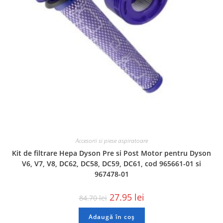
Accesorii si piese aspiratoare
Kit de filtrare Hepa Dyson Pre si Post Motor pentru Dyson
V6, V7, V8, DC62, DC58, DC59, DC61, cod 965661-01 si
967478-01
27.95
lei
84.70
lei
Adaugă în coș