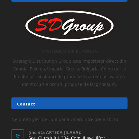
STRATEGIC DISTRIBUTION SA
Strategic Distribution Group este importator direct din
Spania, Polonia, Ungaria, Grecia, Bulgaria, China dar si
din alte tari si alaturi de produsele autohtone, va ofera
din stocurile proprii produse de larg consum.
Contact
Ne puteți găsi de Luni până vineri între orele 10-18
(incinta ARTECA JILAVA):
Sos. Giurgiului, 33A, Com. Jilava, Ilfov