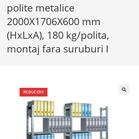
polite metalice
2000X1706X600 mm
(HxLxA), 180 kg/polita,
montaj fara suruburi I
REDUCERI!
🔍