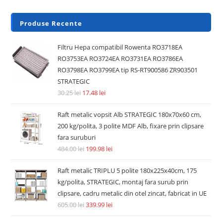
Produse Recente
Filtru Hepa compatibil Rowenta RO3718EA
RO3753EA RO3724EA RO3731EA RO3786EA
RO3798EA RO3799EA tip RS-RT900586 ZR903501
STRATEGIC
30.25
lei
17.48
lei
Raft metalic vopsit Alb STRATEGIC 180x70x60 cm,
200 kg/polita, 3 polite MDF Alb, fixare prin clipsare
fara suruburi
484.00
lei
199.98
lei
Raft metalic TRIPLU 5 polite 180x225x40cm, 175
kg/polita, STRATEGIC, montaj fara surub prin
clipsare, cadru metalic din otel zincat, fabricat in UE
605.00
lei
339.99
lei