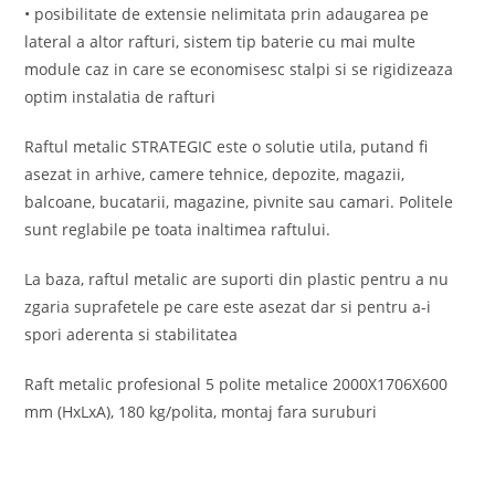
• posibilitate de extensie nelimitata prin adaugarea pe
lateral a altor rafturi, sistem tip baterie cu mai multe
module caz in care se economisesc stalpi si se rigidizeaza
optim instalatia de rafturi
Raftul metalic STRATEGIC este o solutie utila, putand fi
asezat in arhive, camere tehnice, depozite, magazii,
balcoane, bucatarii, magazine, pivnite sau camari. Politele
sunt reglabile pe toata inaltimea raftului.
La baza, raftul metalic are suporti din plastic pentru a nu
zgaria suprafetele pe care este asezat dar si pentru a-i
spori aderenta si stabilitatea
Raft metalic profesional 5 polite metalice 2000X1706X600
mm (HxLxA), 180 kg/polita, montaj fara suruburi