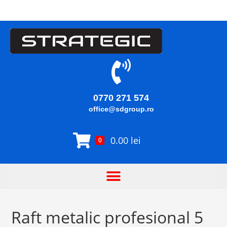
0770 271 574
office@sdgroup.ro
0.00
lei
0
Raft metalic profesional 5