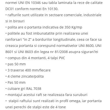
normei UNI EN 10346 sau tabla laminata la rece de calitate
DC01 conform normei En 10130.
• rafturile sunt utilizate in sectoare comerciale, industriale
si in birouri
• polita are o portanta indicativa de 350 Kg/mp
• politele au fost imbunatatite prin realizarea unei
ranforsari “in Z” a bordurilor longitudinale, ceea ce face sa
creasca portanta si corespund normativelor UNI 8600, UNI
8601 si UNI 8603 din legea nr 81/2008 asupra siguran?ei
• compus din 4 montanti, 4 talpi PVC
• pas 50 mm
• 3 traverse 400 mm/fiecare
• 4 cleme zincate/polita
• Pas 50 mm
• culoare gri RAL 7038
• montajul acestui raft se realizeaza fara suruburi
• stalpii raftului sunt realizati in profil omega, iar portanta
unei perechi de stalpi este de 4 tone