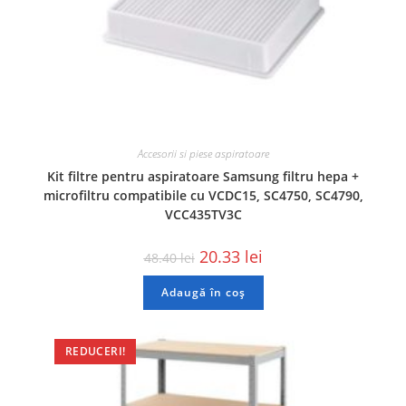
Accesorii si piese aspiratoare
Kit filtre pentru aspiratoare Samsung filtru hepa +
microfiltru compatibile cu VCDC15, SC4750, SC4790,
VCC435TV3C
20.33
lei
48.40
lei
Adaugă în coș
REDUCERI!