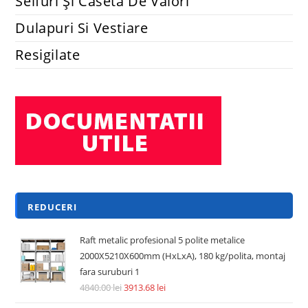
Seifuri Și Caseta De Valori
Dulapuri Si Vestiare
Resigilate
REDUCERI
Raft metalic profesional 5 polite metalice
2000X5210X600mm (HxLxA), 180 kg/polita, montaj
fara suruburi 1
4840.00
lei
3913.68
lei