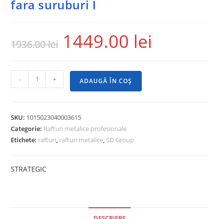
fara suruburi I
1449.00
lei
1936.00
lei
-
+
ADAUGĂ ÎN COȘ
SKU:
1015023040003615
Categorie:
Rafturi metalice profesionale
Etichete:
rafturi
,
rafturi metalice
,
SD Group
STRATEGIC
DESCRIERE