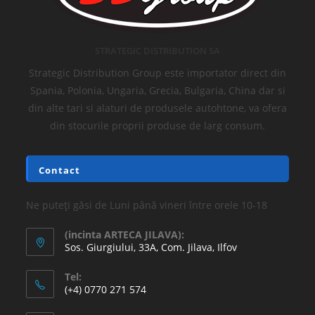
STRATEGIC DISTRIBUTION SA
Strategic Distribution Group este importator direct din
Spania, Polonia, Ungaria, Grecia, Bulgaria, China dar si
din alte tari si alaturi de produsele autohtone, va ofera
din stocurile proprii produse de larg consum.
Contact
Ne puteți găsi de Luni până vineri între orele 10-18
(incinta ARTECA JILAVA):
Sos. Giurgiului, 33A, Com. Jilava, Ilfov
Tel:
(+4) 0770 271 574