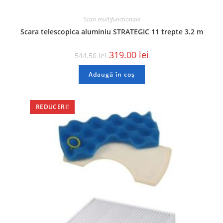
Scari multifunctionale
Scara telescopica aluminiu STRATEGIC 11 trepte 3.2 m
319.00
lei
544.50
lei
Adaugă în coș
REDUCERI!