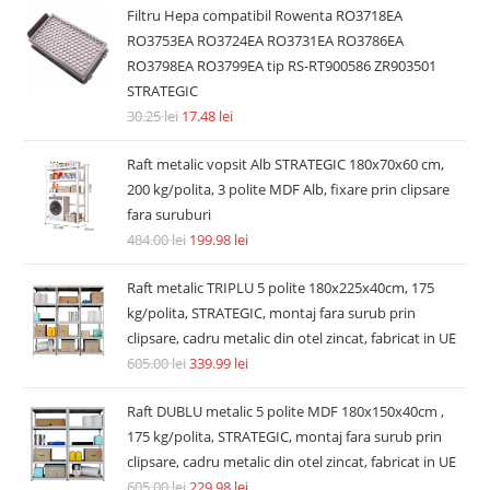
Filtru Hepa compatibil Rowenta RO3718EA
RO3753EA RO3724EA RO3731EA RO3786EA
RO3798EA RO3799EA tip RS-RT900586 ZR903501
STRATEGIC
30.25
lei
17.48
lei
Raft metalic vopsit Alb STRATEGIC 180x70x60 cm,
200 kg/polita, 3 polite MDF Alb, fixare prin clipsare
fara suruburi
484.00
lei
199.98
lei
Raft metalic TRIPLU 5 polite 180x225x40cm, 175
kg/polita, STRATEGIC, montaj fara surub prin
clipsare, cadru metalic din otel zincat, fabricat in UE
605.00
lei
339.99
lei
Raft DUBLU metalic 5 polite MDF 180x150x40cm ,
175 kg/polita, STRATEGIC, montaj fara surub prin
clipsare, cadru metalic din otel zincat, fabricat in UE
605.00
lei
229.98
lei