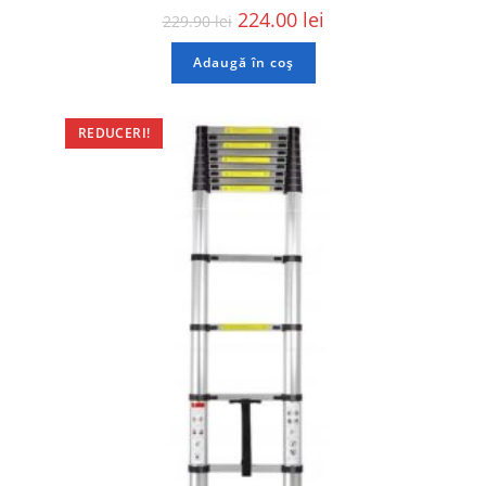
224.00
lei
229.90
lei
Adaugă în coș
REDUCERI!