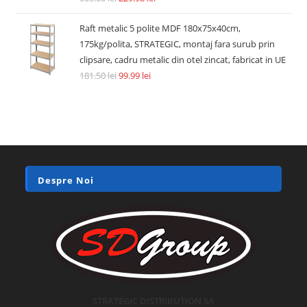
Raft metalic 5 polite MDF 180x75x40cm,
175kg/polita, STRATEGIC, montaj fara surub prin
clipsare, cadru metalic din otel zincat, fabricat in UE
181.50
lei
99.99
lei
Despre Noi
STRATEGIC DISTRIBUTION SA