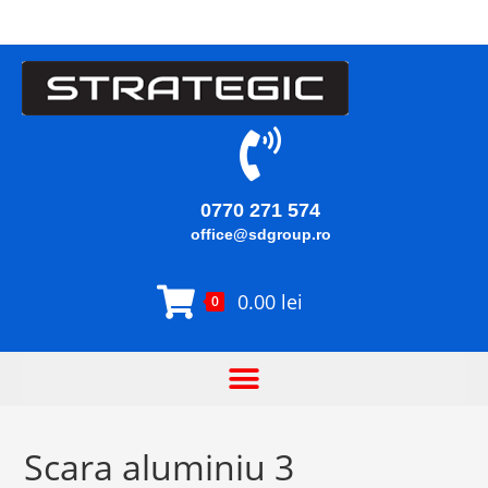
0770 271 574
office@sdgroup.ro
0.00
lei
0
Scara aluminiu 3