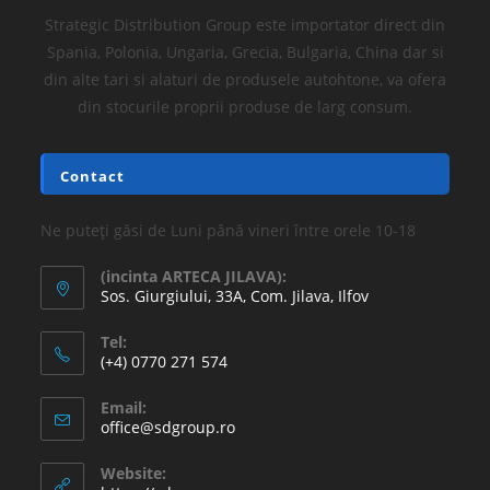
Strategic Distribution Group este importator direct din
Spania, Polonia, Ungaria, Grecia, Bulgaria, China dar si
din alte tari si alaturi de produsele autohtone, va ofera
din stocurile proprii produse de larg consum.
Contact
Ne puteți găsi de Luni până vineri între orele 10-18
(incinta ARTECA JILAVA):
Sos. Giurgiului, 33A, Com. Jilava, Ilfov
Tel:
(+4) 0770 271 574
Email:
office@sdgroup.ro
Website: