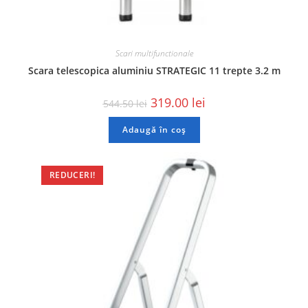
Scari multifunctionale
Scara telescopica aluminiu STRATEGIC 11 trepte 3.2 m
319.00
lei
544.50
lei
Adaugă în coș
REDUCERI!