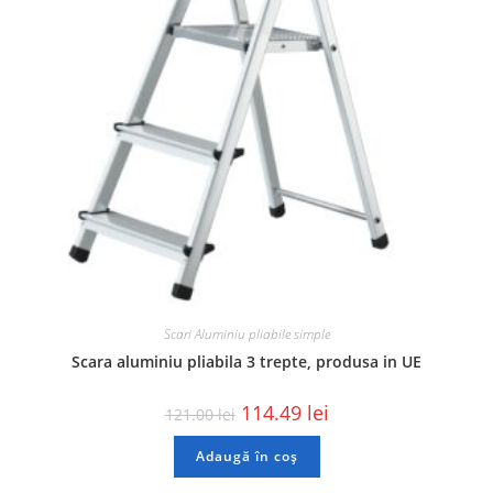
Scari Aluminiu pliabile simple
Scara aluminiu pliabila 3 trepte, produsa in UE
114.49
lei
121.00
lei
Adaugă în coș