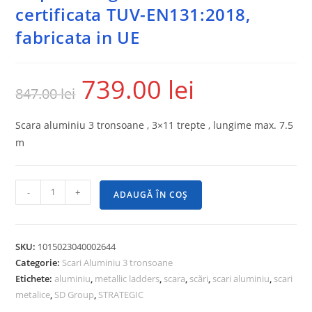
certificata TUV-EN131:2018,
fabricata in UE
739.00
lei
847.00
lei
Scara aluminiu 3 tronsoane , 3×11 trepte , lungime max. 7.5
m
-
+
ADAUGĂ ÎN COȘ
SKU:
1015023040002644
Categorie:
Scari Aluminiu 3 tronsoane
Etichete:
aluminiu
,
metallic ladders
,
scara
,
scări
,
scari aluminiu
,
scari
metalice
,
SD Group
,
STRATEGIC