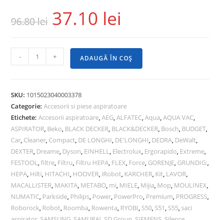
37.10
lei
96.80
lei
-
+
ADAUGĂ ÎN COȘ
SKU:
1015023040003378
Categorie:
Accesorii si piese aspiratoare
Etichete:
Accesorii aspiratoare
,
AEG
,
ALFATEC
,
Aqua
,
AQUA VAC
,
ASPIRATOR
,
Beko
,
BLACK DECKER
,
BLACK&DECKER
,
Bosch
,
BUDGET
,
Car
,
Cleaner
,
Compact
,
DE LONGHI
,
DE'LONGHI
,
DEDRA
,
DeWalt
,
DEXTER
,
Dreame
,
Dyson
,
EINHELL
,
Electrolux
,
Ergorapido
,
Extreme
,
FESTOOL
,
filtre
,
Filtru
,
Filtru HEPA
,
FLEX
,
Force
,
GORENJE
,
GRUNDIG:
,
HEPA
,
Hilti
,
HITACHI
,
HOOVER
,
iRobot
,
KARCHER
,
Kit
,
LAVOR
,
MACALLISTER
,
MAKITA
,
METABO
,
mi
,
MIELE
,
Mijia
,
Mop
,
MOULINEX
,
NUMATIC
,
Parkside
,
Philips
,
Power
,
PowerPro
,
Premium
,
PROGRESS
,
Roborock
,
Robot
,
Roomba
,
Rowenta
,
RYOBI
,
S50
,
S51
,
S55
,
saci
aspirator
,
SAMSUNG
,
SAMURAI
,
SD Group
,
SIEMENS
,
Silence
,