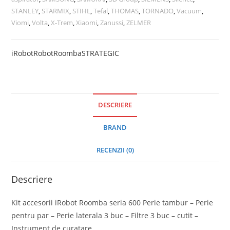
STANLEY
,
STARMIX
,
STIHL
,
Tefal
,
THOMAS
,
TORNADO
,
Vacuum
,
Viomi
,
Volta
,
X-Trem
,
Xiaomi
,
Zanussi
,
ZELMER
iRobot
Robot
Roomba
STRATEGIC
DESCRIERE
BRAND
RECENZII (0)
Descriere
Kit accesorii iRobot Roomba seria 600 Perie tambur – Perie
pentru par – Perie laterala 3 buc – Filtre 3 buc – cutit –
Instrument de curatare