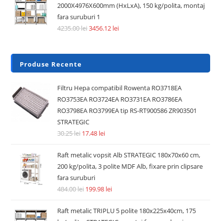
2000X4976X600mm (HxLxA), 150 kg/polita, montaj
fara suruburi 1
4235.00
lei
3456.12
lei
Produse Recente
Filtru Hepa compatibil Rowenta RO3718EA
RO3753EA RO3724EA RO3731EA RO3786EA
RO3798EA RO3799EA tip RS-RT900586 ZR903501
STRATEGIC
30.25
lei
17.48
lei
Raft metalic vopsit Alb STRATEGIC 180x70x60 cm,
200 kg/polita, 3 polite MDF Alb, fixare prin clipsare
fara suruburi
484.00
lei
199.98
lei
Raft metalic TRIPLU 5 polite 180x225x40cm, 175