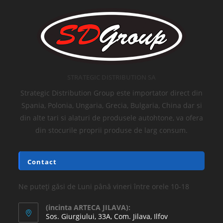
STRATEGIC DISTRIBUTION SA
Strategic Distribution Group este importator direct din
Spania, Polonia, Ungaria, Grecia, Bulgaria, China dar si
din alte tari si alaturi de produsele autohtone, va ofera
din stocurile proprii produse de larg consum.
Contact
Ne puteți găsi de Luni până vineri între orele 10-18
(incinta ARTECA JILAVA):
Sos. Giurgiului, 33A, Com. Jilava, Ilfov