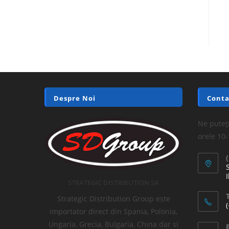
Despre Noi
Conta
Ne puteți
orele 10
I
STRATEGIC DISTRIBUTION SA
T
Strategic Distribution Group este
importator direct din Spania, Polonia,
Ungaria, Grecia, Bulgaria, China dar si