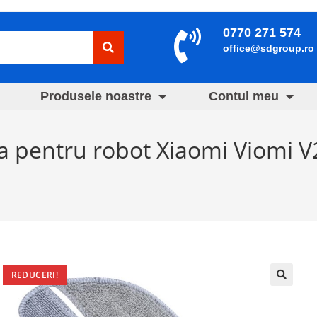
0770 271 574
office@sdgroup.ro
Produsele noastre
Contul meu
a pentru robot Xiaomi Viomi V2
REDUCERI!
🔍