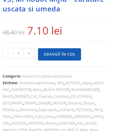
uscata si umeda
7.10
lei
48.40
lei
-
+
ADAUGĂ ÎN COȘ
Categorie:
Accesorii si piese aspiratoare
Etichete:
Accesorii aspiratoare
,
AEG
,
ALFATEC
,
Aqua
,
AQUA
VAC
,
ASPIRATOR
,
Beko
,
BLACK DECKER
,
BLACK&DECKER
,
Bosch
,
BUDGET
,
Car
,
Cleaner
,
Compact
,
DE LONGHI
,
DE'LONGHI
,
DEDRA
,
DeWalt
,
DEXTER
,
Dreame
,
Dyson
,
EINHELL
,
Electrolux
,
Ergorapido
,
Extreme
,
FESTOOL
,
filtre
,
Filtru
,
Filtru HEPA
,
FLEX
,
Force
,
GORENJE
,
GRUNDIG:
,
HEPA
,
Hilti
,
HITACHI
,
HOOVER
,
iRobot
,
KARCHER
,
Kit
,
LAVOR
,
MACALLISTER
,
MAKITA
,
METABO
,
mi
,
MIELE
,
Mijia
,
Mop
,