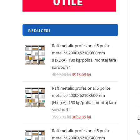
REDUCERI
Raft metalic profesional 5 polite
metalice 2000X5210X600mm
(HxLxA), 180 kg/polita, montaj fara
suruburi 1
4840.00
lei
3913.68
lei
Raft metalic profesional 5 polite
metalice 2000X6210X600mm
(HxLxA), 150 kg/polita, montaj fara
suruburi 1
D
3993.00
lei
3862.85
lei
Raft metalic profesional 5 polite
L
metalice 2000X6210X400mm