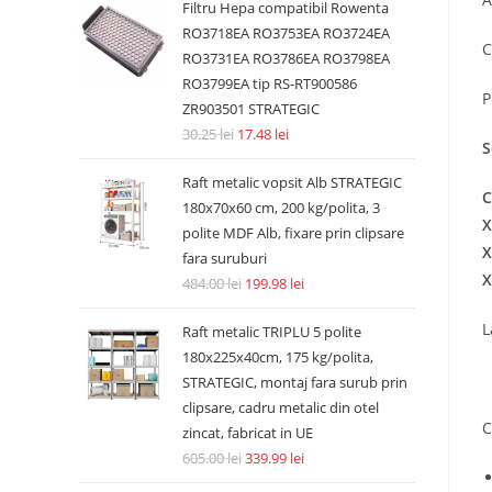
Filtru Hepa compatibil Rowenta
RO3718EA RO3753EA RO3724EA
C
RO3731EA RO3786EA RO3798EA
RO3799EA tip RS-RT900586
P
ZR903501 STRATEGIC
30.25
lei
17.48
lei
S
Raft metalic vopsit Alb STRATEGIC
C
180x70x60 cm, 200 kg/polita, 3
X
polite MDF Alb, fixare prin clipsare
X
fara suruburi
X
484.00
lei
199.98
lei
L
Raft metalic TRIPLU 5 polite
180x225x40cm, 175 kg/polita,
STRATEGIC, montaj fara surub prin
clipsare, cadru metalic din otel
C
zincat, fabricat in UE
605.00
lei
339.99
lei