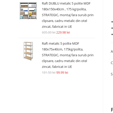
Raft DUBLU metalic 5 polite MDF
180x150x40cm , 175 kg/polita,
STRATEGIC, montaj fara surub prin
clipsare, cadru metalic din otel
zincat, fabricat in UE
605.00
lei
229.98
lei
Raft metalic 5 polite MDF
180x75x40cm, 175kg/polita,
A
STRATEGIC, montaj fara surub prin
clipsare, cadru metalic din otel
C
zincat, fabricat in UE
181.50
lei
99.99
lei
S