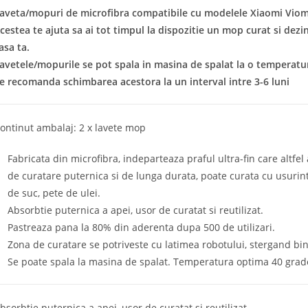
aveta/mopuri de microfibra compatibile cu modelele Xiaomi Viom
cestea te ajuta sa ai tot timpul la dispozitie un mop curat si dez
asa ta.
avetele/mopurile se pot spala in masina de spalat la o temperatu
e recomanda schimbarea acestora la un interval intre 3-6 luni
ontinut ambalaj: 2 x lavete mop
Fabricata din microfibra, indeparteaza praful ultra-fin care altfel
de curatare puternica si de lunga durata, poate curata cu usurin
de suc, pete de ulei.
Absorbtie puternica a apei, usor de curatat si reutilizat.
Pastreaza pana la 80% din aderenta dupa 500 de utilizari.
Zona de curatare se potriveste cu latimea robotului, stergand bi
Se poate spala la masina de spalat. Temperatura optima 40 grad
bsorbtie puternica a apei, usor de curatat si reutilizat.