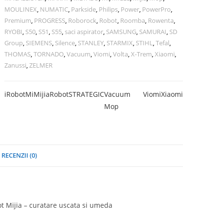
MOULINEX
,
NUMATIC
,
Parkside
,
Philips
,
Power
,
PowerPro
,
Premium
,
PROGRESS
,
Roborock
,
Robot
,
Roomba
,
Rowenta
,
RYOBI
,
S50
,
S51
,
S55
,
saci aspirator
,
SAMSUNG
,
SAMURAI
,
SD
Group
,
SIEMENS
,
Silence
,
STANLEY
,
STARMIX
,
STIHL
,
Tefal
,
THOMAS
,
TORNADO
,
Vacuum
,
Viomi
,
Volta
,
X-Trem
,
Xiaomi
,
Zanussi
,
ZELMER
iRobot
Mi
Mijia
Robot
STRATEGIC
Vacuum
Viomi
Xiaomi
Mop
RECENZII (0)
ot Mijia – curatare uscata si umeda