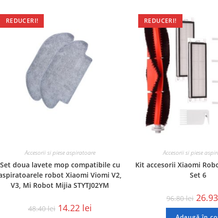
REDUCERI!
REDUCERI!
Accesorii si piese aspiratoare
Accesorii si piese aspi
Set doua lavete mop compatibile cu
Kit accesorii Xiaomi Rob
aspiratoarele robot Xiaomi Viomi V2,
Set 6
V3, Mi Robot Mijia STYTJ02YM
26.9
96.80
lei
14.22
lei
48.40
lei
Adaugă în co