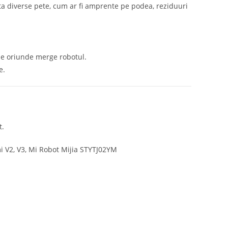
ta diverse pete, cum ar fi amprente pe podea, reziduuri
ne oriunde merge robotul.
e.
t.
i V2, V3, Mi Robot Mijia STYTJ02YM