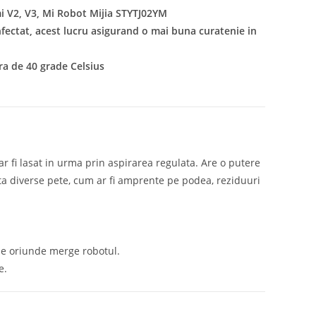
i V2, V3, Mi Robot Mijia STYTJ02YM
infectat, acest lucru asigurand o mai buna curatenie in
ra de 40 grade Celsius
 ar fi lasat in urma prin aspirarea regulata. Are o putere
ta diverse pete, cum ar fi amprente pe podea, reziduuri
ne oriunde merge robotul.
e.