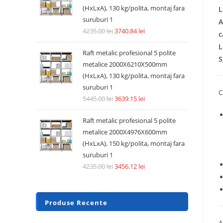
(HxLxA), 130 kg/polita, montaj fara
L
suruburi 1
A
4235.00
lei
3740.84
lei
c
L
Raft metalic profesional 5 polite
S
metalice 2000X6210X500mm
(HxLxA), 130 kg/polita, montaj fara
suruburi 1
C
5445.00
lei
3639.15
lei
Raft metalic profesional 5 polite
metalice 2000X4976X600mm
(HxLxA), 150 kg/polita, montaj fara
suruburi 1
4235.00
lei
3456.12
lei
Produse Recente
A