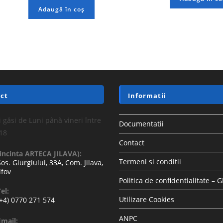
Adaugă în coș
ct
Informatii
 găsi de Luni până vineri între
Documentatii
-18
Contact
(incinta ARTECA JILAVA):
Termeni si conditii
Sos. Giurgiului, 33A, Com. Jilava,
lfov
Politica de confidentialitate – 
el:
Utilizare Cookies
(+4) 0770 271 574
ANPC
Email: