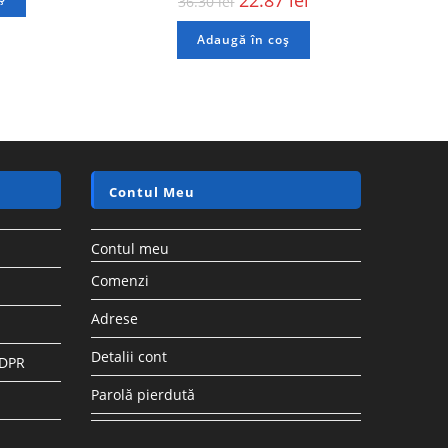
36.30
lei
Adaugă în coș
Contul Meu
Contul meu
Comenzi
Adrese
Detalii cont
GDPR
Parolă pierdută