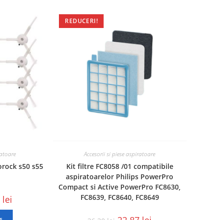
REDUCERI!
ratoare
Accesorii si piese aspiratoare
orock s50 s55
Kit filtre FC8058 /01 compatibile
aspiratoarelor Philips PowerPro
Compact si Active PowerPro FC8630,
FC8639, FC8640, FC8649
3
lei
22.87
lei
ș