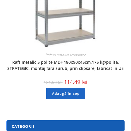
Rafturi metalice economice
Raft metalic 5 polite MDF 180x90x45cm,175 kg/polita,
STRATEGIC, montaj fara surub, prin clipsare, fabricat in UE
114.49
lei
181.50
lei
Adaugă în coș
CATEGORII