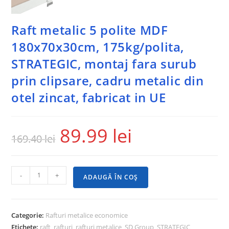
Raft metalic 5 polite MDF
180x70x30cm, 175kg/polita,
STRATEGIC, montaj fara surub
prin clipsare, cadru metalic din
otel zincat, fabricat in UE
89.99
lei
169.40
lei
-
+
ADAUGĂ ÎN COȘ
Categorie:
Rafturi metalice economice
Etichete:
raft
,
rafturi
,
rafturi metalice
,
SD Group
,
STRATEGIC