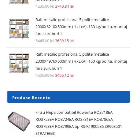
4235.00
lei
3740.84
lei
Raft metalic profesional 5 polite metalice
2000X6210X500mm (HxLxA), 130 kg/polita, montaj
fara suruburi 1
5445.00
lei
3639.15
lei
Raft metalic profesional 5 polite metalice
2000X4976X600mm (HxLxA), 150 kg/polita, montaj
fara suruburi 1
4235.00
lei
3456.12
lei
Produse Recente
Filtru Hepa compatibil Rowenta RO3718EA
RO3753EA RO3724EA RO3731EA RO3786EA
RO3798EA RO3799EA tip RS-RT900586 ZR903501
STRATEGIC