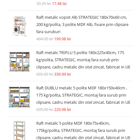
30.25
lei
17.48
lei
Raft metalic vopsit Alb STRATEGIC 180x70x60 cm,
200 kg/polita, 3 polite MDF Alb, fixare prin clipsare
fara suruburi
484.00
lei
199.98
lei
Raft metalic TRIPLU 5 polite 180x225x40cm, 175
kg/polita, STRATEGIC, montaj fara surub prin
clipsare, cadru metalic din otel zincat, fabricat in UE
605.00
lei
339.99
lei
Raft DUBLU metalic 5 polite MDF 180x150x40cm ,
175 kg/polita, STRATEGIC, montaj fara surub prin
clipsare, cadru metalic din otel zincat, fabricat in UE
605.00
lei
229.98
lei
Raft metalic 5 polite MDF 180x75x40cm,
175kg/polita, STRATEGIC, montaj fara surub prin
clipsare, cadru metalic din otel zincat, fabricat in UE