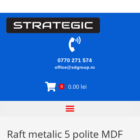
0770 271 574
office@sdgroup.ro
0.00
lei
0
Raft metalic 5 polite MDF