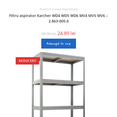
Accesorii si piese aspiratoare
Filtru aspirator Karcher WD4 WD5 WD6 MV4 MV5 MV6 –
2.863-005.0
24.89
lei
36.30
lei
Adaugă în coș
REDUCERI!