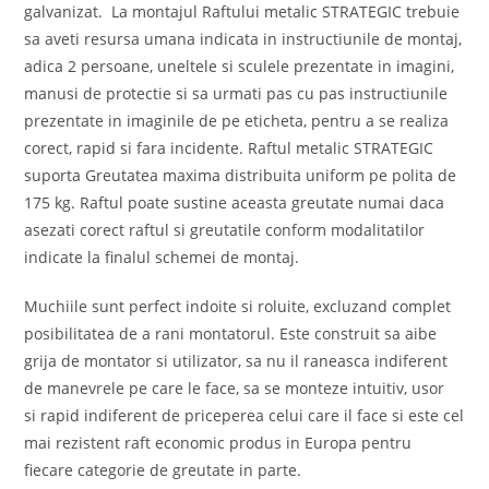
galvanizat. La montajul Raftului metalic STRATEGIC trebuie
sa aveti resursa umana indicata in instructiunile de montaj,
adica 2 persoane, uneltele si sculele prezentate in imagini,
manusi de protectie si sa urmati pas cu pas instructiunile
prezentate in imaginile de pe eticheta, pentru a se realiza
corect, rapid si fara incidente. Raftul metalic STRATEGIC
suporta Greutatea maxima distribuita uniform pe polita de
175 kg. Raftul poate sustine aceasta greutate numai daca
asezati corect raftul si greutatile conform modalitatilor
indicate la finalul schemei de montaj.
Muchiile sunt perfect indoite si roluite, excluzand complet
posibilitatea de a rani montatorul. Este construit sa aibe
grija de montator si utilizator, sa nu il raneasca indiferent
de manevrele pe care le face, sa se monteze intuitiv, usor
si rapid indiferent de priceperea celui care il face si este cel
mai rezistent raft economic produs in Europa pentru
fiecare categorie de greutate in parte.