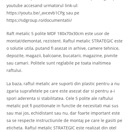
youtube accesand urmatorul link-ul:
https://youtu.be/_avcevb1CPg sau pe
https://sdgroup.ro/documentatii/
Raft metalic 5 polite MDF 180x70x30cm este usor de
montat/demontat, rezistent. Raftul metalic STRATEGIC este
o solutie utila, putand fi asezat in arhive, camere tehnice,
depozite, magazii, balcoane, bucatarii, magazine, pivnite
sau camari. Politele sunt reglabile pe toata inaltimea
raftului.
La baza, raftul metalic are suporti din plastic pentru a nu
zgaria suprafetele pe care este asezat dar si pentru a-i
spori aderenta si stabilitatea. Cele 5 polite ale raftului
metalic pot fi pozitionate in functie de necesitati mai sus
sau mai jos, echidistant sau nu, dar foarte important este
sa se respecte instructiunile de montaj pe care le gasiti pe
eticheta. Raftul metalic STRATEGIC este realizat din otel