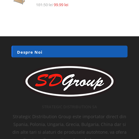
181.50
lei
99.99
lei
Despre Noi
STRATEGIC DISTRIBUTION SA
Strategic Distribution Group este importator direct din
Spania, Polonia, Ungaria, Grecia, Bulgaria, China dar si
din alte tari si alaturi de produsele autohtone, va ofera