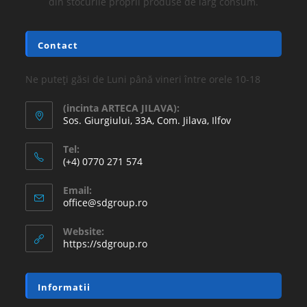
din stocurile proprii produse de larg consum.
Contact
Ne puteți găsi de Luni până vineri între orele 10-18
(incinta ARTECA JILAVA):
Sos. Giurgiului, 33A, Com. Jilava, Ilfov
Tel:
(+4) 0770 271 574
Email:
office@sdgroup.ro
Website:
https://sdgroup.ro
Informatii