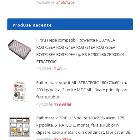
4235.00
lei
3456.12
lei
Produse Recente
Filtru Hepa compatibil Rowenta RO3718EA
RO3753EA RO3724EA RO3731EA RO3786EA
RO3798EA RO3799EA tip RS-RT900586 ZR903501
STRATEGIC
30.25
lei
17.48
lei
Raft metalic vopsit Alb STRATEGIC 180x70x60 cm,
200 kg/polita, 3 polite MDF Alb, fixare prin clipsare
fara suruburi
484.00
lei
199.98
lei
Raft metalic TRIPLU 5 polite 180x225x40cm, 175
kg/polita, STRATEGIC, montaj fara surub prin
clipsare, cadru metalic din otel zincat, fabricat in UE
605.00
lei
339.99
lei