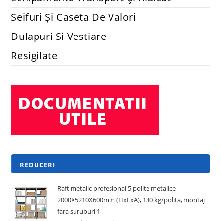
Seifuri Și Caseta De Valori
Dulapuri Si Vestiare
Resigilate
REDUCERI
Raft metalic profesional 5 polite metalice
2000X5210X600mm (HxLxA), 180 kg/polita, montaj
fara suruburi 1