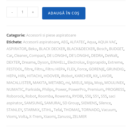
-
+
ADAUGĂ ÎN COȘ
Categorie:
Accesorii si piese aspiratoare
Etichete:
Accesorii aspiratoare
,
AEG
,
ALFATEC
,
Aqua
,
AQUA VAC
,
ASPIRATOR
,
Beko
,
BLACK DECKER
,
BLACK&DECKER
,
Bosch
,
BUDGET
,
Car
,
Cleaner
,
Compact
,
DE LONGHI
,
DE'LONGHI
,
DEDRA
,
DeWalt
,
DEXTER
,
Dreame
,
Dyson
,
EINHELL
,
Electrolux
,
Ergorapido
,
Extreme
,
FESTOOL
,
filtre
,
Filtru
,
Filtru HEPA
,
FLEX
,
Force
,
GORENJE
,
GRUNDIG:
,
HEPA
,
Hilti
,
HITACHI
,
HOOVER
,
iRobot
,
KARCHER
,
Kit
,
LAVOR
,
MACALLISTER
,
MAKITA
,
METABO
,
mi
,
MIELE
,
Mijia
,
Mop
,
MOULINEX
,
NUMATIC
,
Parkside
,
Philips
,
Power
,
PowerPro
,
Premium
,
PROGRESS
,
Roborock
,
Robot
,
Roomba
,
Rowenta
,
RYOBI
,
S50
,
S51
,
S55
,
saci
aspirator
,
SAMSUNG
,
SAMURAI
,
SD Group
,
SIEMENS
,
Silence
,
STANLEY
,
STARMIX
,
STIHL
,
Tefal
,
THOMAS
,
TORNADO
,
Vacuum
,
Viomi
,
Volta
,
X-Trem
,
Xiaomi
,
Zanussi
,
ZELMER