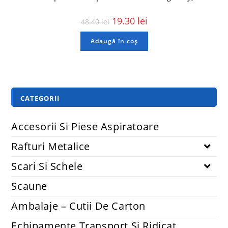
19.30
lei
48.40
lei
Adaugă în coș
CATEGORII
Accesorii Si Piese Aspiratoare
Rafturi Metalice
Scari Si Schele
Scaune
Ambalaje – Cutii De Carton
Echipamente Transport Și Ridicat