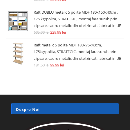
Raft DUBLU metalic 5 polite MDF 180x150x40cm ,
175 kg/polita, STRATEGIC, montaj fara surub prin
clipsare, cadru metalic din otel zincat, fabricat in UE
605.00
lei
229.98
lei
Raft metalic 5 polite MDF 180x75x40cm,
175kg/polita, STRATEGIC, montaj fara surub prin
clipsare, cadru metalic din otel zincat, fabricat in UE
181.50
lei
99.99
lei
Despre Noi