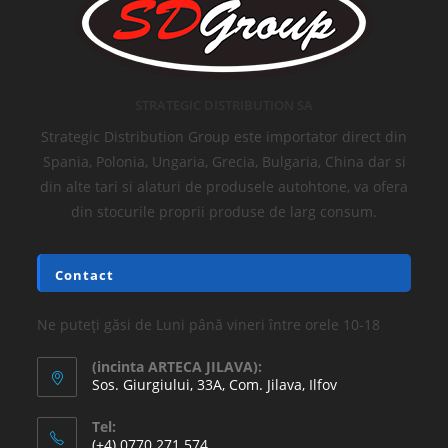
STRATEGIC DISTRIBUTION SA
Strategic Distribution Group este importator direct din
Spania, Polonia, Ungaria, Grecia, Bulgaria, China dar si
din alte tari si alaturi de produsele autohtone, va ofera
din stocurile proprii produse de larg consum.
Contact
Ne puteți găsi de Luni până vineri între orele 10-18
(incinta ARTECA JILAVA):
Sos. Giurgiului, 33A, Com. Jilava, Ilfov
Tel:
(+4) 0770 271 574