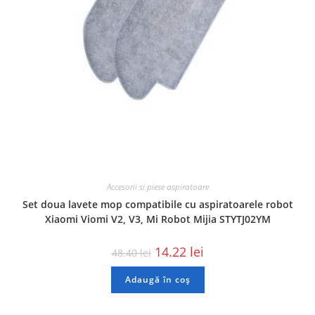
Accesorii si piese aspiratoare
Set doua lavete mop compatibile cu aspiratoarele robot
Xiaomi Viomi V2, V3, Mi Robot Mijia STYTJ02YM
14.22
lei
48.40
lei
Adaugă în coș