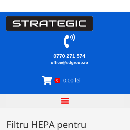
0770 271 574
office@sdgroup.ro
0.00
lei
0
Filtru HEPA pentru