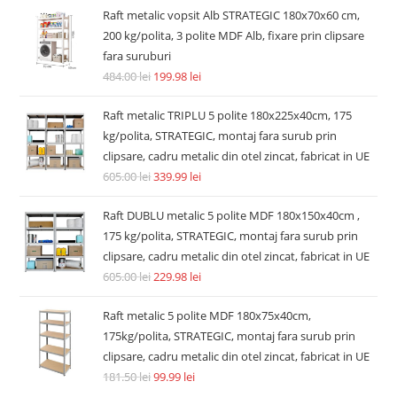
Raft metalic vopsit Alb STRATEGIC 180x70x60 cm,
200 kg/polita, 3 polite MDF Alb, fixare prin clipsare
fara suruburi
484.00
lei
199.98
lei
Raft metalic TRIPLU 5 polite 180x225x40cm, 175
kg/polita, STRATEGIC, montaj fara surub prin
clipsare, cadru metalic din otel zincat, fabricat in UE
605.00
lei
339.99
lei
Raft DUBLU metalic 5 polite MDF 180x150x40cm ,
175 kg/polita, STRATEGIC, montaj fara surub prin
clipsare, cadru metalic din otel zincat, fabricat in UE
605.00
lei
229.98
lei
Raft metalic 5 polite MDF 180x75x40cm,
175kg/polita, STRATEGIC, montaj fara surub prin
clipsare, cadru metalic din otel zincat, fabricat in UE
181.50
lei
99.99
lei