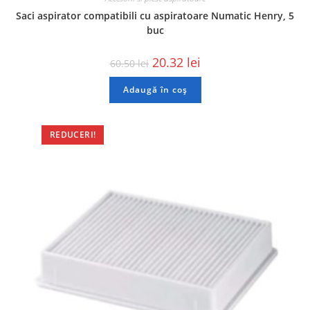
Saci aspirator compatibili cu aspiratoare Numatic Henry, 5
buc
20.32
lei
60.50
lei
Adaugă în coș
REDUCERI!