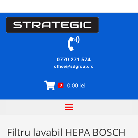
0770 271 574
office@sdgroup.ro
0.00
lei
0
Filtru lavabil HEPA BOSCH