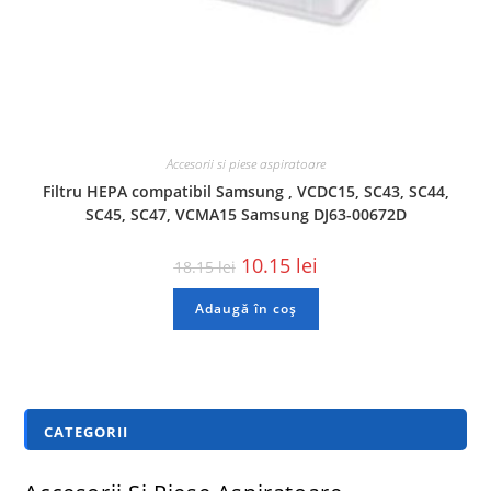
Accesorii si piese aspiratoare
Filtru HEPA compatibil Samsung , VCDC15, SC43, SC44,
SC45, SC47, VCMA15 Samsung DJ63-00672D
10.15
lei
18.15
lei
Adaugă în coș
CATEGORII