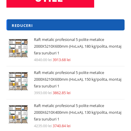
REDUCERI
Raft metalic profesional 5 polite metalice
2000X5210X600mm (HxLxA), 180 kg/polita, montaj
fara suruburi 1
4840.00
lei
3913.68
lei
Raft metalic profesional 5 polite metalice
2000X6210X600mm (HxLxA), 150 kg/polita, montaj
fara suruburi 1
3993.00
lei
3862.85
lei
Raft metalic profesional 5 polite metalice
2000X6210X400mm (HxLxA), 130 kg/polita, montaj
fara suruburi 1
4235.00
lei
3740.84
lei