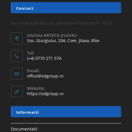
Contact
Ne puteți găsi de Luni până vineri între orele 10-18
(incinta ARTECA JILAVA):
Sos. Giurgiului, 33A, Com. Jilava, Ilfov
Tel:
(+4) 0770 271 574
Email:
office@sdgroup.ro
Website:
https://sdgroup.ro
Informatii
Documentatii