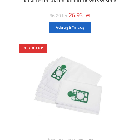
Kit accesorii Xiaomi Roborock s50 s55 Set 6
26.93
lei
96.80
lei
Adaugă în coș
REDUCERI!
Accesorii si piese aspiratoare