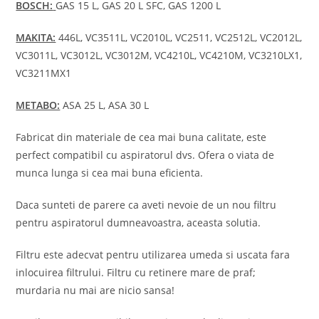
BOSCH:
GAS 15 L, GAS 20 L SFC, GAS 1200 L
MAKITA:
446L, VC3511L, VC2010L, VC2511, VC2512L, VC2012L,
VC3011L, VC3012L, VC3012M, VC4210L, VC4210M, VC3210LX1,
VC3211MX1
METABO:
ASA 25 L, ASA 30 L
Fabricat din materiale de cea mai buna calitate, este
perfect compatibil cu aspiratorul dvs. Ofera o viata de
munca lunga si cea mai buna eficienta.
Daca sunteti de parere ca aveti nevoie de un nou filtru
pentru aspiratorul dumneavoastra, aceasta solutia.
Filtru este adecvat pentru utilizarea umeda si uscata fara
inlocuirea filtrului. Filtru cu retinere mare de praf;
murdaria nu mai are nicio sansa!