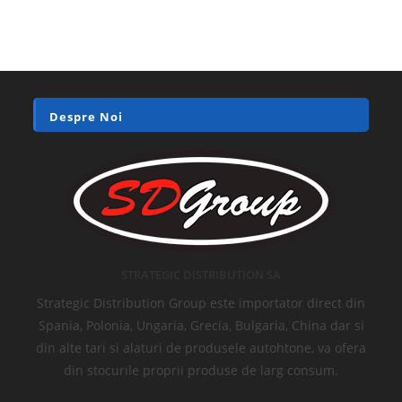
Despre Noi
STRATEGIC DISTRIBUTION SA
Strategic Distribution Group este importator direct din
Spania, Polonia, Ungaria, Grecia, Bulgaria, China dar si
din alte tari si alaturi de produsele autohtone, va ofera
din stocurile proprii produse de larg consum.