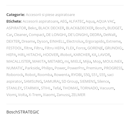
Categorie:
Accesorii si piese aspiratoare
Etichete:
Accesorii aspiratoare
,
AEG
,
ALFATEC
,
Aqua
,
AQUA VAC
,
ASPIRATOR
,
Beko
,
BLACK DECKER
,
BLACK&DECKER
,
Bosch
,
BUDGET
,
Car
,
Cleaner
,
Compact
,
DE LONGHI
,
DE'LONGHI
,
DEDRA
,
DeWalt
,
DEXTER
,
Dreame
,
Dyson
,
EINHELL
,
Electrolux
,
Ergorapido
,
Extreme
,
FESTOOL
,
filtre
,
Filtru
,
Filtru HEPA
,
FLEX
,
Force
,
GORENJE
,
GRUNDIG:
,
HEPA
,
Hilti
,
HITACHI
,
HOOVER
,
iRobot
,
KARCHER
,
Kit
,
LAVOR
,
MACALLISTER
,
MAKITA
,
METABO
,
mi
,
MIELE
,
Mijia
,
Mop
,
MOULINEX
,
NUMATIC
,
Parkside
,
Philips
,
Power
,
PowerPro
,
Premium
,
PROGRESS
,
Roborock
,
Robot
,
Roomba
,
Rowenta
,
RYOBI
,
S50
,
S51
,
S55
,
saci
aspirator
,
SAMSUNG
,
SAMURAI
,
SD Group
,
SIEMENS
,
Silence
,
STANLEY
,
STARMIX
,
STIHL
,
Tefal
,
THOMAS
,
TORNADO
,
Vacuum
,
Viomi
,
Volta
,
X-Trem
,
Xiaomi
,
Zanussi
,
ZELMER
Bosch
STRATEGIC