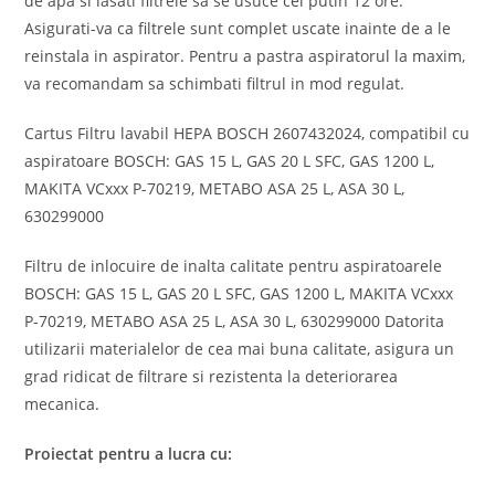
de apa si lasati filtrele sa se usuce cel putin 12 ore.
Asigurati-va ca filtrele sunt complet uscate inainte de a le
reinstala in aspirator. Pentru a pastra aspiratorul la maxim,
va recomandam sa schimbati filtrul in mod regulat.
Cartus Filtru lavabil HEPA BOSCH 2607432024, compatibil cu
aspiratoare BOSCH: GAS 15 L, GAS 20 L SFC, GAS 1200 L,
MAKITA VCxxx P-70219, METABO ASA 25 L, ASA 30 L,
630299000
Filtru de inlocuire de inalta calitate pentru aspiratoarele
BOSCH: GAS 15 L, GAS 20 L SFC, GAS 1200 L, MAKITA VCxxx
P-70219, METABO ASA 25 L, ASA 30 L, 630299000 Datorita
utilizarii materialelor de cea mai buna calitate, asigura un
grad ridicat de filtrare si rezistenta la deteriorarea
mecanica.
Proiectat pentru a lucra cu: