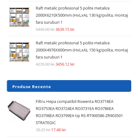
Raft metalic profesional 5 polite metalice
2000X6210X500mm (HxLxA), 130 kg/polita, montaj
fara suruburi 1
5445.00
lei
3639.15
lei
Raft metalic profesional 5 polite metalice
2000X4976X600mm (HxLxA), 150 kg/polita, montaj
fara suruburi 1
4235.00
lei
3456.12
lei
Produse Recente
Filtru Hepa compatibil Rowenta RO3718EA
RO3753EA RO3724EA RO3731EA RO3786EA
RO3798EA RO3799EA tip RS-RT900586 ZR903501
STRATEGIC
30.25
lei
17.48
lei