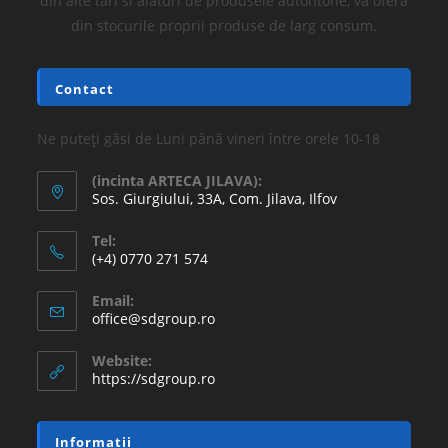
din alte tari si alaturi de produsele autohtone, va ofera
din stocurile proprii produse de larg consum.
Contact
Ne puteți găsi de Luni până vineri între orele 10-18
(incinta ARTECA JILAVA):
Sos. Giurgiului, 33A, Com. Jilava, Ilfov
Tel:
(+4) 0770 271 574
Email:
office@sdgroup.ro
Website:
https://sdgroup.ro
Informatii