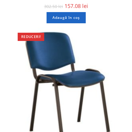
157.08
lei
302.50
lei
Adaugă în coș
REDUCERI!