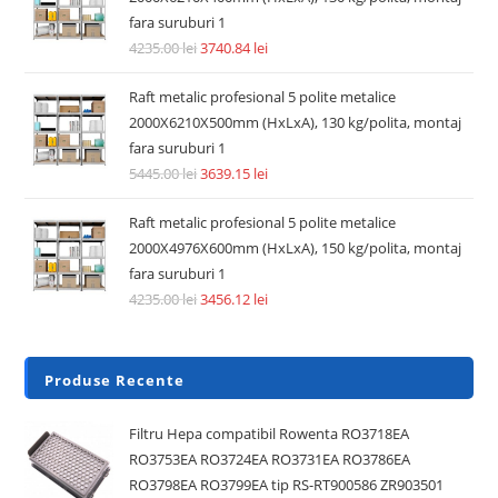
fara suruburi 1
4235.00
lei
3740.84
lei
Raft metalic profesional 5 polite metalice
2000X6210X500mm (HxLxA), 130 kg/polita, montaj
fara suruburi 1
5445.00
lei
3639.15
lei
Raft metalic profesional 5 polite metalice
2000X4976X600mm (HxLxA), 150 kg/polita, montaj
fara suruburi 1
4235.00
lei
3456.12
lei
Produse Recente
Filtru Hepa compatibil Rowenta RO3718EA
RO3753EA RO3724EA RO3731EA RO3786EA
RO3798EA RO3799EA tip RS-RT900586 ZR903501