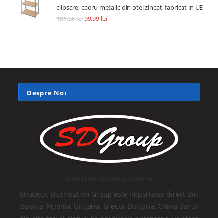
clipsare, cadru metalic din otel zincat, fabricat in UE
181.50
lei
99.99
lei
Despre Noi
STRATEGIC DISTRIBUTION SA
Strategic Distribution Group este importator direct din
Spania, Polonia, Ungaria, Grecia, Bulgaria, China dar si