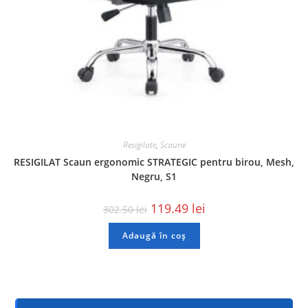
Resigilate
,
Scaune
RESIGILAT Scaun ergonomic STRATEGIC pentru birou, Mesh,
Negru, S1
119.49
lei
302.50
lei
Adaugă în coș