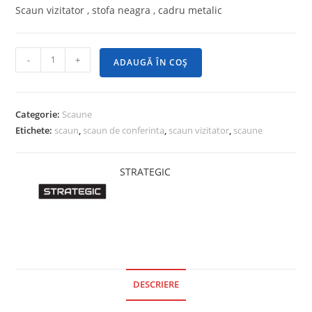
Scaun vizitator , stofa neagra , cadru metalic
-
+
ADAUGĂ ÎN COȘ
Categorie:
Scaune
Etichete:
scaun
,
scaun de conferinta
,
scaun vizitator
,
scaune
STRATEGIC
DESCRIERE