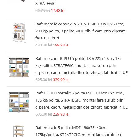
STRATEGIC
30.25
lei
17.48
lei
Raft metalic vopsit Alb STRATEGIC 180x70x60 cm,
200 kg/polita, 3 polite MDF Alb, fixare prin clipsare
fara suruburi
484.00
lei
199.98
lei
Raft metalic TRIPLU 5 polite 180x225x40cm, 175
kg/polita, STRATEGIC, montaj fara surub prin
clipsare, cadru metalic din otel zincat, fabricat in UE
605.00
lei
339.99
lei
Raft DUBLU metalic 5 polite MDF 180x150x40cm ,
175 kg/polita, STRATEGIC, montaj fara surub prin
clipsare, cadru metalic din otel zincat, fabricat in UE
605.00
lei
229.98
lei
Raft metalic 5 polite MDF 180x75x40cm,
175kg/polita, STRATEGIC, montaj fara surub prin