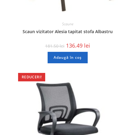
Scaune
Scaun vizitator Alesia tapitat stofa Albastru
136.49
lei
181.50
lei
Adaugă în coș
REDUCERI!