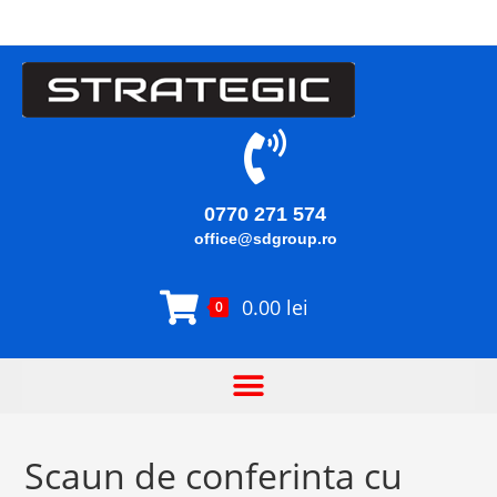
0770 271 574
office@sdgroup.ro
0.00
lei
0
Scaun de conferinta cu