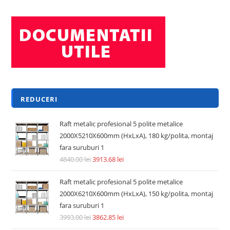
REDUCERI
Raft metalic profesional 5 polite metalice
2000X5210X600mm (HxLxA), 180 kg/polita, montaj
fara suruburi 1
4840.00
lei
3913.68
lei
Raft metalic profesional 5 polite metalice
2000X6210X600mm (HxLxA), 150 kg/polita, montaj
fara suruburi 1
3993.00
lei
3862.85
lei