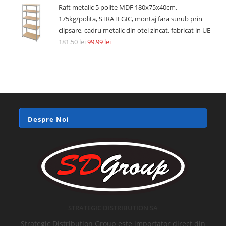
Raft metalic 5 polite MDF 180x75x40cm,
175kg/polita, STRATEGIC, montaj fara surub prin
clipsare, cadru metalic din otel zincat, fabricat in UE
181.50
lei
99.99
lei
Despre Noi
STRATEGIC DISTRIBUTION SA
Strategic Distribution Group este importator direct din