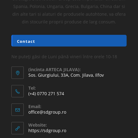
Spania, Polonia, Ungaria, Grecia, Bulgaria, China dar si
din alte tari si alaturi de produsele autohtone, va ofera
din stocurile proprii produse de larg consum.
Contact
Ne puteți găsi de Luni până vineri între orele 10-18
(incinta ARTECA JILAVA):
Sos. Giurgiului, 33A, Com. Jilava, Ilfov
Tel:
(+4) 0770 271 574
Email:
office@sdgroup.ro
Website:
https://sdgroup.ro