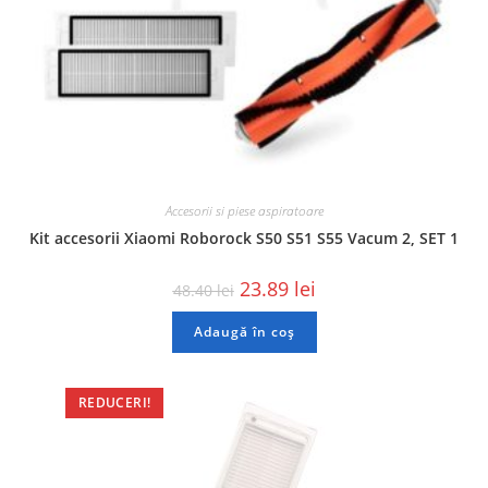
Accesorii si piese aspiratoare
Kit accesorii Xiaomi Roborock S50 S51 S55 Vacum 2, SET 1
23.89
lei
48.40
lei
Adaugă în coș
REDUCERI!