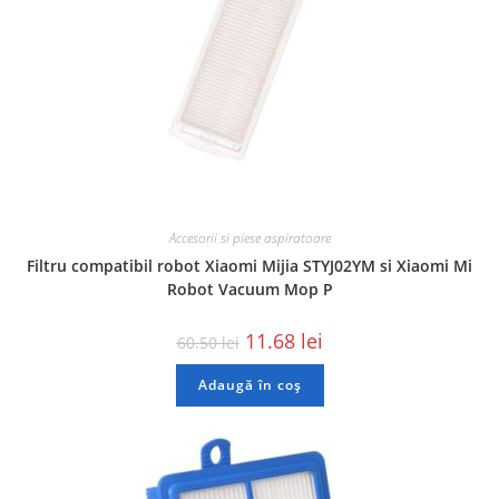
Accesorii si piese aspiratoare
Filtru compatibil robot Xiaomi Mijia STYJ02YM si Xiaomi Mi
Robot Vacuum Mop P
11.68
lei
60.50
lei
Adaugă în coș