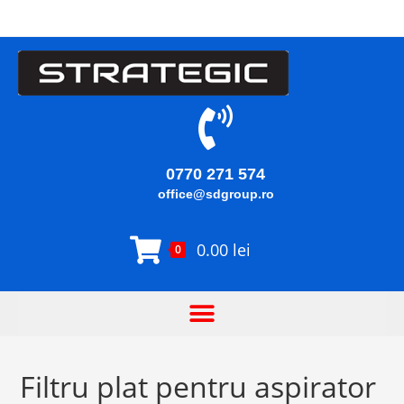
0770 271 574
office@sdgroup.ro
0.00
lei
0
Filtru plat pentru aspirator