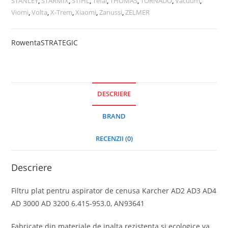
STANLEY
,
STARMIX
,
STIHL
,
Tefal
,
THOMAS
,
TORNADO
,
Vacuum
,
Viomi
,
Volta
,
X-Trem
,
Xiaomi
,
Zanussi
,
ZELMER
Rowenta
STRATEGIC
DESCRIERE
BRAND
RECENZII (0)
Descriere
Filtru plat pentru aspirator de cenusa Karcher AD2 AD3 AD4
AD 3000 AD 3200 6.415-953.0, AN93641
Fabricate din materiale de inalta rezistenta si ecologice va