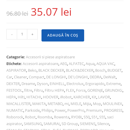
35.07
lei
96.80
lei
-
+
ADAUGĂ ÎN COȘ
Categorie:
Accesorii si piese aspiratoare
Etichete:
Accesorii aspiratoare
,
AEG
,
ALFATEC
,
Aqua
,
AQUA VAC
,
ASPIRATOR
,
Beko
,
BLACK DECKER
,
BLACK&DECKER
,
Bosch
,
BUDGET
,
Car
,
Cleaner
,
Compact
,
DE LONGHI
,
DE'LONGHI
,
DEDRA
,
DeWalt
,
DEXTER
,
Dreame
,
Dyson
,
EINHELL
,
Electrolux
,
Ergorapido
,
Extreme
,
FESTOOL
,
filtre
,
Filtru
,
Filtru HEPA
,
FLEX
,
Force
,
GORENJE
,
GRUNDIG:
,
HEPA
,
Hilti
,
HITACHI
,
HOOVER
,
iRobot
,
KARCHER
,
Kit
,
LAVOR
,
MACALLISTER
,
MAKITA
,
METABO
,
mi
,
MIELE
,
Mijia
,
Mop
,
MOULINEX
,
NUMATIC
,
Parkside
,
Philips
,
Power
,
PowerPro
,
Premium
,
PROGRESS
,
Roborock
,
Robot
,
Roomba
,
Rowenta
,
RYOBI
,
S50
,
S51
,
S55
,
saci
aspirator
,
SAMSUNG
,
SAMURAI
,
SD Group
,
SIEMENS
,
Silence
,