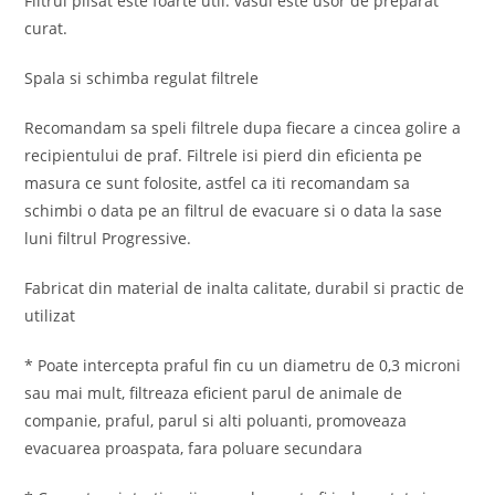
Filtrul plisat este foarte util. vasul este usor de preparat
curat.
Spala si schimba regulat filtrele
Recomandam sa speli filtrele dupa fiecare a cincea golire a
recipientului de praf. Filtrele isi pierd din eficienta pe
masura ce sunt folosite, astfel ca iti recomandam sa
schimbi o data pe an filtrul de evacuare si o data la sase
luni filtrul Progressive.
Fabricat din material de inalta calitate, durabil si practic de
utilizat
* Poate intercepta praful fin cu un diametru de 0,3 microni
sau mai mult, filtreaza eficient parul de animale de
companie, praful, parul si alti poluanti, promoveaza
evacuarea proaspata, fara poluare secundara