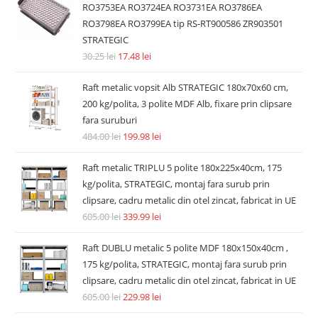
RO3753EA RO3724EA RO3731EA RO3786EA
RO3798EA RO3799EA tip RS-RT900586 ZR903501
STRATEGIC
30.25
lei
17.48
lei
Raft metalic vopsit Alb STRATEGIC 180x70x60 cm,
200 kg/polita, 3 polite MDF Alb, fixare prin clipsare
fara suruburi
484.00
lei
199.98
lei
Raft metalic TRIPLU 5 polite 180x225x40cm, 175
kg/polita, STRATEGIC, montaj fara surub prin
clipsare, cadru metalic din otel zincat, fabricat in UE
605.00
lei
339.99
lei
Raft DUBLU metalic 5 polite MDF 180x150x40cm ,
175 kg/polita, STRATEGIC, montaj fara surub prin
clipsare, cadru metalic din otel zincat, fabricat in UE
605.00
lei
229.98
lei