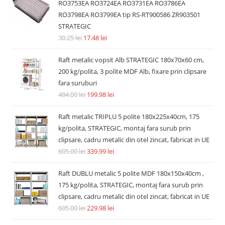
RO3753EA RO3724EA RO3731EA RO3786EA
RO3798EA RO3799EA tip RS-RT900586 ZR903501
STRATEGIC
30.25
lei
17.48
lei
Raft metalic vopsit Alb STRATEGIC 180x70x60 cm,
200 kg/polita, 3 polite MDF Alb, fixare prin clipsare
fara suruburi
484.00
lei
199.98
lei
Raft metalic TRIPLU 5 polite 180x225x40cm, 175
kg/polita, STRATEGIC, montaj fara surub prin
clipsare, cadru metalic din otel zincat, fabricat in UE
605.00
lei
339.99
lei
Raft DUBLU metalic 5 polite MDF 180x150x40cm ,
175 kg/polita, STRATEGIC, montaj fara surub prin
clipsare, cadru metalic din otel zincat, fabricat in UE
605.00
lei
229.98
lei