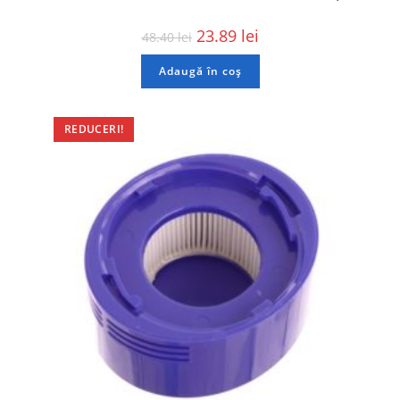
23.89
lei
48.40
lei
Adaugă în coș
REDUCERI!