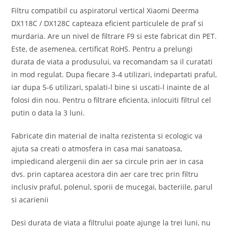
Filtru compatibil cu aspiratorul vertical Xiaomi Deerma
DX118C / DX128C capteaza eficient particulele de praf si
murdaria. Are un nivel de filtrare F9 si este fabricat din PET.
Este, de asemenea, certificat RoHS. Pentru a prelungi
durata de viata a produsului, va recomandam sa il curatati
in mod regulat. Dupa fiecare 3-4 utilizari, indepartati praful,
iar dupa 5-6 utilizari, spalati-l bine si uscati-l inainte de al
folosi din nou. Pentru o filtrare eficienta, inlocuiti filtrul cel
putin o data la 3 luni.
Fabricate din material de inalta rezistenta si ecologic va
ajuta sa creati o atmosfera in casa mai sanatoasa,
impiedicand alergenii din aer sa circule prin aer in casa
dvs. prin captarea acestora din aer care trec prin filtru
inclusiv praful, polenul, sporii de mucegai, bacteriile, parul
si acarienii
Desi durata de viata a filtrului poate ajunge la trei luni, nu