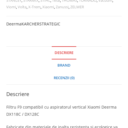
STANLEY
,
STARMIX
,
STIHL
,
Tefal
,
THOMAS
,
TORNADO
,
Vacuum
,
Viomi
,
Volta
,
X-Trem
,
Xiaomi
,
Zanussi
,
ZELMER
Deerma
KARCHER
STRATEGIC
DESCRIERE
BRAND
RECENZII (0)
Descriere
Filtru F9 compatibil cu aspiratorul vertical Xiaomi Deerma
DX118C / DX128C
Fabricate din materiale de inalta rezistenta si ecologice va