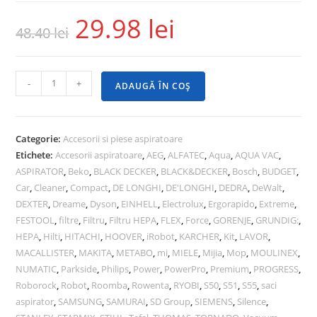
29.98
lei
48.40
lei
-
+
ADAUGĂ ÎN COȘ
Categorie:
Accesorii si piese aspiratoare
Etichete:
Accesorii aspiratoare
,
AEG
,
ALFATEC
,
Aqua
,
AQUA VAC
,
ASPIRATOR
,
Beko
,
BLACK DECKER
,
BLACK&DECKER
,
Bosch
,
BUDGET
,
Car
,
Cleaner
,
Compact
,
DE LONGHI
,
DE'LONGHI
,
DEDRA
,
DeWalt
,
DEXTER
,
Dreame
,
Dyson
,
EINHELL
,
Electrolux
,
Ergorapido
,
Extreme
,
FESTOOL
,
filtre
,
Filtru
,
Filtru HEPA
,
FLEX
,
Force
,
GORENJE
,
GRUNDIG:
,
HEPA
,
Hilti
,
HITACHI
,
HOOVER
,
iRobot
,
KARCHER
,
Kit
,
LAVOR
,
MACALLISTER
,
MAKITA
,
METABO
,
mi
,
MIELE
,
Mijia
,
Mop
,
MOULINEX
,
NUMATIC
,
Parkside
,
Philips
,
Power
,
PowerPro
,
Premium
,
PROGRESS
,
Roborock
,
Robot
,
Roomba
,
Rowenta
,
RYOBI
,
S50
,
S51
,
S55
,
saci
aspirator
,
SAMSUNG
,
SAMURAI
,
SD Group
,
SIEMENS
,
Silence
,