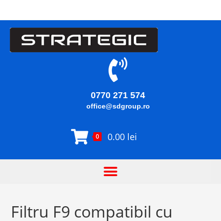
0770 271 574
office@sdgroup.ro
0.00
lei
0
Filtru F9 compatibil cu