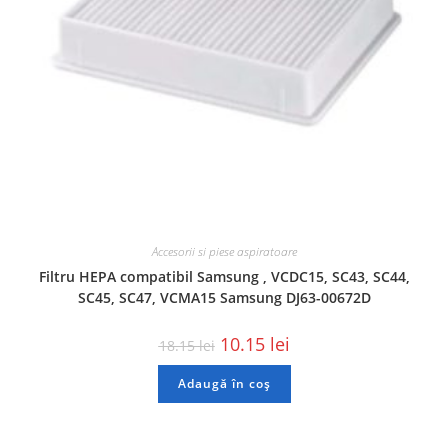
Accesorii si piese aspiratoare
Filtru HEPA compatibil Samsung , VCDC15, SC43, SC44,
SC45, SC47, VCMA15 Samsung DJ63-00672D
10.15
lei
18.15
lei
Adaugă în coș