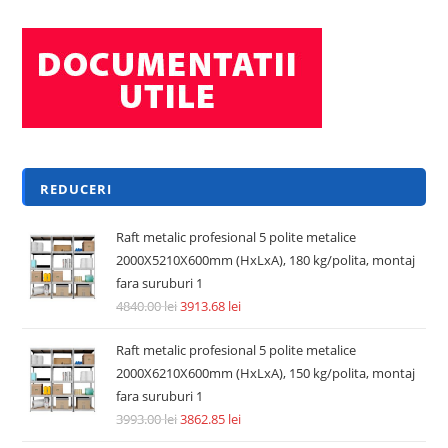
REDUCERI
Raft metalic profesional 5 polite metalice
2000X5210X600mm (HxLxA), 180 kg/polita, montaj
fara suruburi 1
4840.00
lei
3913.68
lei
Raft metalic profesional 5 polite metalice
2000X6210X600mm (HxLxA), 150 kg/polita, montaj
fara suruburi 1
3993.00
lei
3862.85
lei