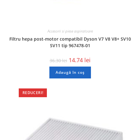
Accesorii si piese aspiratoare
Filtru hepa post-motor compatibil Dyson V7 V8 V8+ SV10
SV11 tip 967478-01
14.74
lei
36.30
lei
Adaugă în coș
REDUCERI!