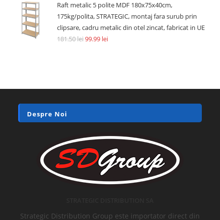
Raft metalic 5 polite MDF 180x75x40cm,
175kg/polita, STRATEGIC, montaj fara surub prin
clipsare, cadru metalic din otel zincat, fabricat in UE
181.50
lei
99.99
lei
Despre Noi
STRATEGIC DISTRIBUTION SA
Strategic Distribution Group este importator direct din