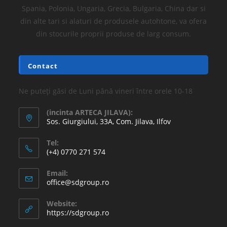
Spania, Polonia, Ungaria, Grecia, Bulgaria, China dar si
din alte tari si alaturi de produsele autohtone, va ofera
din stocurile proprii produse de larg consum.
Contact
Ne puteți găsi de Luni până vineri între orele 10-18
(incinta ARTECA JILAVA):
Sos. Giurgiului, 33A, Com. Jilava, Ilfov
Tel:
(+4) 0770 271 574
Email:
office@sdgroup.ro
Website:
https://sdgroup.ro