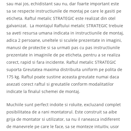
sau mai jos, echidistant sau nu, dar foarte important este
sa se respecte instructiunile de montaj pe care le gasiti pe
eticheta. Raftul metalic STRATEGIC este realizat din otel
galvanizat. La montajul Raftului metalic STRATEGIC trebuie
sa aveti resursa umana indicata in instructiunile de montaj,
adica 2 persoane, uneltele si sculele prezentate in imagini,
manusi de protectie si sa urmati pas cu pas instructiunile
prezentate in imaginile de pe eticheta, pentru a se realiza
corect, rapid si fara incidente. Raftul metalic STRATEGIC
suporta Greutatea maxima distribuita uniform pe polita de
175 kg. Raftul poate sustine aceasta greutate numai daca
asezati corect raftul si greutatile conform modalitatilor
indicate la finalul schemei de montaj.
Muchiile sunt perfect indoite si roluite, excluzand complet
posibilitatea de a rani montatorul. Este construit sa aibe
grija de montator si utilizator, sa nu il raneasca indiferent
de manevrele pe care le face, sa se monteze intuitiv, usor