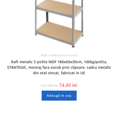
Rafturi metalice economice
Raft metalic 5 polite MDF 180x60x30cm, 100kg/polita,
STRATEGIC, montaj fara surub prin clipsare, cadru metalic
din otel zincat, fabricat in UE
74.49
lei
121.00
lei
Adaugă în coș