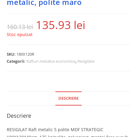
metalic, polite maro
135.93
lei
160.13
lei
Stoc epuizat
SKU:
180X120R
Categorii:
Rafturi metalice economice
,
Resigilate
DESCRIERE
Descriere
RESIGILAT Raft metalic 5 polite MDF STRATEGIC