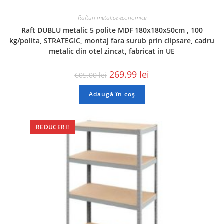
Rafturi metalice economice
Raft DUBLU metalic 5 polite MDF 180x180x50cm , 100
kg/polita, STRATEGIC, montaj fara surub prin clipsare, cadru
metalic din otel zincat, fabricat in UE
269.99
lei
605.00
lei
Adaugă în coș
REDUCERI!