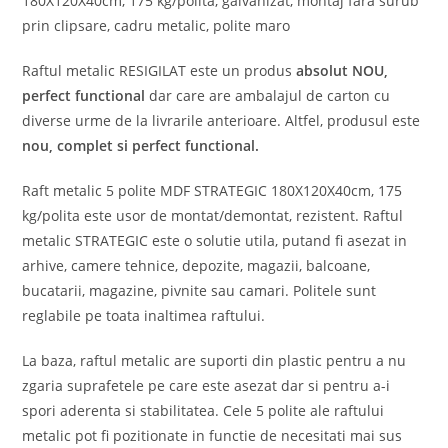
180X120X40cm, 175 kg/polita, galvanizat, montaj fara surub
prin clipsare, cadru metalic, polite maro
Raftul metalic RESIGILAT este un produs
absolut
NOU,
perfect functional
dar care are ambalajul de carton cu
diverse urme de la livrarile anterioare. Altfel, produsul este
nou, complet si perfect functional.
Raft metalic 5 polite MDF STRATEGIC 180X120X40cm, 175
kg/polita este usor de montat/demontat, rezistent. Raftul
metalic STRATEGIC este o solutie utila, putand fi asezat in
arhive, camere tehnice, depozite, magazii, balcoane,
bucatarii, magazine, pivnite sau camari. Politele sunt
reglabile pe toata inaltimea raftului.
La baza, raftul metalic are suporti din plastic pentru a nu
zgaria suprafetele pe care este asezat dar si pentru a-i
spori aderenta si stabilitatea. Cele 5 polite ale raftului
metalic pot fi pozitionate in functie de necesitati mai sus