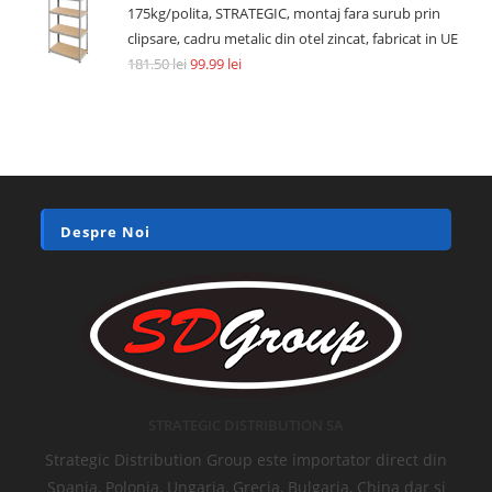
175kg/polita, STRATEGIC, montaj fara surub prin
clipsare, cadru metalic din otel zincat, fabricat in UE
181.50
lei
99.99
lei
Despre Noi
STRATEGIC DISTRIBUTION SA
Strategic Distribution Group este importator direct din
Spania, Polonia, Ungaria, Grecia, Bulgaria, China dar si