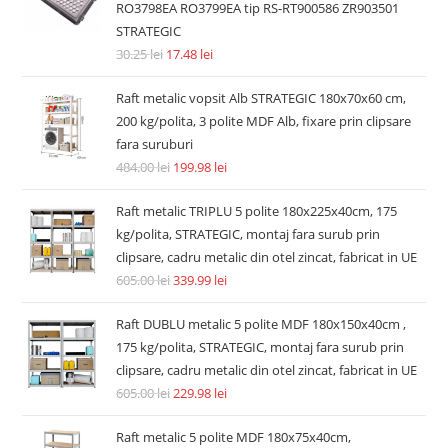
RO3798EA RO3799EA tip RS-RT900586 ZR903501
STRATEGIC
30.25
lei
17.48
lei
Raft metalic vopsit Alb STRATEGIC 180x70x60 cm,
200 kg/polita, 3 polite MDF Alb, fixare prin clipsare
fara suruburi
484.00
lei
199.98
lei
Raft metalic TRIPLU 5 polite 180x225x40cm, 175
kg/polita, STRATEGIC, montaj fara surub prin
clipsare, cadru metalic din otel zincat, fabricat in UE
605.00
lei
339.99
lei
Raft DUBLU metalic 5 polite MDF 180x150x40cm ,
175 kg/polita, STRATEGIC, montaj fara surub prin
clipsare, cadru metalic din otel zincat, fabricat in UE
605.00
lei
229.98
lei
Raft metalic 5 polite MDF 180x75x40cm,