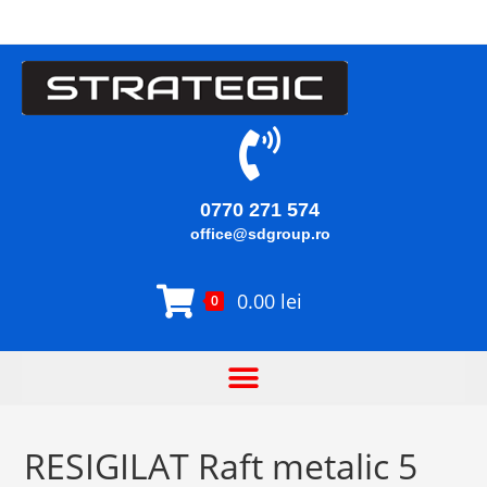
0770 271 574
office@sdgroup.ro
0.00
lei
0
RESIGILAT Raft metalic 5