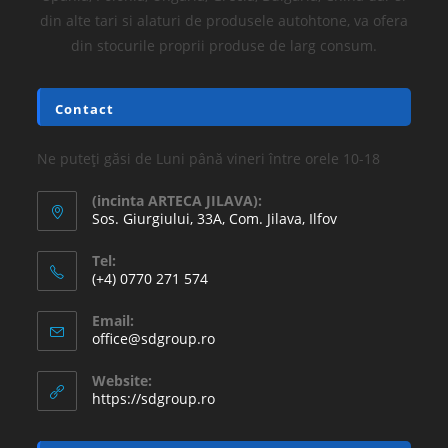
din alte tari si alaturi de produsele autohtone, va ofera
din stocurile proprii produse de larg consum.
Contact
Ne puteți găsi de Luni până vineri între orele 10-18
(incinta ARTECA JILAVA):
Sos. Giurgiului, 33A, Com. Jilava, Ilfov
Tel:
(+4) 0770 271 574
Email:
office@sdgroup.ro
Website:
https://sdgroup.ro