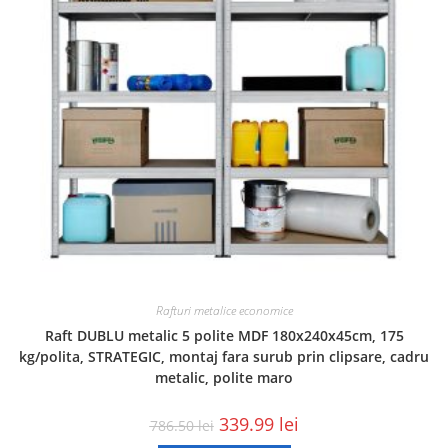
Rafturi metalice economice
Raft DUBLU metalic 5 polite MDF 180x240x45cm, 175
kg/polita, STRATEGIC, montaj fara surub prin clipsare, cadru
metalic, polite maro
339.99
lei
786.50
lei