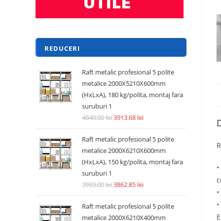
REDUCERI
Raft metalic profesional 5 polite
metalice 2000X5210X600mm
(HxLxA), 180 kg/polita, montaj fara
suruburi 1
4840.00
lei
3913.68
lei
D
Raft metalic profesional 5 polite
R
metalice 2000X6210X600mm
(HxLxA), 150 kg/polita, montaj fara
•
suruburi 1
c
3993.00
lei
3862.85
lei
•
•
Raft metalic profesional 5 polite
E
metalice 2000X6210X400mm