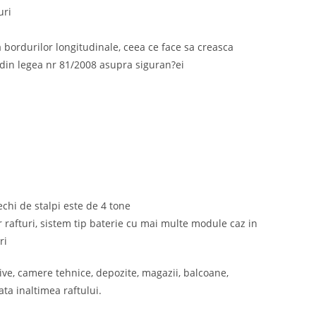
uri
 a bordurilor longitudinale, ceea ce face sa creasca
din legea nr 81/2008 asupra siguran?ei
rechi de stalpi este de 4 tone
r rafturi, sistem tip baterie cu mai multe module caz in
ri
hive, camere tehnice, depozite, magazii, balcoane,
ata inaltimea raftului.