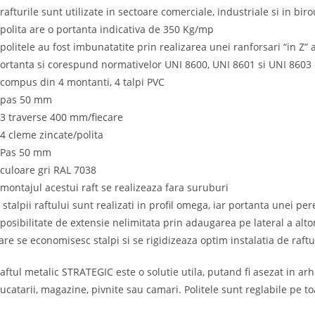
 rafturile sunt utilizate in sectoare comerciale, industriale si in biro
 polita are o portanta indicativa de 350 Kg/mp
 politele au fost imbunatatite prin realizarea unei ranforsari “in Z”
ortanta si corespund normativelor UNI 8600, UNI 8601 si UNI 8603 
 compus din 4 montanti, 4 talpi PVC
 pas 50 mm
 3 traverse 400 mm/fiecare
 4 cleme zincate/polita
 Pas 50 mm
 culoare gri RAL 7038
 montajul acestui raft se realizeaza fara suruburi
 stalpii raftului sunt realizati in profil omega, iar portanta unei pe
 posibilitate de extensie nelimitata prin adaugarea pe lateral a alto
are se economisesc stalpi si se rigidizeaza optim instalatia de raftu
aftul metalic STRATEGIC este o solutie utila, putand fi asezat in ar
ucatarii, magazine, pivnite sau camari. Politele sunt reglabile pe to