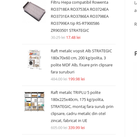
Filtru Hepa compatibil Rowenta
L
RO3718EA RO3753EA RO3724EA
a
RO3731EA RO3786EA RO3798EA
RO3799EA tip RS-RT900586
R
ZR903501 STRATEGIC
30.25
lei
17.48
lei
Raft metalic vopsit Alb STRATEGIC
180x70x60 cm, 200 kg/polita, 3
polite MDF Alb, fixare prin clipsare
fara suruburi
484.00
lei
199.98
lei
Raft metalic TRIPLU 5 polite
180x225x40cm, 175 kg/polita,
STRATEGIC, montaj fara surub prin
clipsare, cadru metalic din otel
zincat, fabricat in UE
605.00
lei
339.99
lei