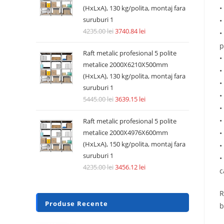
•
(HxLxA), 130 kg/polita, montaj fara
suruburi 1
•
4235.00
lei
3740.84
lei
•
p
Raft metalic profesional 5 polite
•
metalice 2000X6210X500mm
•
(HxLxA), 130 kg/polita, montaj fara
•
suruburi 1
•
5445.00
lei
3639.15
lei
•
•
Raft metalic profesional 5 polite
metalice 2000X4976X600mm
•
(HxLxA), 150 kg/polita, montaj fara
•
suruburi 1
•
4235.00
lei
3456.12
lei
c
R
Produse Recente
b