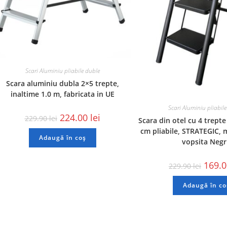
Scari Aluminiu pliabile duble
Scara aluminiu dubla 2×5 trepte,
inaltime 1.0 m, fabricata in UE
Scari Aluminiu pliabile
224.00
lei
229.90
lei
Scara din otel cu 4 trepte
cm pliabile, STRATEGIC, 
Adaugă în coș
vopsita Neg
169.
229.90
lei
Adaugă în co