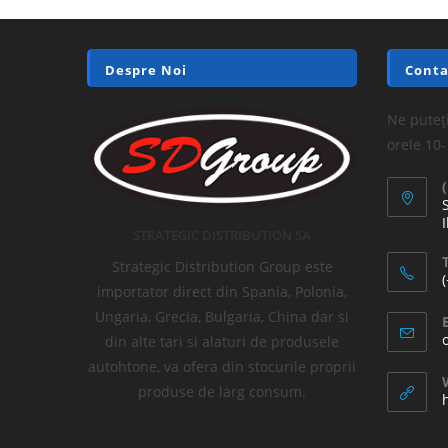
Despre Noi
Conta
Ne puteți
orele 10
I
STRATEGIC DISTRIBUTION SA
T
Strategic Distribution Group este
importator direct din Spania, Polonia,
Ungaria, Grecia, Bulgaria, China dar si
din alte tari si alaturi de produsele
autohtone, va ofera din stocurile proprii
produse de larg consum.