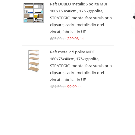
Raft DUBLU metalic 5 polite MDF
180x150x40cm , 175 kg/polita,
STRATEGIC, montaj fara surub prin
clipsare, cadru metalic din otel
zincat, fabricat in UE
605.00
lei
229.98
lei
Raft metalic 5 polite MDF
180x75x40cm, 175kg/polita,
STRATEGIC, montaj fara surub prin
clipsare, cadru metalic din otel
zincat, fabricat in UE
181.50
lei
99.99
lei