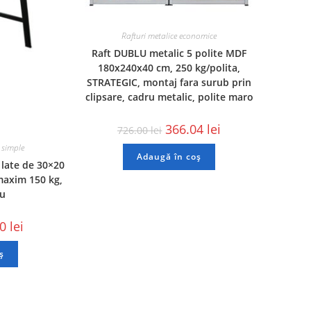
Rafturi metalice economice
Raft DUBLU metalic 5 polite MDF
180x240x40 cm, 250 kg/polita,
STRATEGIC, montaj fara surub prin
clipsare, cadru metalic, polite maro
366.04
lei
726.00
lei
 simple
Adaugă în coș
 late de 30×20
maxim 150 kg,
ru
00
lei
ș