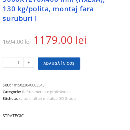
130 kg/polita, montaj fara
suruburi I
1179.00
lei
1694.00
lei
-
+
ADAUGĂ ÎN COȘ
SKU:
1015023040003543
Categorie:
Rafturi metalice profesionale
Etichete:
rafturi
,
rafturi metalice
,
SD Group
STRATEGIC