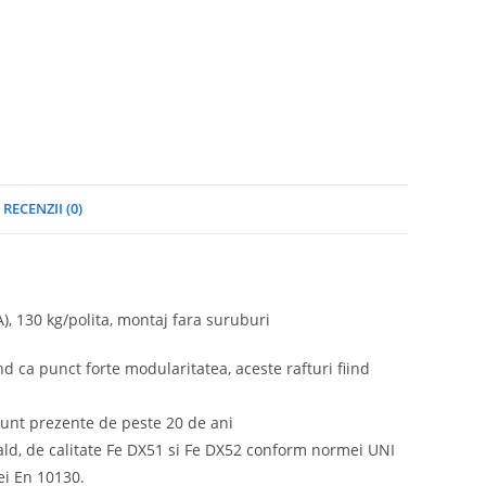
RECENZII (0)
, 130 kg/polita, montaj fara suruburi
nd ca punct forte modularitatea, aceste rafturi fiind
sunt prezente de peste 20 de ani
 cald, de calitate Fe DX51 si Fe DX52 conform normei UNI
ei En 10130.