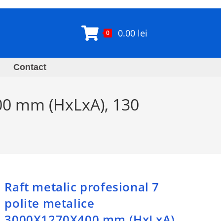
0.00
lei
0
Contact
400 mm (HxLxA), 130
Raft metalic profesional 7
polite metalice
3000X1270X400 mm (HxLxA),