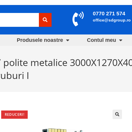
0770 271 574
office@sdgroup.ro
Produsele noastre
Contul meu
 7 polite metalice 3000X1270X
uburi I
REDUCERI!
🔍