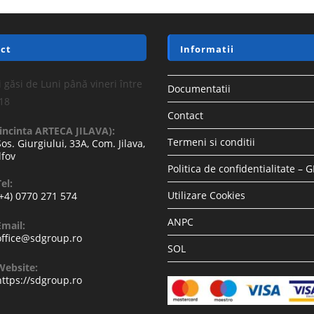
ct
Informatii
 găsi de Luni până vineri între
Documentatii
-18
Contact
(incinta ARTECA JILAVA):
Termeni si conditii
Sos. Giurgiului, 33A, Com. Jilava,
lfov
Politica de confidentialitate – 
el:
Utilizare Cookies
(+4) 0770 271 574
ANPC
Email:
office@sdgroup.ro
SOL
Website:
https://sdgroup.ro