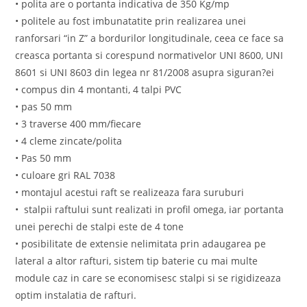
• polita are o portanta indicativa de 350 Kg/mp
• politele au fost imbunatatite prin realizarea unei
ranforsari “in Z” a bordurilor longitudinale, ceea ce face sa
creasca portanta si corespund normativelor UNI 8600, UNI
8601 si UNI 8603 din legea nr 81/2008 asupra siguran?ei
• compus din 4 montanti, 4 talpi PVC
• pas 50 mm
• 3 traverse 400 mm/fiecare
• 4 cleme zincate/polita
• Pas 50 mm
• culoare gri RAL 7038
• montajul acestui raft se realizeaza fara suruburi
• stalpii raftului sunt realizati in profil omega, iar portanta
unei perechi de stalpi este de 4 tone
• posibilitate de extensie nelimitata prin adaugarea pe
lateral a altor rafturi, sistem tip baterie cu mai multe
module caz in care se economisesc stalpi si se rigidizeaza
optim instalatia de rafturi.