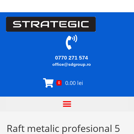
0770 271 574
office@sdgroup.ro
0.00
lei
0
Raft metalic profesional 5