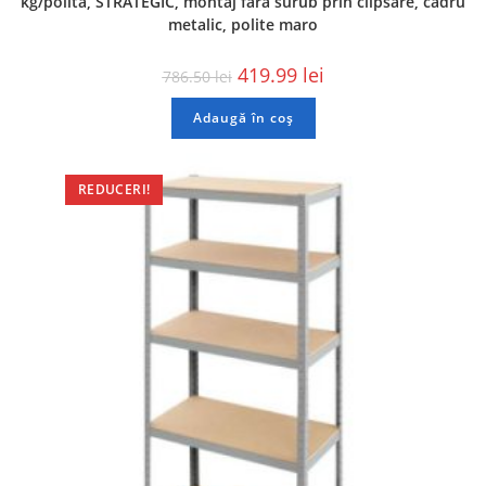
kg/polita, STRATEGIC, montaj fara surub prin clipsare, cadru
metalic, polite maro
419.99
lei
786.50
lei
Adaugă în coș
REDUCERI!