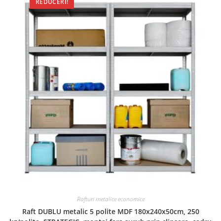
REDUCERI!
Rafturi metalice economice
Raft DUBLU metalic 5 polite MDF 180x240x50cm, 250