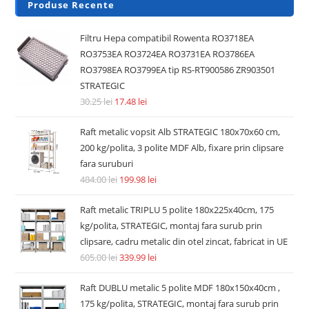
Produse Recente
Filtru Hepa compatibil Rowenta RO3718EA
RO3753EA RO3724EA RO3731EA RO3786EA
RO3798EA RO3799EA tip RS-RT900586 ZR903501
STRATEGIC
30.25
lei
17.48
lei
Raft metalic vopsit Alb STRATEGIC 180x70x60 cm,
200 kg/polita, 3 polite MDF Alb, fixare prin clipsare
fara suruburi
484.00
lei
199.98
lei
Raft metalic TRIPLU 5 polite 180x225x40cm, 175
kg/polita, STRATEGIC, montaj fara surub prin
clipsare, cadru metalic din otel zincat, fabricat in UE
605.00
lei
339.99
lei
Raft DUBLU metalic 5 polite MDF 180x150x40cm ,
175 kg/polita, STRATEGIC, montaj fara surub prin