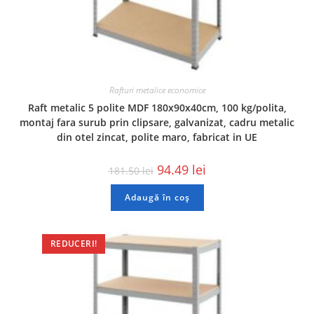
Rafturi metalice economice
Raft metalic 5 polite MDF 180x90x40cm, 100 kg/polita,
montaj fara surub prin clipsare, galvanizat, cadru metalic
din otel zincat, polite maro, fabricat in UE
94.49
lei
181.50
lei
Adaugă în coș
REDUCERI!