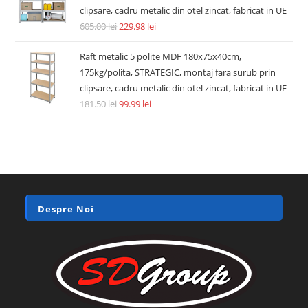
clipsare, cadru metalic din otel zincat, fabricat in UE
605.00
lei
229.98
lei
Raft metalic 5 polite MDF 180x75x40cm,
175kg/polita, STRATEGIC, montaj fara surub prin
clipsare, cadru metalic din otel zincat, fabricat in UE
181.50
lei
99.99
lei
Despre Noi