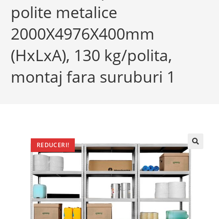
polite metalice
2000X4976X400mm
(HxLxA), 130 kg/polita,
montaj fara suruburi 1
REDUCERI!
🔍