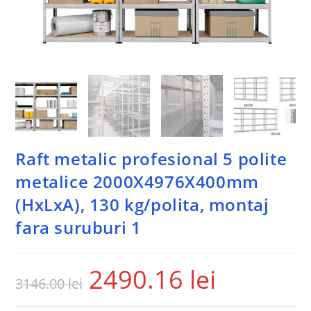
Raft metalic profesional 5 polite
metalice 2000X4976X400mm
(HxLxA), 130 kg/polita, montaj
fara suruburi 1
2490.16
lei
3146.00
lei