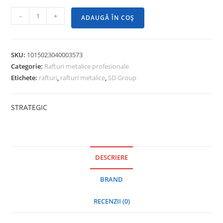
-
+
ADAUGĂ ÎN COȘ
SKU:
1015023040003573
Categorie:
Rafturi metalice profesionale
Etichete:
rafturi
,
rafturi metalice
,
SD Group
STRATEGIC
DESCRIERE
BRAND
RECENZII (0)