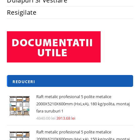
Dulapuri Si Vestiare
Resigilate
REDUCERI
Raft metalic profesional 5 polite metalice
2000X5210X600mm (HxLxA), 180 kg/polita, montaj
fara suruburi 1
4840.00
lei
3913.68
lei
Raft metalic profesional 5 polite metalice
2000X6210X600mm (HxLxA), 150 kg/polita, montaj