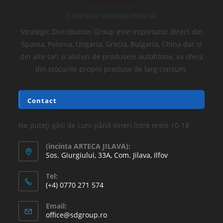
STRATEGIC DISTRIBUTION SA
Strategic Distribution Group este importator direct din
Spania, Polonia, Ungaria, Grecia, Bulgaria, China dar si
din alte tari si alaturi de produsele autohtone, va ofera
din stocurile proprii produse de larg consum.
Contact
Ne puteți găsi de Luni până vineri între orele 10-18
(incinta ARTECA JILAVA):
Sos. Giurgiului, 33A, Com. Jilava, Ilfov
Tel:
(+4) 0770 271 574
Email:
office@sdgroup.ro