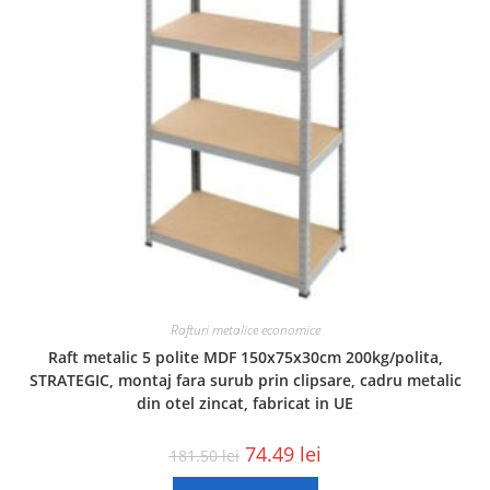
Rafturi metalice economice
Raft metalic 5 polite MDF 150x75x30cm 200kg/polita,
STRATEGIC, montaj fara surub prin clipsare, cadru metalic
din otel zincat, fabricat in UE
74.49
lei
181.50
lei