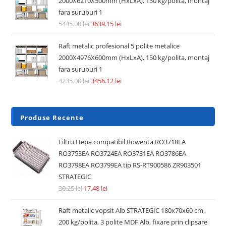
2000X6210X500mm (HxLxA), 130 kg/polita, montaj
fara suruburi 1
5445.00
lei
3639.15
lei
Raft metalic profesional 5 polite metalice
2000X4976X600mm (HxLxA), 150 kg/polita, montaj
fara suruburi 1
4235.00
lei
3456.12
lei
Produse Recente
Filtru Hepa compatibil Rowenta RO3718EA
RO3753EA RO3724EA RO3731EA RO3786EA
RO3798EA RO3799EA tip RS-RT900586 ZR903501
STRATEGIC
30.25
lei
17.48
lei
Raft metalic vopsit Alb STRATEGIC 180x70x60 cm,
200 kg/polita, 3 polite MDF Alb, fixare prin clipsare