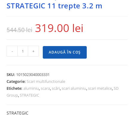
STRATEGIC 11 trepte 3.2 m
319.00
lei
544.50
lei
-
+
ADAUGĂ ÎN COȘ
SKU:
1015023040003331
Categorie:
Scari multifunctionale
Etichete:
aluminiu
,
scara
,
scări
,
scari aluminiu
,
scari metalice
,
SD
Group
,
STRATEGIC
STRATEGIC