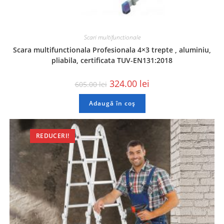
Scari multifunctionale
Scara multifunctionala Profesionala 4×3 trepte , aluminiu,
pliabila, certificata TUV-EN131:2018
324.00
lei
605.00
lei
Adaugă în coș
REDUCERI!