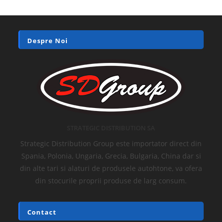
Despre Noi
STRATEGIC DISTRIBUTION SA
Strategic Distribution Group este importator direct din
Spania, Polonia, Ungaria, Grecia, Bulgaria, China dar si
din alte tari si alaturi de produsele autohtone, va ofera
din stocurile proprii produse de larg consum.
Contact