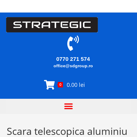
0770 271 574
office@sdgroup.ro
0.00
lei
0
Scara telescopica aluminiu