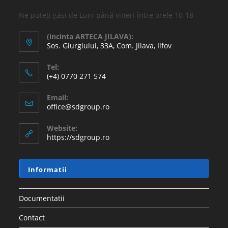
Ne puteți găsi de Luni până vineri între orele 10-18
(incinta ARTECA JILAVA):
Sos. Giurgiului, 33A, Com. Jilava, Ilfov
Tel:
(+4) 0770 271 574
Email:
office@sdgroup.ro
Website:
https://sdgroup.ro
Informatii
Documentatii
Contact