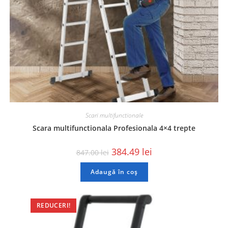
Scari multifunctionale
Scara multifunctionala Profesionala 4×4 trepte
384.49
lei
847.00
lei
Adaugă în coș
REDUCERI!