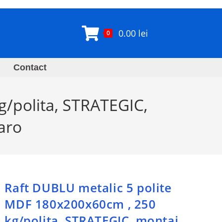
0.00
lei
0
Contact
g/polita, STRATEGIC,
aro
Raft DUBLU metalic 5 polite
MDF 180x200x60cm , 250
kg/polita, STRATEGIC, montaj