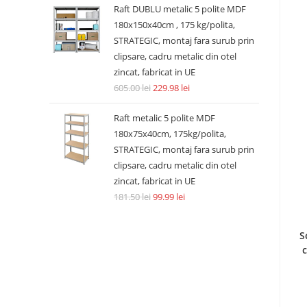
Raft DUBLU metalic 5 polite MDF
180x150x40cm , 175 kg/polita,
STRATEGIC, montaj fara surub prin
clipsare, cadru metalic din otel
zincat, fabricat in UE
605.00
lei
229.98
lei
Raft metalic 5 polite MDF
180x75x40cm, 175kg/polita,
STRATEGIC, montaj fara surub prin
clipsare, cadru metalic din otel
zincat, fabricat in UE
181.50
lei
99.99
lei
S
c