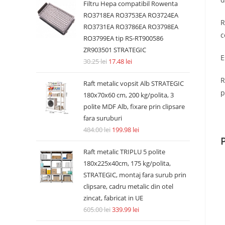
Filtru Hepa compatibil Rowenta
RO3718EA RO3753EA RO3724EA
R
RO3731EA RO3786EA RO3798EA
c
RO3799EA tip RS-RT900586
ZR903501 STRATEGIC
E
30.25
lei
17.48
lei
R
Raft metalic vopsit Alb STRATEGIC
p
180x70x60 cm, 200 kg/polita, 3
polite MDF Alb, fixare prin clipsare
fara suruburi
484.00
lei
199.98
lei
Raft metalic TRIPLU 5 polite
180x225x40cm, 175 kg/polita,
STRATEGIC, montaj fara surub prin
clipsare, cadru metalic din otel
zincat, fabricat in UE
605.00
lei
339.99
lei