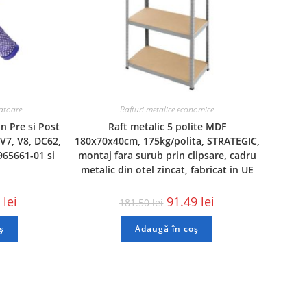
ratoare
Rafturi metalice economice
n Pre si Post
Raft metalic 5 polite MDF
V7, V8, DC62,
180x70x40cm, 175kg/polita, STRATEGIC,
965661-01 si
montaj fara surub prin clipsare, cadru
metalic din otel zincat, fabricat in UE
5
lei
91.49
lei
181.50
lei
ș
Adaugă în coș