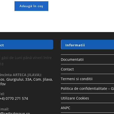
Adaugă în coș
ct
Informatii
 găsi de Luni până vineri între
Documentatii
-18
Contact
(incinta ARTECA JILAVA):
Termeni si conditii
Sos. Giurgiului, 33A, Com. Jilava,
lfov
Politica de confidentialitate – 
el:
Utilizare Cookies
(+4) 0770 271 574
ANPC
Email:
office@sdgroup.ro