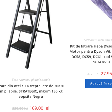
Accesorii si piese aspi
Kit de filtrare Hepa Dyso
Motor pentru Dyson V6, 
DC58, DC59, DC61, cod 
967478-01
27.9
84.70
lei
Scari Aluminiu pliabile simple
Adaugă în co
cara din otel cu 4 trepte late de 30×20
m pliabile, STRATEGIC, maxim 150 kg,
vopsita Negru
169.00
lei
229.90
lei