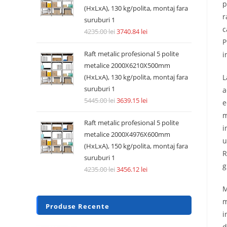
p
(HxLxA), 130 kg/polita, montaj fara
r
suruburi 1
c
4235.00
lei
3740.84
lei
P
Raft metalic profesional 5 polite
i
metalice 2000X6210X500mm
(HxLxA), 130 kg/polita, montaj fara
L
suruburi 1
a
5445.00
lei
3639.15
lei
e
m
Raft metalic profesional 5 polite
i
metalice 2000X4976X600mm
u
(HxLxA), 150 kg/polita, montaj fara
R
suruburi 1
g
4235.00
lei
3456.12
lei
M
m
Produse Recente
i
d