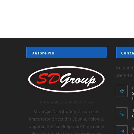
Despre Noi
Conta
Ne puteți
orele 10
I
STRATEGIC DISTRIBUTION SA
T
Strategic Distribution Group este
importator direct din Spania, Polonia,
Ungaria, Grecia, Bulgaria, China dar si
din alte tari si alaturi de produsele