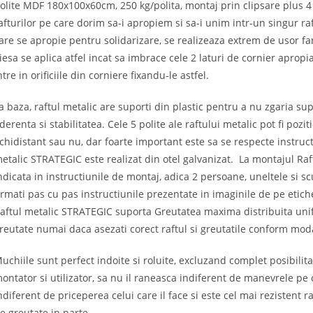
olite MDF 180x100x60cm, 250 kg/polita, montaj prin clipsare plus 4 p
afturilor pe care dorim sa-i apropiem si sa-i unim intr-un singur raft
are se apropie pentru solidarizare, se realizeaza extrem de usor far
iesa se aplica atfel incat sa imbrace cele 2 laturi de cornier apropia
ntre in orificiile din corniere fixandu-le astfel.
a baza, raftul metalic are suporti din plastic pentru a nu zgaria sup
derenta si stabilitatea. Cele 5 polite ale raftului metalic pot fi pozi
chidistant sau nu, dar foarte important este sa se respecte instruct
etalic STRATEGIC este realizat din otel galvanizat. La montajul Ra
ndicata in instructiunile de montaj, adica 2 persoane, uneltele si s
rmati pas cu pas instructiunile prezentate in imaginile de pe etichet
aftul metalic STRATEGIC suporta Greutatea maxima distribuita unif
reutate numai daca asezati corect raftul si greutatile conform modal
uchiile sunt perfect indoite si roluite, excluzand complet posibilita
ontator si utilizator, sa nu il raneasca indiferent de manevrele pe c
ndiferent de priceperea celui care il face si este cel mai rezistent
e greutate in parte.