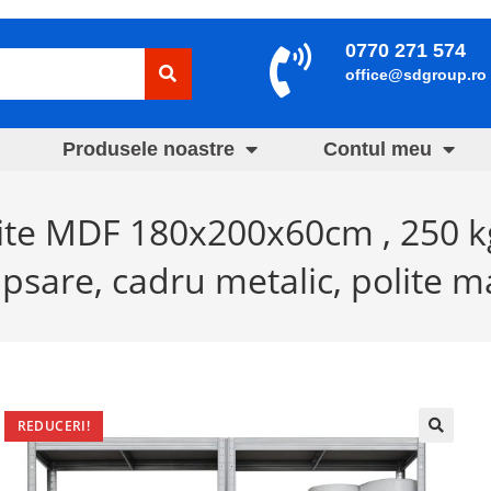
0770 271 574
office@sdgroup.ro
Produsele noastre
Contul meu
ite MDF 180x200x60cm , 250 k
ipsare, cadru metalic, polite m
REDUCERI!
🔍