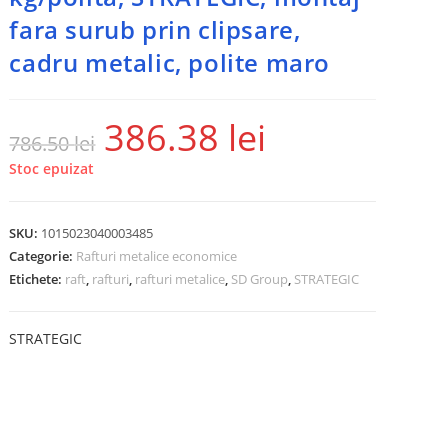
fara surub prin clipsare,
cadru metalic, polite maro
386.38
lei
786.50
lei
Stoc epuizat
SKU:
1015023040003485
Categorie:
Rafturi metalice economice
Etichete:
raft
,
rafturi
,
rafturi metalice
,
SD Group
,
STRATEGIC
STRATEGIC