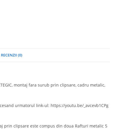
RECENZII (0)
EGIC, montaj fara surub prin clipsare, cadru metalic,
ccesand urmatorul link-ul: https://youtu.be/_avcevb1CPg
j prin clipsare este compus din doua Rafturi metalic 5