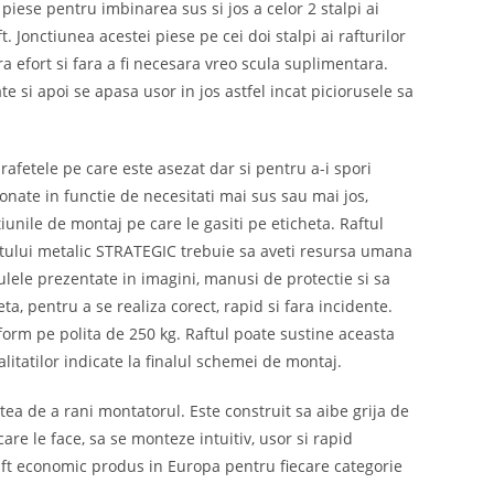
iese pentru imbinarea sus si jos a celor 2 stalpi ai
. Jonctiunea acestei piese pe cei doi stalpi ai rafturilor
a efort si fara a fi necesara vreo scula suplimentara.
te si apoi se apasa usor in jos astfel incat piciorusele sa
rafetele pe care este asezat dar si pentru a-i spori
tionate in functie de necesitati mai sus sau mai jos,
iunile de montaj pe care le gasiti pe eticheta. Raftul
ftului metalic STRATEGIC trebuie sa aveti resursa umana
culele prezentate in imagini, manusi de protectie si sa
a, pentru a se realiza corect, rapid si fara incidente.
orm pe polita de 250 kg. Raftul poate sustine aceasta
itatilor indicate la finalul schemei de montaj.
tea de a rani montatorul. Este construit sa aibe grija de
are le face, sa se monteze intuitiv, usor si rapid
 raft economic produs in Europa pentru fiecare categorie