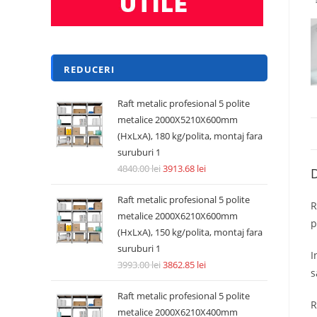
REDUCERI
Raft metalic profesional 5 polite
metalice 2000X5210X600mm
(HxLxA), 180 kg/polita, montaj fara
suruburi 1
4840.00
lei
3913.68
lei
D
Raft metalic profesional 5 polite
R
metalice 2000X6210X600mm
p
(HxLxA), 150 kg/polita, montaj fara
suruburi 1
I
3993.00
lei
3862.85
lei
s
Raft metalic profesional 5 polite
R
metalice 2000X6210X400mm