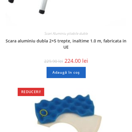
Scari Aluminiu pliabile duble
Scara aluminiu dubla 2×5 trepte, inaltime 1.0 m, fabricata in
UE
224.00
lei
229.90
lei
Adaugă în coș
REDUCERI!