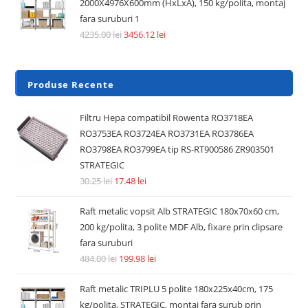
2000X4976X600mm (HxLxA), 150 kg/polita, montaj
fara suruburi 1
4235.00
lei
3456.12
lei
Produse Recente
Filtru Hepa compatibil Rowenta RO3718EA
RO3753EA RO3724EA RO3731EA RO3786EA
RO3798EA RO3799EA tip RS-RT900586 ZR903501
STRATEGIC
30.25
lei
17.48
lei
Raft metalic vopsit Alb STRATEGIC 180x70x60 cm,
200 kg/polita, 3 polite MDF Alb, fixare prin clipsare
fara suruburi
484.00
lei
199.98
lei
Raft metalic TRIPLU 5 polite 180x225x40cm, 175
kg/polita, STRATEGIC, montaj fara surub prin