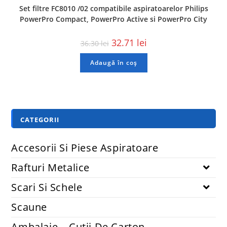
Set filtre FC8010 /02 compatibile aspiratoarelor Philips
PowerPro Compact, PowerPro Active si PowerPro City
32.71
lei
36.30
lei
Adaugă în coș
CATEGORII
Accesorii Si Piese Aspiratoare
Rafturi Metalice
Scari Si Schele
Scaune
Ambalaje – Cutii De Carton