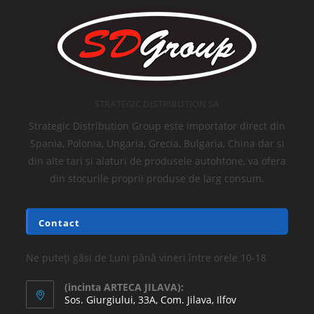
STRATEGIC DISTRIBUTION SA
Strategic Distribution Group este importator direct din
Spania, Polonia, Ungaria, Grecia, Bulgaria, China dar si
din alte tari si alaturi de produsele autohtone, va ofera
din stocurile proprii produse de larg consum.
Contact
Ne puteți găsi de Luni până vineri între orele 10-18
(incinta ARTECA JILAVA):
Sos. Giurgiului, 33A, Com. Jilava, Ilfov