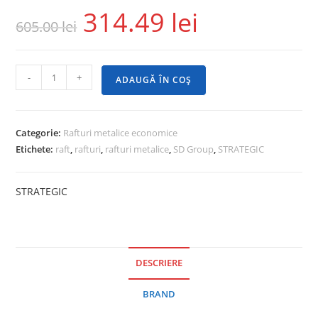
314.49
lei
605.00
lei
-
+
ADAUGĂ ÎN COȘ
Categorie:
Rafturi metalice economice
Etichete:
raft
,
rafturi
,
rafturi metalice
,
SD Group
,
STRATEGIC
STRATEGIC
DESCRIERE
BRAND