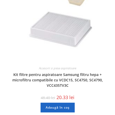
Accesorii si piese aspiratoare
Kit filtre pentru aspiratoare Samsung filtru hepa +
microfiltru compatibile cu VCDC15, SC4750, SC4790,
VCC435TV3C
20.33
lei
48.40
lei
Adaugă în coș