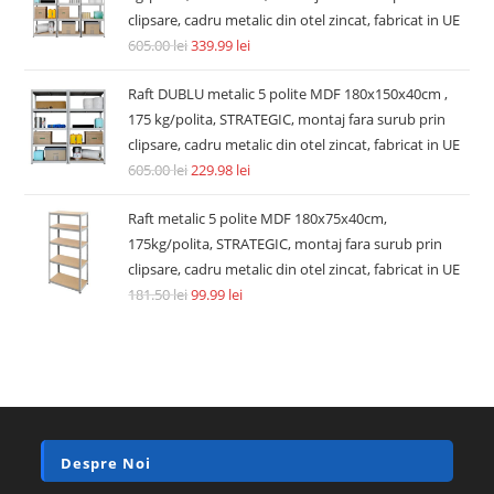
clipsare, cadru metalic din otel zincat, fabricat in UE
605.00
lei
339.99
lei
Raft DUBLU metalic 5 polite MDF 180x150x40cm ,
175 kg/polita, STRATEGIC, montaj fara surub prin
clipsare, cadru metalic din otel zincat, fabricat in UE
605.00
lei
229.98
lei
Raft metalic 5 polite MDF 180x75x40cm,
175kg/polita, STRATEGIC, montaj fara surub prin
clipsare, cadru metalic din otel zincat, fabricat in UE
181.50
lei
99.99
lei
Despre Noi