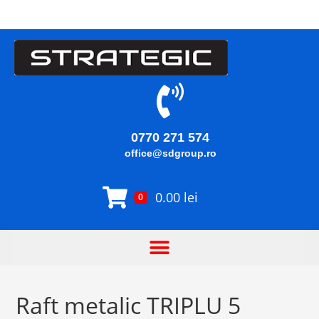
0770 271 574
office@sdgroup.ro
0.00
lei
0
Raft metalic TRIPLU 5