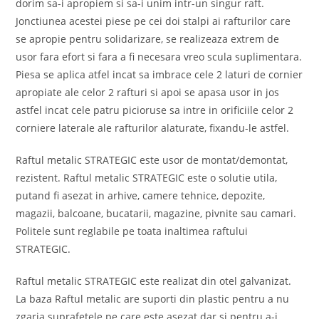
dorim sa-i apropiem si sa-i unim intr-un singur raft.
Jonctiunea acestei piese pe cei doi stalpi ai rafturilor care
se apropie pentru solidarizare, se realizeaza extrem de
usor fara efort si fara a fi necesara vreo scula suplimentara.
Piesa se aplica atfel incat sa imbrace cele 2 laturi de cornier
apropiate ale celor 2 rafturi si apoi se apasa usor in jos
astfel incat cele patru picioruse sa intre in orificiile celor 2
corniere laterale ale rafturilor alaturate, fixandu-le astfel.
Raftul metalic STRATEGIC este usor de montat/demontat,
rezistent. Raftul metalic STRATEGIC este o solutie utila,
putand fi asezat in arhive, camere tehnice, depozite,
magazii, balcoane, bucatarii, magazine, pivnite sau camari.
Politele sunt reglabile pe toata inaltimea raftului
STRATEGIC.
Raftul metalic STRATEGIC este realizat din otel galvanizat.
La baza Raftul metalic are suporti din plastic pentru a nu
zgaria suprafetele pe care este asezat dar si pentru a-i