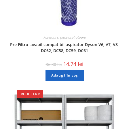
Accesorii si piese aspiratoare
Pre Filtru lavabil compatibil aspirator Dyson V6, V7, V8,
DC62, DC58, DC59, DC61
14.74
lei
36.30
lei
Adaugă în coș
REDUCERI!