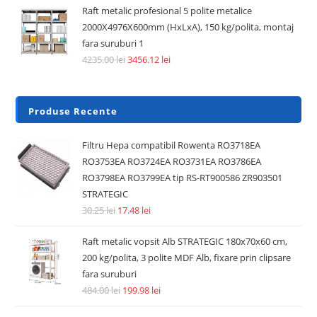
Raft metalic profesional 5 polite metalice
2000X4976X600mm (HxLxA), 150 kg/polita, montaj
fara suruburi 1
4235.00
lei
3456.12
lei
Produse Recente
Filtru Hepa compatibil Rowenta RO3718EA
RO3753EA RO3724EA RO3731EA RO3786EA
RO3798EA RO3799EA tip RS-RT900586 ZR903501
STRATEGIC
30.25
lei
17.48
lei
Raft metalic vopsit Alb STRATEGIC 180x70x60 cm,
200 kg/polita, 3 polite MDF Alb, fixare prin clipsare
fara suruburi
484.00
lei
199.98
lei