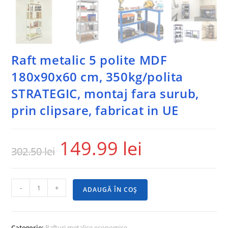
Raft metalic 5 polite MDF
180x90x60 cm, 350kg/polita
STRATEGIC, montaj fara surub,
prin clipsare, fabricat in UE
149.99
lei
302.50
lei
-
+
ADAUGĂ ÎN COȘ
Categorie:
Rafturi metalice economice