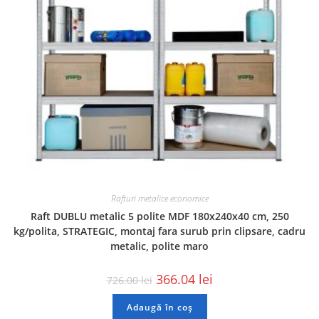
Rafturi metalice economice
Raft DUBLU metalic 5 polite MDF 180x240x40 cm, 250
kg/polita, STRATEGIC, montaj fara surub prin clipsare, cadru
metalic, polite maro
366.04
lei
726.00
lei
Adaugă în coș