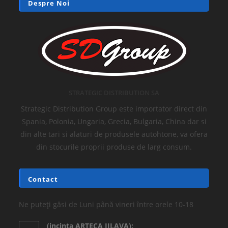
Despre Noi
STRATEGIC DISTRIBUTION SA
Strategic Distribution Group este importator direct din
Spania, Polonia, Ungaria, Grecia, Bulgaria, China dar si
din alte tari si alaturi de produsele autohtone, va ofera
din stocurile proprii produse de larg consum.
Contact
Ne puteți găsi de Luni până vineri între orele 10-18
(incinta ARTECA JILAVA):