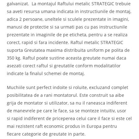
galvanizat. La montajul Raftului metalic STRATEGIC trebuie
sa aveti resursa umana indicata in instructiunile de montaj,
adica 2 persoane, uneltele si sculele prezentate in imagini,
manusi de protectie si sa urmati pas cu pas instructiunile
prezentate in imaginile de pe eticheta, pentru a se realiza
corect, rapid si fara incidente. Raftul metalic STRATEGIC
suporta Greutatea maxima distribuita uniform pe polita de
350 kg. Raftul poate sustine aceasta greutate numai daca
asezati corect raftul si greutatile conform modalitatilor
indicate la finalul schemei de montaj.
Muchiile sunt perfect indoite si roluite, excluzand complet
posibilitatea de a rani montatorul. Este construit sa aibe
grija de montator si utilizator, sa nu il raneasca indiferent
de manevrele pe care le face, sa se monteze intuitiv, usor
si rapid indiferent de priceperea celui care il face si este cel
mai rezistent raft economic produs in Europa pentru
fiecare categorie de greutate in parte.