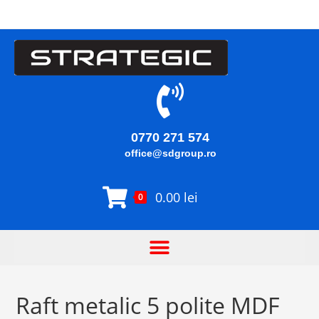
0770 271 574
office@sdgroup.ro
0.00
lei
0
Raft metalic 5 polite MDF