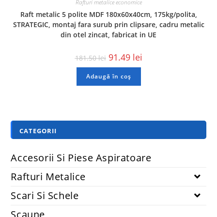
Rafturi metalice economice
Raft metalic 5 polite MDF 180x60x40cm, 175kg/polita,
STRATEGIC, montaj fara surub prin clipsare, cadru metalic
din otel zincat, fabricat in UE
91.49
lei
181.50
lei
Adaugă în coș
CATEGORII
Accesorii Si Piese Aspiratoare
Rafturi Metalice
Scari Si Schele
Scaune