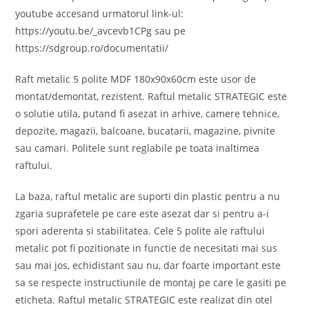
youtube accesand urmatorul link-ul:
https://youtu.be/_avcevb1CPg sau pe
https://sdgroup.ro/documentatii/
Raft metalic 5 polite MDF 180x90x60cm este usor de
montat/demontat, rezistent. Raftul metalic STRATEGIC este
o solutie utila, putand fi asezat in arhive, camere tehnice,
depozite, magazii, balcoane, bucatarii, magazine, pivnite
sau camari. Politele sunt reglabile pe toata inaltimea
raftului.
La baza, raftul metalic are suporti din plastic pentru a nu
zgaria suprafetele pe care este asezat dar si pentru a-i
spori aderenta si stabilitatea. Cele 5 polite ale raftului
metalic pot fi pozitionate in functie de necesitati mai sus
sau mai jos, echidistant sau nu, dar foarte important este
sa se respecte instructiunile de montaj pe care le gasiti pe
eticheta. Raftul metalic STRATEGIC este realizat din otel