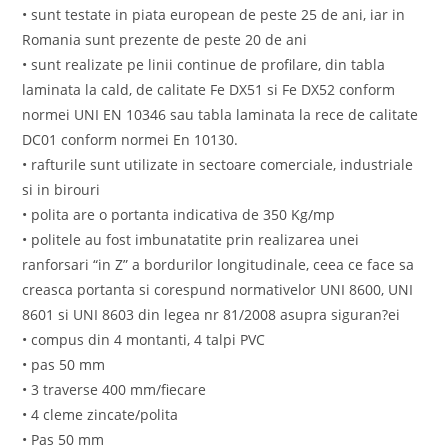
• sunt testate in piata european de peste 25 de ani, iar in
Romania sunt prezente de peste 20 de ani
• sunt realizate pe linii continue de profilare, din tabla
laminata la cald, de calitate Fe DX51 si Fe DX52 conform
normei UNI EN 10346 sau tabla laminata la rece de calitate
DC01 conform normei En 10130.
• rafturile sunt utilizate in sectoare comerciale, industriale
si in birouri
• polita are o portanta indicativa de 350 Kg/mp
• politele au fost imbunatatite prin realizarea unei
ranforsari “in Z” a bordurilor longitudinale, ceea ce face sa
creasca portanta si corespund normativelor UNI 8600, UNI
8601 si UNI 8603 din legea nr 81/2008 asupra siguran?ei
• compus din 4 montanti, 4 talpi PVC
• pas 50 mm
• 3 traverse 400 mm/fiecare
• 4 cleme zincate/polita
• Pas 50 mm