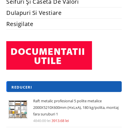
Seifuri Și Caseta De Valori
Dulapuri Si Vestiare
Resigilate
REDUCERI
Raft metalic profesional 5 polite metalice
2000X5210X600mm (HxLxA), 180 kg/polita, montaj
fara suruburi 1
4840.00
lei
3913.68
lei