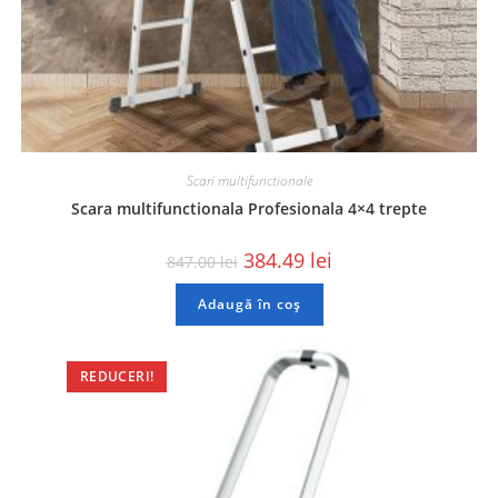
Scari multifunctionale
Scara multifunctionala Profesionala 4×4 trepte
384.49
lei
847.00
lei
Adaugă în coș
REDUCERI!