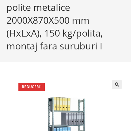
polite metalice
2000X870X500 mm
(HxLxA), 150 kg/polita,
montaj fara suruburi I
REDUCERI!
🔍