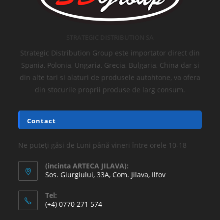
STRATEGIC DISTRIBUTION SA
Strategic Distribution Group este importator direct din
Spania, Polonia, Ungaria, Grecia, Bulgaria, China dar si
din alte tari si alaturi de produsele autohtone, va ofera
din stocurile proprii produse de larg consum.
Contact
Ne puteți găsi de Luni până vineri între orele 10-18
(incinta ARTECA JILAVA):
Sos. Giurgiului, 33A, Com. Jilava, Ilfov
Tel:
(+4) 0770 271 574