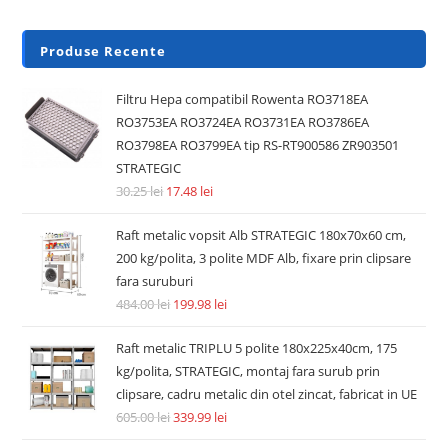
Produse Recente
Filtru Hepa compatibil Rowenta RO3718EA
RO3753EA RO3724EA RO3731EA RO3786EA
RO3798EA RO3799EA tip RS-RT900586 ZR903501
STRATEGIC
30.25
lei
17.48
lei
Raft metalic vopsit Alb STRATEGIC 180x70x60 cm,
200 kg/polita, 3 polite MDF Alb, fixare prin clipsare
fara suruburi
484.00
lei
199.98
lei
Raft metalic TRIPLU 5 polite 180x225x40cm, 175
kg/polita, STRATEGIC, montaj fara surub prin
clipsare, cadru metalic din otel zincat, fabricat in UE
605.00
lei
339.99
lei