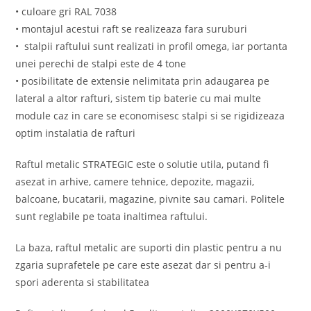
• culoare gri RAL 7038
• montajul acestui raft se realizeaza fara suruburi
• stalpii raftului sunt realizati in profil omega, iar portanta
unei perechi de stalpi este de 4 tone
• posibilitate de extensie nelimitata prin adaugarea pe
lateral a altor rafturi, sistem tip baterie cu mai multe
module caz in care se economisesc stalpi si se rigidizeaza
optim instalatia de rafturi
Raftul metalic STRATEGIC este o solutie utila, putand fi
asezat in arhive, camere tehnice, depozite, magazii,
balcoane, bucatarii, magazine, pivnite sau camari. Politele
sunt reglabile pe toata inaltimea raftului.
La baza, raftul metalic are suporti din plastic pentru a nu
zgaria suprafetele pe care este asezat dar si pentru a-i
spori aderenta si stabilitatea