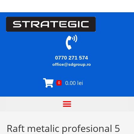
0770 271 574
office@sdgroup.ro
0.00
lei
0
Raft metalic profesional 5