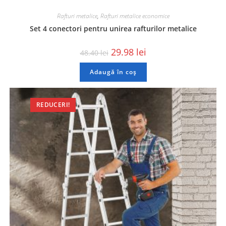
Rafturi metalice
,
Rafturi metalice economice
Set 4 conectori pentru unirea rafturilor metalice
29.98
lei
48.40
lei
Adaugă în coș
REDUCERI!