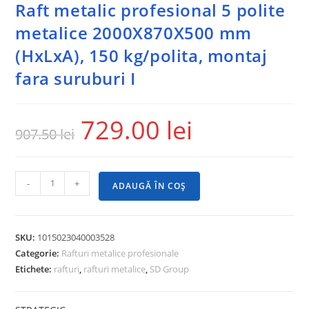
Raft metalic profesional 5 polite
metalice 2000X870X500 mm
(HxLxA), 150 kg/polita, montaj
fara suruburi I
729.00
lei
907.50
lei
-
+
ADAUGĂ ÎN COȘ
SKU:
1015023040003528
Categorie:
Rafturi metalice profesionale
Etichete:
rafturi
,
rafturi metalice
,
SD Group