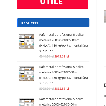
REDUCERI
Raft metalic profesional 5 polite
metalice 2000X5210X600mm
(HxLxA), 180 kg/polita, montaj fara
suruburi 1
4840.00
lei
3913.68
lei
Raft metalic profesional 5 polite
metalice 2000X6210X600mm
(HxLxA), 150 kg/polita, montaj fara
suruburi 1
D
3993.00
lei
3862.85
lei
R
Raft metalic profesional 5 polite
metalice 2000X6210X400mm