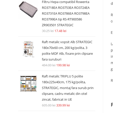
Filtru Hepa compatibil Rowenta
d
RO3718EA RO3753EA RO3724EA
RO3731EA RO3786EA RO3798EA
R
RO3799EA tip RS-RT900586
c
ZR903501 STRATEGIC
30.25
lei
17.48
lei
E
Raft metalic vopsit Alb STRATEGIC
L
180x70x60 cm, 200 kg/polita, 3
p
polite MDF Alb, fixare prin clipsare
i
fara suruburi
m
484.00
lei
199.98
lei
g
Raft metalic TRIPLU 5 polite
R
180x225x40cm, 175 kg/polita,
STRATEGIC, montaj fara surub prin
clipsare, cadru metalic din otel
zincat, fabricat in UE
605.00
lei
339.99
lei