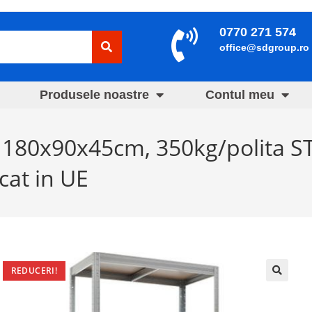
0770 271 574
office@sdgroup.ro
Produsele noastre
Contul meu
F 180x90x45cm, 350kg/polita S
icat in UE
REDUCERI!
🔍