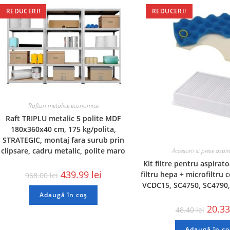
REDUCERI!
REDUCERI!
Rafturi metalice economice
Raft TRIPLU metalic 5 polite MDF
180x360x40 cm, 175 kg/polita,
STRATEGIC, montaj fara surub prin
clipsare, cadru metalic, polite maro
Accesorii si piese aspi
Kit filtre pentru aspira
439.99
lei
filtru hepa + microfiltru 
968.00
lei
VCDC15, SC4750, SC4790
Adaugă în coș
20.3
48.40
lei
Adaugă în co