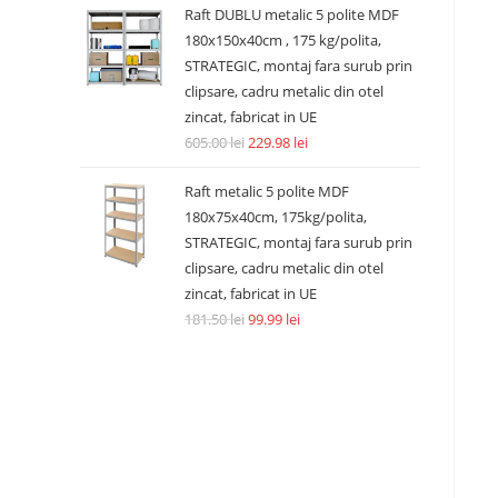
Raft DUBLU metalic 5 polite MDF
180x150x40cm , 175 kg/polita,
STRATEGIC, montaj fara surub prin
clipsare, cadru metalic din otel
zincat, fabricat in UE
605.00
lei
229.98
lei
Raft metalic 5 polite MDF
180x75x40cm, 175kg/polita,
STRATEGIC, montaj fara surub prin
clipsare, cadru metalic din otel
zincat, fabricat in UE
181.50
lei
99.99
lei