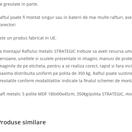
e greutate in parte.
aftul poate fi montat singur sau in baterii de mai multe rafturi, ase
onectori
ste un produs fabricat in UE.
a montajul Raftului metalic STRATEGIC trebuie sa aveti resursa uma
ersoane, uneltele si sculele prezentate in imagini, manusi de prote
maginile de pe eticheta, pentru a se realiza corect, rapid si fara i
axima distribuita uniform pe polita de 350 kg. Raftul poate sustine
reutatile conform modalitatilor indicate la finalul schemei de mont
aft metalic 5 polite MDF 180x90x45cm, 350kg/polita STRATEGIC, mont
Produse similare