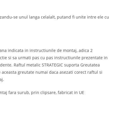
zandu-se unul langa celalalt, putand fi unite intre ele cu
na indicata in instructiunile de montaj, adica 2
ctie si sa urmati pas cu pas instructiunile prezentate in
ncidente. Raftul metalic STRATEGIC suporta Greutatea
 aceasta greutate numai daca asezati corect raftul si
aj.
aj fara surub, prin clipsare, fabricat in UE