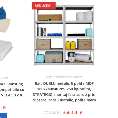
REDUCERI!
Rafturi metalice economice
ratoare
Raft DUBLU metalic 5 polite MDF
toare Samsung
180x240x40 cm, 250 kg/polita,
compatibile cu
STRATEGIC, montaj fara surub prin
, VCC435TV3C
clipsare, cadru metalic, polite maro
3
lei
366.04
lei
726.00
lei
ș