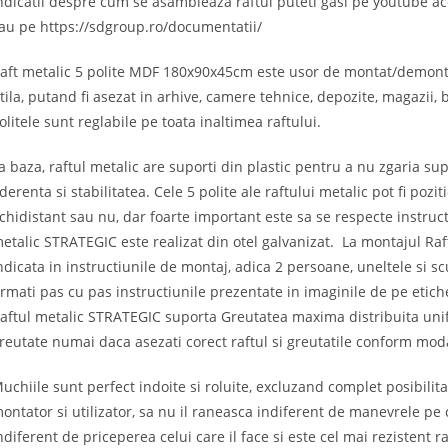
ndicatii despre cum se asambleaza raftul puteti gasi pe youtube a
au pe https://sdgroup.ro/documentatii/
aft metalic 5 polite MDF 180x90x45cm este usor de montat/demontat
tila, putand fi asezat in arhive, camere tehnice, depozite, magazii,
olitele sunt reglabile pe toata inaltimea raftului.
a baza, raftul metalic are suporti din plastic pentru a nu zgaria sup
derenta si stabilitatea. Cele 5 polite ale raftului metalic pot fi pozi
chidistant sau nu, dar foarte important este sa se respecte instruct
etalic STRATEGIC este realizat din otel galvanizat. La montajul Ra
ndicata in instructiunile de montaj, adica 2 persoane, uneltele si s
rmati pas cu pas instructiunile prezentate in imaginile de pe etichet
aftul metalic STRATEGIC suporta Greutatea maxima distribuita unif
reutate numai daca asezati corect raftul si greutatile conform modal
uchiile sunt perfect indoite si roluite, excluzand complet posibilita
ontator si utilizator, sa nu il raneasca indiferent de manevrele pe c
ndiferent de priceperea celui care il face si este cel mai rezistent