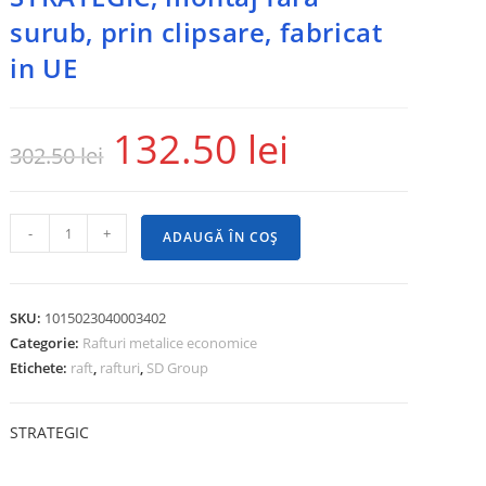
surub, prin clipsare, fabricat
in UE
132.50
lei
302.50
lei
-
+
ADAUGĂ ÎN COȘ
SKU:
1015023040003402
Categorie:
Rafturi metalice economice
Etichete:
raft
,
rafturi
,
SD Group
STRATEGIC