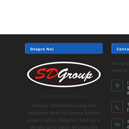
Despre Noi
Conta
Ne puteți
orele 10
I
STRATEGIC DISTRIBUTION SA
T
Strategic Distribution Group este
importator direct din Spania, Polonia,
Ungaria, Grecia, Bulgaria, China dar si
din alte tari si alaturi de produsele