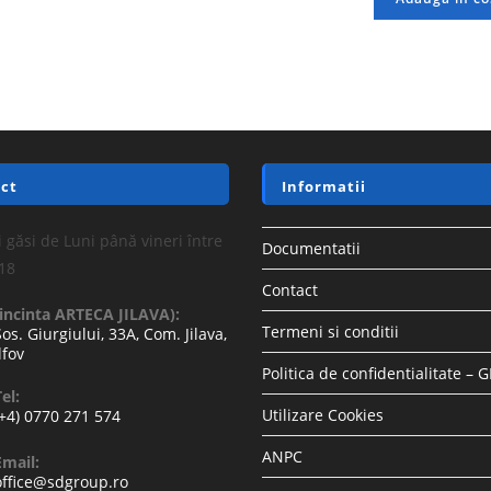
ct
Informatii
 găsi de Luni până vineri între
Documentatii
-18
Contact
(incinta ARTECA JILAVA):
Termeni si conditii
Sos. Giurgiului, 33A, Com. Jilava,
lfov
Politica de confidentialitate – 
el:
Utilizare Cookies
(+4) 0770 271 574
ANPC
Email:
office@sdgroup.ro