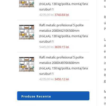
I
(HxLxA), 130 kg/polita, montaj fara
s
suruburi 1
4235.00
lei
3740.84
lei
R
u
Raft metalic profesional 5 polite
P
metalice 2000X6210X500mm
(HxLxA), 130 kg/polita, montaj fara
L
suruburi 1
a
5445.00
lei
3639.15
lei
e
m
Raft metalic profesional 5 polite
metalice 2000X4976X600mm
i
(HxLxA), 150 kg/polita, montaj fara
u
suruburi 1
R
4235.00
lei
3456.12
lei
g
M
Produse Recente
m
i