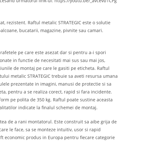
ccesand urmatorul link-ul: https://youtu.be/_avcevb1CPg
, rezistent. Raftul metalic STRATEGIC este o solutie
 balcoane, bucatarii, magazine, pivnite sau camari.
rafetele pe care este asezat dar si pentru a-i spori
tionate in functie de necesitati mai sus sau mai jos,
iunile de montaj pe care le gasiti pe eticheta. Raftul
ftului metalic STRATEGIC trebuie sa aveti resursa umana
culele prezentate in imagini, manusi de protectie si sa
a, pentru a se realiza corect, rapid si fara incidente.
orm pe polita de 350 kg. Raftul poate sustine aceasta
itatilor indicate la finalul schemei de montaj.
tea de a rani montatorul. Este construit sa aibe grija de
are le face, sa se monteze intuitiv, usor si rapid
 raft economic produs in Europa pentru fiecare categorie