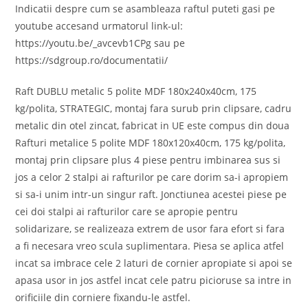
Indicatii despre cum se asambleaza raftul puteti gasi pe
youtube accesand urmatorul link-ul:
https://youtu.be/_avcevb1CPg sau pe
https://sdgroup.ro/documentatii/
Raft DUBLU metalic 5 polite MDF 180x240x40cm, 175
kg/polita, STRATEGIC, montaj fara surub prin clipsare, cadru
metalic din otel zincat, fabricat in UE este compus din doua
Rafturi metalice 5 polite MDF 180x120x40cm, 175 kg/polita,
montaj prin clipsare plus 4 piese pentru imbinarea sus si
jos a celor 2 stalpi ai rafturilor pe care dorim sa-i apropiem
si sa-i unim intr-un singur raft. Jonctiunea acestei piese pe
cei doi stalpi ai rafturilor care se apropie pentru
solidarizare, se realizeaza extrem de usor fara efort si fara
a fi necesara vreo scula suplimentara. Piesa se aplica atfel
incat sa imbrace cele 2 laturi de cornier apropiate si apoi se
apasa usor in jos astfel incat cele patru picioruse sa intre in
orificiile din corniere fixandu-le astfel.