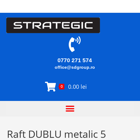
0770 271 574
office@sdgroup.ro
0.00
lei
0
Raft DUBLU metalic 5