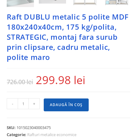
Raft DUBLU metalic 5 polite MDF
180x240x40cm, 175 kg/polita,
STRATEGIC, montaj fara surub
prin clipsare, cadru metalic,
polite maro
299.98
lei
726.00
lei
-
+
ADAUGĂ ÎN COȘ
SKU:
1015023040003475
Categorie:
Rafturi metalice economice