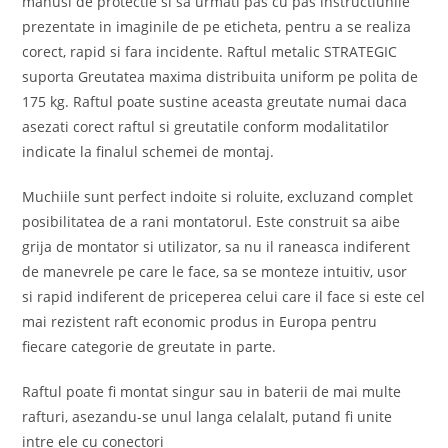
manusi de protectie si sa urmati pas cu pas instructiunile
prezentate in imaginile de pe eticheta, pentru a se realiza
corect, rapid si fara incidente. Raftul metalic STRATEGIC
suporta Greutatea maxima distribuita uniform pe polita de
175 kg. Raftul poate sustine aceasta greutate numai daca
asezati corect raftul si greutatile conform modalitatilor
indicate la finalul schemei de montaj.
Muchiile sunt perfect indoite si roluite, excluzand complet
posibilitatea de a rani montatorul. Este construit sa aibe
grija de montator si utilizator, sa nu il raneasca indiferent
de manevrele pe care le face, sa se monteze intuitiv, usor
si rapid indiferent de priceperea celui care il face si este cel
mai rezistent raft economic produs in Europa pentru
fiecare categorie de greutate in parte.
Raftul poate fi montat singur sau in baterii de mai multe
rafturi, asezandu-se unul langa celalalt, putand fi unite
intre ele cu conectori