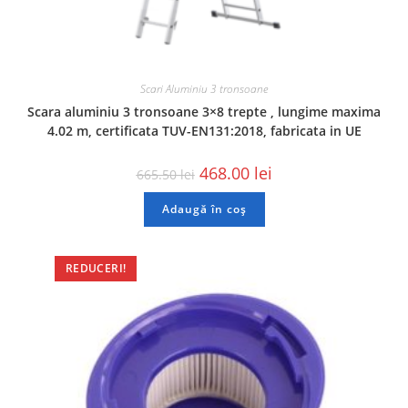
Scari Aluminiu 3 tronsoane
Scara aluminiu 3 tronsoane 3×8 trepte , lungime maxima
4.02 m, certificata TUV-EN131:2018, fabricata in UE
468.00
lei
665.50
lei
Adaugă în coș
REDUCERI!