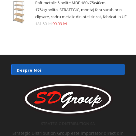
Raft metalic 5 polite MDF 180x75x40cm,
175kg/polita, STRATEGIC, montaj fara surub prin
clipsare, cadru metalic din otel zincat, fabricat in UE
181.50
lei
99.99
lei
Despre Noi
STRATEGIC DISTRIBUTION SA
Strategic Distribution Group este importator direct din