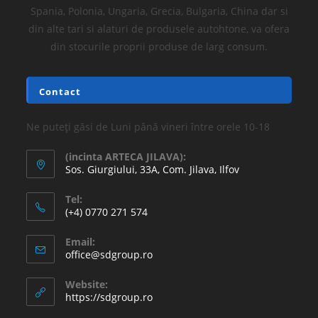
Spania, Polonia, Ungaria, Grecia, Bulgaria, China dar si
din alte tari si alaturi de produsele autohtone, va ofera
din stocurile proprii produse de larg consum.
Contact
Ne puteți găsi de Luni până vineri între orele 10-18
(incinta ARTECA JILAVA):
Sos. Giurgiului, 33A, Com. Jilava, Ilfov
Tel:
(+4) 0770 271 574
Email:
office@sdgroup.ro
Website:
https://sdgroup.ro