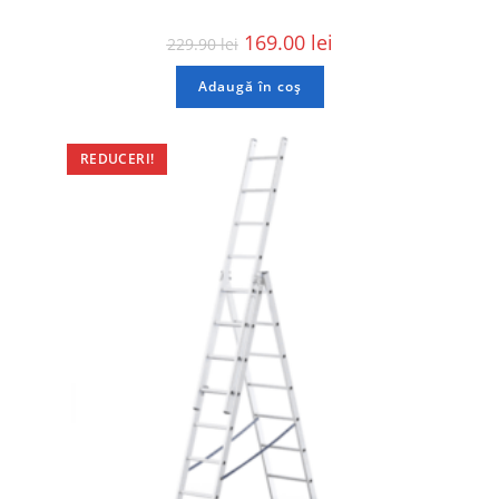
169.00
lei
229.90
lei
Adaugă în coș
REDUCERI!