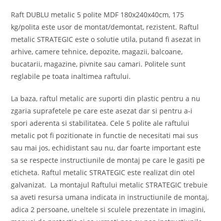
Raft DUBLU metalic 5 polite MDF 180x240x40cm, 175
kg/polita este usor de montat/demontat, rezistent. Raftul
metalic STRATEGIC este o solutie utila, putand fi asezat in
arhive, camere tehnice, depozite, magazii, balcoane,
bucatarii, magazine, pivnite sau camari. Politele sunt
reglabile pe toata inaltimea raftului.
La baza, raftul metalic are suporti din plastic pentru a nu
zgaria suprafetele pe care este asezat dar si pentru a-i
spori aderenta si stabilitatea. Cele 5 polite ale raftului
metalic pot fi pozitionate in functie de necesitati mai sus
sau mai jos, echidistant sau nu, dar foarte important este
sa se respecte instructiunile de montaj pe care le gasiti pe
eticheta. Raftul metalic STRATEGIC este realizat din otel
galvanizat. La montajul Raftului metalic STRATEGIC trebuie
sa aveti resursa umana indicata in instructiunile de montaj,
adica 2 persoane, uneltele si sculele prezentate in imagini,