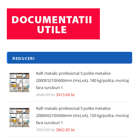
REDUCERI
Raft metalic profesional 5 polite metalice
2000X5210X600mm (HxLxA), 180 kg/polita, montaj
fara suruburi 1
4840.00
lei
3913.68
lei
Raft metalic profesional 5 polite metalice
2000X6210X600mm (HxLxA), 150 kg/polita, montaj
fara suruburi 1
3993.00
lei
3862.85
lei