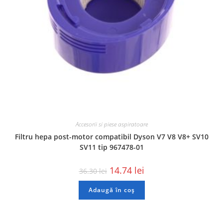
Accesorii si piese aspiratoare
Filtru hepa post-motor compatibil Dyson V7 V8 V8+ SV10
SV11 tip 967478-01
14.74
lei
36.30
lei
Adaugă în coș