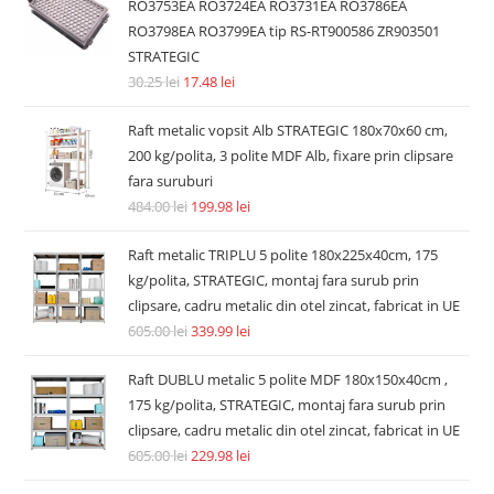
RO3753EA RO3724EA RO3731EA RO3786EA
RO3798EA RO3799EA tip RS-RT900586 ZR903501
STRATEGIC
30.25
lei
17.48
lei
Raft metalic vopsit Alb STRATEGIC 180x70x60 cm,
200 kg/polita, 3 polite MDF Alb, fixare prin clipsare
fara suruburi
484.00
lei
199.98
lei
Raft metalic TRIPLU 5 polite 180x225x40cm, 175
kg/polita, STRATEGIC, montaj fara surub prin
clipsare, cadru metalic din otel zincat, fabricat in UE
605.00
lei
339.99
lei
Raft DUBLU metalic 5 polite MDF 180x150x40cm ,
175 kg/polita, STRATEGIC, montaj fara surub prin
clipsare, cadru metalic din otel zincat, fabricat in UE
605.00
lei
229.98
lei