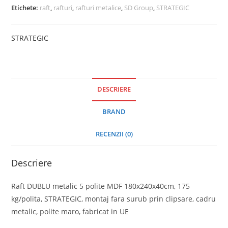
Etichete:
raft
,
rafturi
,
rafturi metalice
,
SD Group
,
STRATEGIC
STRATEGIC
DESCRIERE
BRAND
RECENZII (0)
Descriere
Raft DUBLU metalic 5 polite MDF 180x240x40cm, 175
kg/polita, STRATEGIC, montaj fara surub prin clipsare, cadru
metalic, polite maro, fabricat in UE