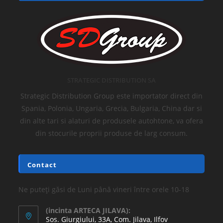
STRATEGIC DISTRIBUTION SA
Strategic Distribution Group este importator direct din
Spania, Polonia, Ungaria, Grecia, Bulgaria, China dar si
din alte tari si alaturi de produsele autohtone, va ofera
din stocurile proprii produse de larg consum.
Contact
Ne puteți găsi de Luni până vineri între orele 10-18
(incinta ARTECA JILAVA):
Sos. Giurgiului, 33A, Com. Jilava, Ilfov