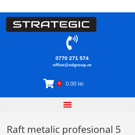
0770 271 574
office@sdgroup.ro
0.00
lei
0
Raft metalic profesional 5