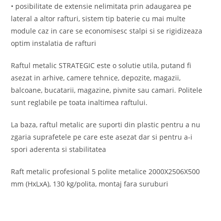
• posibilitate de extensie nelimitata prin adaugarea pe
lateral a altor rafturi, sistem tip baterie cu mai multe
module caz in care se economisesc stalpi si se rigidizeaza
optim instalatia de rafturi
Raftul metalic STRATEGIC este o solutie utila, putand fi
asezat in arhive, camere tehnice, depozite, magazii,
balcoane, bucatarii, magazine, pivnite sau camari. Politele
sunt reglabile pe toata inaltimea raftului.
La baza, raftul metalic are suporti din plastic pentru a nu
zgaria suprafetele pe care este asezat dar si pentru a-i
spori aderenta si stabilitatea
Raft metalic profesional 5 polite metalice 2000X2506X500
mm (HxLxA), 130 kg/polita, montaj fara suruburi