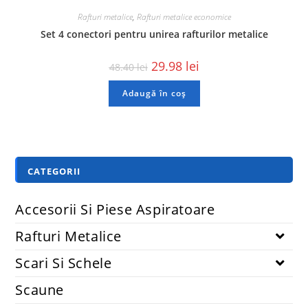
Rafturi metalice
,
Rafturi metalice economice
Set 4 conectori pentru unirea rafturilor metalice
29.98
lei
48.40
lei
Adaugă în coș
CATEGORII
Accesorii Si Piese Aspiratoare
Rafturi Metalice
Scari Si Schele
Scaune