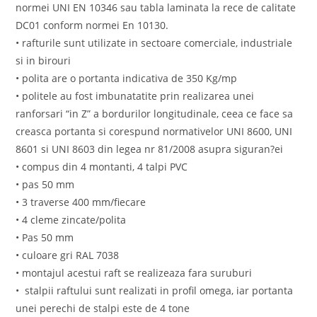
normei UNI EN 10346 sau tabla laminata la rece de calitate
DC01 conform normei En 10130.
• rafturile sunt utilizate in sectoare comerciale, industriale
si in birouri
• polita are o portanta indicativa de 350 Kg/mp
• politele au fost imbunatatite prin realizarea unei
ranforsari “in Z” a bordurilor longitudinale, ceea ce face sa
creasca portanta si corespund normativelor UNI 8600, UNI
8601 si UNI 8603 din legea nr 81/2008 asupra siguran?ei
• compus din 4 montanti, 4 talpi PVC
• pas 50 mm
• 3 traverse 400 mm/fiecare
• 4 cleme zincate/polita
• Pas 50 mm
• culoare gri RAL 7038
• montajul acestui raft se realizeaza fara suruburi
• stalpii raftului sunt realizati in profil omega, iar portanta
unei perechi de stalpi este de 4 tone