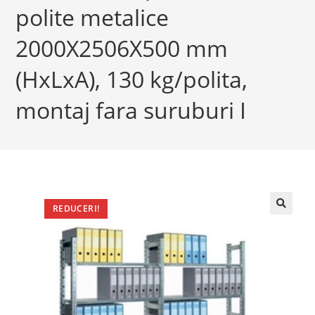
polite metalice
2000X2506X500 mm
(HxLxA), 130 kg/polita,
montaj fara suruburi I
REDUCERI!
🔍