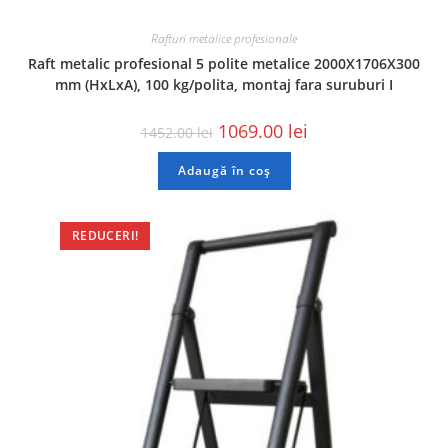
Rafturi metalice profesionale
Raft metalic profesional 5 polite metalice 2000X1706X300
mm (HxLxA), 100 kg/polita, montaj fara suruburi I
1069.00
lei
1452.00
lei
Adaugă în coș
REDUCERI!