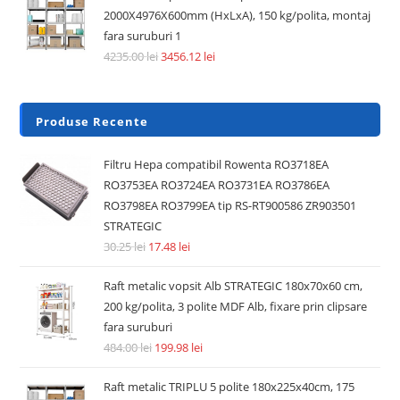
2000X4976X600mm (HxLxA), 150 kg/polita, montaj
fara suruburi 1
4235.00
lei
3456.12
lei
Produse Recente
Filtru Hepa compatibil Rowenta RO3718EA
RO3753EA RO3724EA RO3731EA RO3786EA
RO3798EA RO3799EA tip RS-RT900586 ZR903501
STRATEGIC
30.25
lei
17.48
lei
Raft metalic vopsit Alb STRATEGIC 180x70x60 cm,
200 kg/polita, 3 polite MDF Alb, fixare prin clipsare
fara suruburi
484.00
lei
199.98
lei
Raft metalic TRIPLU 5 polite 180x225x40cm, 175