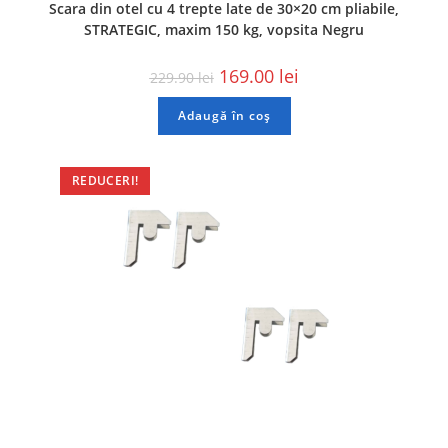
Scara din otel cu 4 trepte late de 30×20 cm pliabile,
STRATEGIC, maxim 150 kg, vopsita Negru
169.00
lei
229.90
lei
Adaugă în coș
REDUCERI!