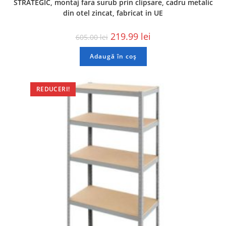
STRATEGIC, montaj fara surub prin clipsare, cadru metalic
din otel zincat, fabricat in UE
219.99
lei
605.00
lei
Adaugă în coș
REDUCERI!