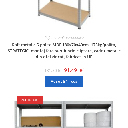
Rafturi metalice economice
Raft metalic 5 polite MDF 180x70x40cm, 175kg/polita,
STRATEGIC, montaj fara surub prin clipsare, cadru metalic
din otel zincat, fabricat in UE
91.49
lei
181.50
lei
Adaugă în coș
REDUCERI!