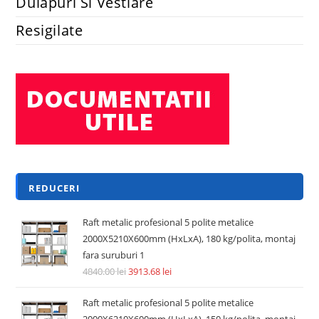
Dulapuri Si Vestiare
Resigilate
REDUCERI
Raft metalic profesional 5 polite metalice
2000X5210X600mm (HxLxA), 180 kg/polita, montaj
fara suruburi 1
4840.00
lei
3913.68
lei
Raft metalic profesional 5 polite metalice
2000X6210X600mm (HxLxA), 150 kg/polita, montaj