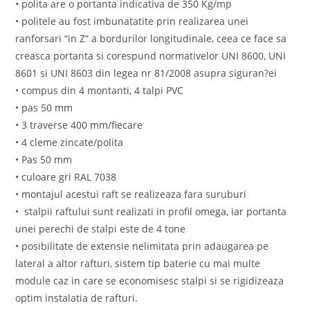
• polita are o portanta indicativa de 350 Kg/mp
• politele au fost imbunatatite prin realizarea unei
ranforsari “in Z” a bordurilor longitudinale, ceea ce face sa
creasca portanta si corespund normativelor UNI 8600, UNI
8601 si UNI 8603 din legea nr 81/2008 asupra siguran?ei
• compus din 4 montanti, 4 talpi PVC
• pas 50 mm
• 3 traverse 400 mm/fiecare
• 4 cleme zincate/polita
• Pas 50 mm
• culoare gri RAL 7038
• montajul acestui raft se realizeaza fara suruburi
• stalpii raftului sunt realizati in profil omega, iar portanta
unei perechi de stalpi este de 4 tone
• posibilitate de extensie nelimitata prin adaugarea pe
lateral a altor rafturi, sistem tip baterie cu mai multe
module caz in care se economisesc stalpi si se rigidizeaza
optim instalatia de rafturi.