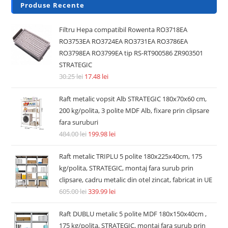
Produse Recente
Filtru Hepa compatibil Rowenta RO3718EA
RO3753EA RO3724EA RO3731EA RO3786EA
RO3798EA RO3799EA tip RS-RT900586 ZR903501
STRATEGIC
30.25
lei
17.48
lei
Raft metalic vopsit Alb STRATEGIC 180x70x60 cm,
200 kg/polita, 3 polite MDF Alb, fixare prin clipsare
fara suruburi
484.00
lei
199.98
lei
Raft metalic TRIPLU 5 polite 180x225x40cm, 175
kg/polita, STRATEGIC, montaj fara surub prin
clipsare, cadru metalic din otel zincat, fabricat in UE
605.00
lei
339.99
lei
Raft DUBLU metalic 5 polite MDF 180x150x40cm ,
175 kg/polita, STRATEGIC, montaj fara surub prin