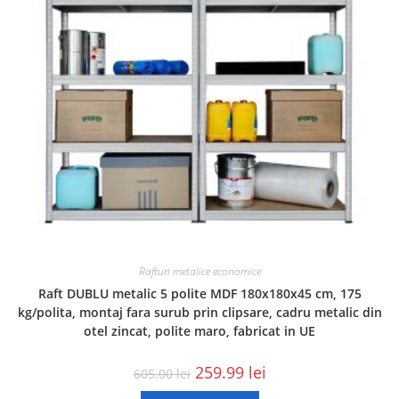
Rafturi metalice economice
Raft DUBLU metalic 5 polite MDF 180x180x45 cm, 175
kg/polita, montaj fara surub prin clipsare, cadru metalic din
otel zincat, polite maro, fabricat in UE
259.99
lei
605.00
lei