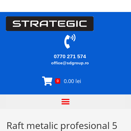
0770 271 574
office@sdgroup.ro
0.00
lei
0
Raft metalic profesional 5