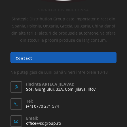
STRATEGIC DISTRIBUTION SA
Strategic Distribution Group este importator direct din
Spania, Polonia, Ungaria, Grecia, Bulgaria, China dar si
din alte tari si alaturi de produsele autohtone, va ofera
din stocurile proprii produse de larg consum.
Contact
Ne puteți găsi de Luni până vineri între orele 10-18
(incinta ARTECA JILAVA):
Sos. Giurgiului, 33A, Com. Jilava, Ilfov
Tel:
(+4) 0770 271 574
Email:
office@sdgroup.ro