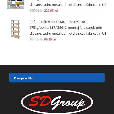
clipsare, cadru metalic din otel zincat, fabricat in UE
605.00
lei
229.98
lei
Raft metalic 5 polite MDF 180x75x40cm,
175kg/polita, STRATEGIC, montaj fara surub prin
clipsare, cadru metalic din otel zincat, fabricat in UE
181.50
lei
99.99
lei
Despre Noi