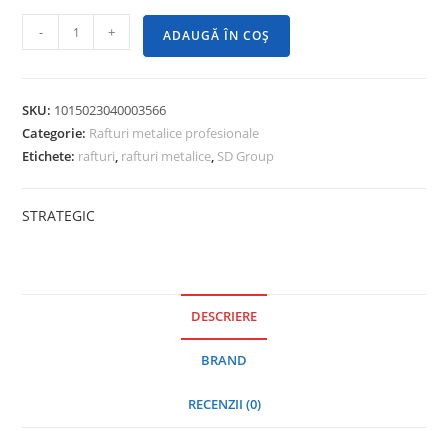
-
+
ADAUGĂ ÎN COȘ
SKU:
1015023040003566
Categorie:
Rafturi metalice profesionale
Etichete:
rafturi
,
rafturi metalice
,
SD Group
STRATEGIC
DESCRIERE
BRAND
RECENZII (0)