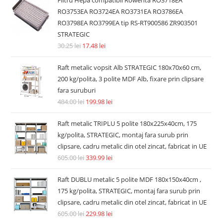
Filtru Hepa compatibil Rowenta RO3718EA
RO3753EA RO3724EA RO3731EA RO3786EA
RO3798EA RO3799EA tip RS-RT900586 ZR903501
STRATEGIC
30.25
lei
17.48
lei
Raft metalic vopsit Alb STRATEGIC 180x70x60 cm,
200 kg/polita, 3 polite MDF Alb, fixare prin clipsare
fara suruburi
484.00
lei
199.98
lei
Raft metalic TRIPLU 5 polite 180x225x40cm, 175
kg/polita, STRATEGIC, montaj fara surub prin
clipsare, cadru metalic din otel zincat, fabricat in UE
605.00
lei
339.99
lei
Raft DUBLU metalic 5 polite MDF 180x150x40cm ,
175 kg/polita, STRATEGIC, montaj fara surub prin
clipsare, cadru metalic din otel zincat, fabricat in UE
605.00
lei
229.98
lei