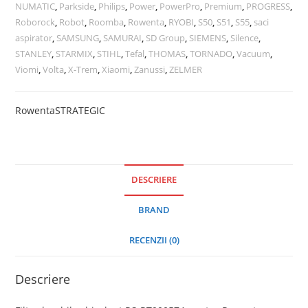
NUMATIC
,
Parkside
,
Philips
,
Power
,
PowerPro
,
Premium
,
PROGRESS
,
Roborock
,
Robot
,
Roomba
,
Rowenta
,
RYOBI
,
S50
,
S51
,
S55
,
saci
aspirator
,
SAMSUNG
,
SAMURAI
,
SD Group
,
SIEMENS
,
Silence
,
STANLEY
,
STARMIX
,
STIHL
,
Tefal
,
THOMAS
,
TORNADO
,
Vacuum
,
Viomi
,
Volta
,
X-Trem
,
Xiaomi
,
Zanussi
,
ZELMER
Rowenta
STRATEGIC
DESCRIERE
BRAND
RECENZII (0)
Descriere