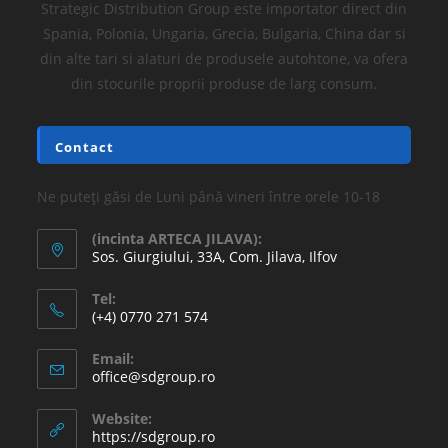
Strategic Distribution Group este importator direct din
Spania, Polonia, Ungaria, Grecia, Bulgaria, China dar si
din alte tari si alaturi de produsele autohtone, va ofera
din stocurile proprii produse de larg consum.
Contact
Ne puteți găsi de Luni până vineri între orele 10-18
(incinta ARTECA JILAVA):
Sos. Giurgiului, 33A, Com. Jilava, Ilfov
Tel:
(+4) 0770 271 574
Email:
office@sdgroup.ro
Website:
https://sdgroup.ro