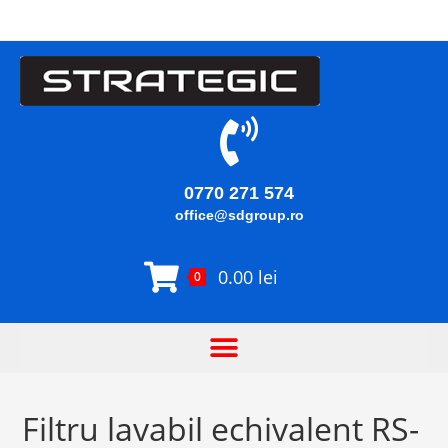
0770 271 574
office@sdgroup.ro
0.00
lei
0
Filtru lavabil echivalent RS-