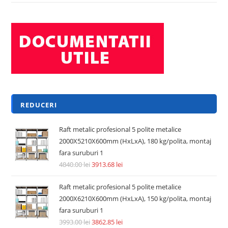
REDUCERI
Raft metalic profesional 5 polite metalice
2000X5210X600mm (HxLxA), 180 kg/polita, montaj
fara suruburi 1
4840.00
lei
3913.68
lei
Raft metalic profesional 5 polite metalice
2000X6210X600mm (HxLxA), 150 kg/polita, montaj
fara suruburi 1
3993.00
lei
3862.85
lei