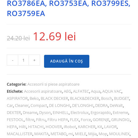
RO3786EA, RO3753EA, RO3799ES,
RO3759EA
12.69
lei
24.20
lei
-
+
ADAUGĂ ÎN COȘ
Categorie:
Accesorii si piese aspiratoare
Etichete:
Accesorii aspiratoare
,
AEG
,
ALFATEC
,
Aqua
,
AQUA VAC
,
ASPIRATOR
,
Beko
,
BLACK DECKER
,
BLACK&DECKER
,
Bosch
,
BUDGET
,
Car
,
Cleaner
,
Compact
,
DE LONGHI
,
DE'LONGHI
,
DEDRA
,
DeWalt
,
DEXTER
,
Dreame
,
Dyson
,
EINHELL
,
Electrolux
,
Ergorapido
,
Extreme
,
FESTOOL
,
filtre
,
Filtru
,
Filtru HEPA
,
FLEX
,
Force
,
GORENJE
,
GRUNDIG:
,
HEPA
,
Hilti
,
HITACHI
,
HOOVER
,
iRobot
,
KARCHER
,
Kit
,
LAVOR
,
MACALLISTER
,
MAKITA
,
METABO
,
mi
,
MIELE
,
Mijia
,
Mop
,
MOULINEX
,