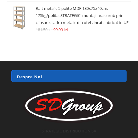
Raft metalic 5 polite MDF 180x75x40cm,
175kg/polita, STRATEGIC, montaj fara surub prin
clipsare, cadru metalic din otel zincat, fabricat in UE
181.50
lei
99.99
lei
Despre Noi
STRATEGIC DISTRIBUTION SA