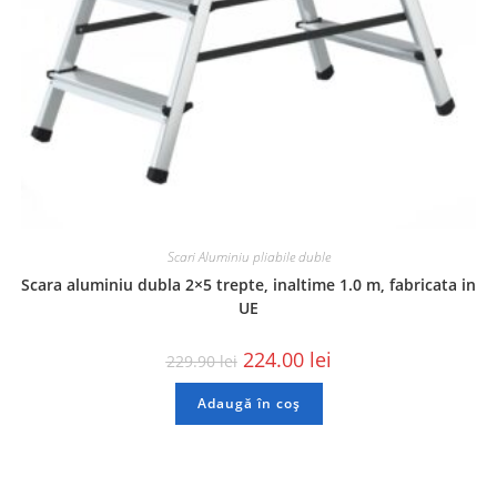
Scari Aluminiu pliabile duble
Scara aluminiu dubla 2×5 trepte, inaltime 1.0 m, fabricata in
UE
224.00
lei
229.90
lei
Adaugă în coș