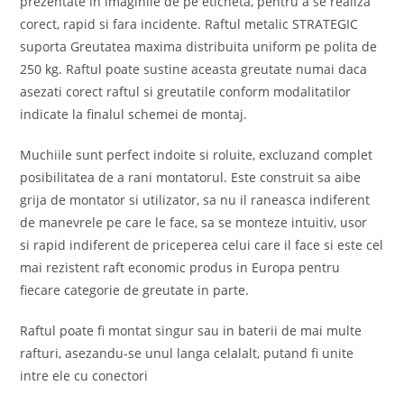
prezentate in imaginile de pe eticheta, pentru a se realiza
corect, rapid si fara incidente. Raftul metalic STRATEGIC
suporta Greutatea maxima distribuita uniform pe polita de
250 kg. Raftul poate sustine aceasta greutate numai daca
asezati corect raftul si greutatile conform modalitatilor
indicate la finalul schemei de montaj.
Muchiile sunt perfect indoite si roluite, excluzand complet
posibilitatea de a rani montatorul. Este construit sa aibe
grija de montator si utilizator, sa nu il raneasca indiferent
de manevrele pe care le face, sa se monteze intuitiv, usor
si rapid indiferent de priceperea celui care il face si este cel
mai rezistent raft economic produs in Europa pentru
fiecare categorie de greutate in parte.
Raftul poate fi montat singur sau in baterii de mai multe
rafturi, asezandu-se unul langa celalalt, putand fi unite
intre ele cu conectori