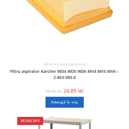
Accesorii si piese aspiratoare
Filtru aspirator Karcher WD4 WD5 WD6 MV4 MV5 MV6 –
2.863-005.0
24.89
lei
36.30
lei
Adaugă în coș
REDUCERI!