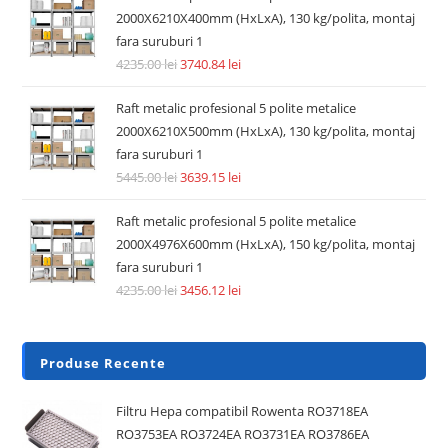
2000X6210X400mm (HxLxA), 130 kg/polita, montaj
fara suruburi 1
4235.00
lei
3740.84
lei
Raft metalic profesional 5 polite metalice
2000X6210X500mm (HxLxA), 130 kg/polita, montaj
fara suruburi 1
5445.00
lei
3639.15
lei
Raft metalic profesional 5 polite metalice
2000X4976X600mm (HxLxA), 150 kg/polita, montaj
fara suruburi 1
4235.00
lei
3456.12
lei
Produse Recente
Filtru Hepa compatibil Rowenta RO3718EA
RO3753EA RO3724EA RO3731EA RO3786EA