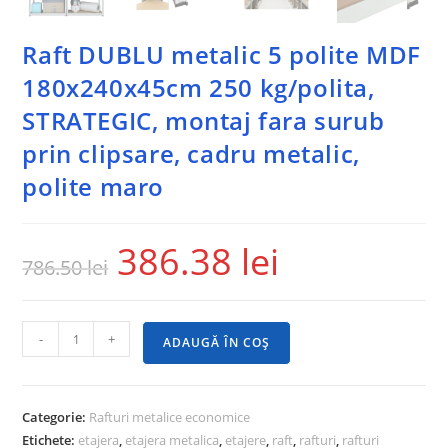
Raft DUBLU metalic 5 polite MDF
180x240x45cm 250 kg/polita,
STRATEGIC, montaj fara surub
prin clipsare, cadru metalic,
polite maro
386.38
lei
786.50
lei
-
+
ADAUGĂ ÎN COȘ
Categorie:
Rafturi metalice economice
Etichete:
etajera
,
etajera metalica
,
etajere
,
raft
,
rafturi
,
rafturi