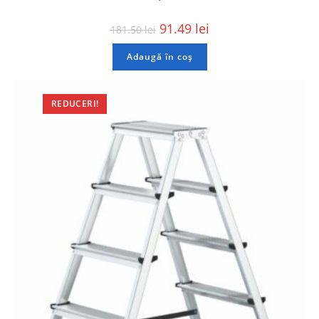
91.49
lei
181.50
lei
Adaugă în coș
REDUCERI!