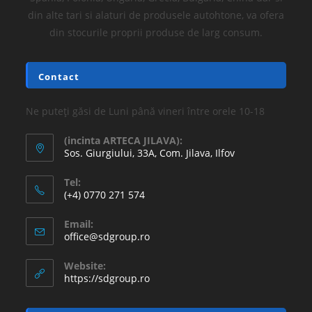
din alte tari si alaturi de produsele autohtone, va ofera
din stocurile proprii produse de larg consum.
Contact
Ne puteți găsi de Luni până vineri între orele 10-18
(incinta ARTECA JILAVA):
Sos. Giurgiului, 33A, Com. Jilava, Ilfov
Tel:
(+4) 0770 271 574
Email:
office@sdgroup.ro
Website:
https://sdgroup.ro