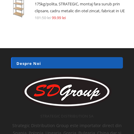
175kg/polita, STRATEGIC, montaj fara surub prin
clipsare, cadru metalic din otel zincat, fabricat in UE
181.50
lei
99.99
lei
Despre Noi
STRATEGIC DISTRIBUTION SA
Strategic Distribution Group este importator direct din
Spania, Polonia, Ungaria, Grecia, Bulgaria, China dar si