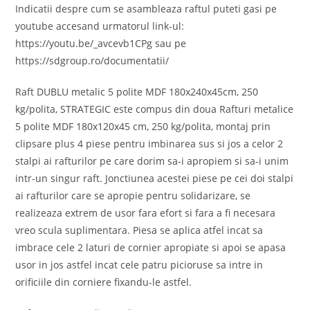
Indicatii despre cum se asambleaza raftul puteti gasi pe
youtube accesand urmatorul link-ul:
https://youtu.be/_avcevb1CPg sau pe
https://sdgroup.ro/documentatii/
Raft DUBLU metalic 5 polite MDF 180x240x45cm, 250
kg/polita, STRATEGIC este compus din doua Rafturi metalice
5 polite MDF 180x120x45 cm, 250 kg/polita, montaj prin
clipsare plus 4 piese pentru imbinarea sus si jos a celor 2
stalpi ai rafturilor pe care dorim sa-i apropiem si sa-i unim
intr-un singur raft. Jonctiunea acestei piese pe cei doi stalpi
ai rafturilor care se apropie pentru solidarizare, se
realizeaza extrem de usor fara efort si fara a fi necesara
vreo scula suplimentara. Piesa se aplica atfel incat sa
imbrace cele 2 laturi de cornier apropiate si apoi se apasa
usor in jos astfel incat cele patru picioruse sa intre in
orificiile din corniere fixandu-le astfel.