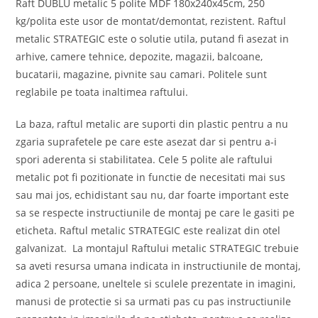
Raft DUBLU metalic 5 polite MDF 180x240x45cm, 250
kg/polita este usor de montat/demontat, rezistent. Raftul
metalic STRATEGIC este o solutie utila, putand fi asezat in
arhive, camere tehnice, depozite, magazii, balcoane,
bucatarii, magazine, pivnite sau camari. Politele sunt
reglabile pe toata inaltimea raftului.
La baza, raftul metalic are suporti din plastic pentru a nu
zgaria suprafetele pe care este asezat dar si pentru a-i
spori aderenta si stabilitatea. Cele 5 polite ale raftului
metalic pot fi pozitionate in functie de necesitati mai sus
sau mai jos, echidistant sau nu, dar foarte important este
sa se respecte instructiunile de montaj pe care le gasiti pe
eticheta. Raftul metalic STRATEGIC este realizat din otel
galvanizat. La montajul Raftului metalic STRATEGIC trebuie
sa aveti resursa umana indicata in instructiunile de montaj,
adica 2 persoane, uneltele si sculele prezentate in imagini,
manusi de protectie si sa urmati pas cu pas instructiunile