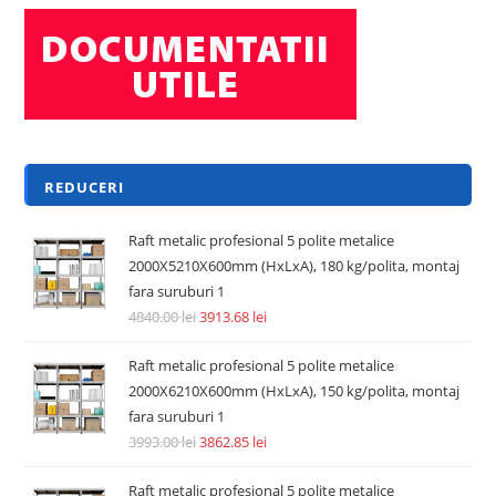
REDUCERI
Raft metalic profesional 5 polite metalice
2000X5210X600mm (HxLxA), 180 kg/polita, montaj
fara suruburi 1
4840.00
lei
3913.68
lei
Raft metalic profesional 5 polite metalice
2000X6210X600mm (HxLxA), 150 kg/polita, montaj
fara suruburi 1
3993.00
lei
3862.85
lei
Raft metalic profesional 5 polite metalice