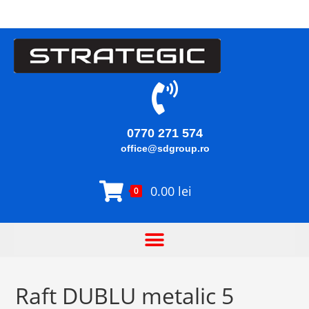
0770 271 574
office@sdgroup.ro
0.00
lei
0
Raft DUBLU metalic 5