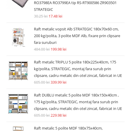
RO3798EA RO3799EA tip RS-RT900586 ZR903501
STRATEGIC
30.25
lei
17.48
lei
Raft metalic vopsit Alb STRATEGIC 180x70x60 cm,
200 kg/polita, 3 polite MDF Alb, fixare prin clipsare
fara suruburi
484.00
lei
199.98
lei
Raft metalic TRIPLU 5 polite 180x225x40cm, 175
kg/polita, STRATEGIC, montaj fara surub prin
clipsare, cadru metalic din otel zincat, fabricat in UE
605.00
lei
339.99
lei
Raft DUBLU metalic 5 polite MDF 180x150x40cm ,
175 kg/polita, STRATEGIC, montaj fara surub prin
clipsare, cadru metalic din otel zincat, fabricat in UE
605.00
lei
229.98
lei
Raft metalic 5 polite MDF 180x75x40cm,