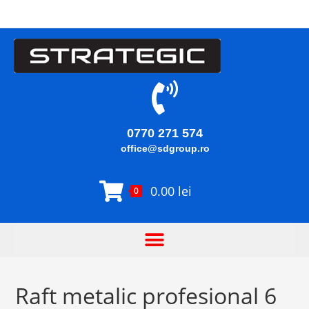
0770 271 574
office@sdgroup.ro
0.00
lei
0
Raft metalic profesional 6