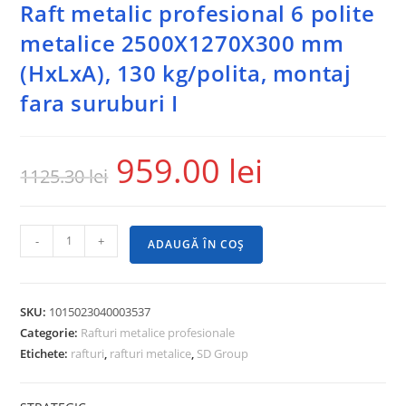
Raft metalic profesional 6 polite
metalice 2500X1270X300 mm
(HxLxA), 130 kg/polita, montaj
fara suruburi I
959.00
lei
1125.30
lei
-
+
ADAUGĂ ÎN COȘ
SKU:
1015023040003537
Categorie:
Rafturi metalice profesionale
Etichete:
rafturi
,
rafturi metalice
,
SD Group