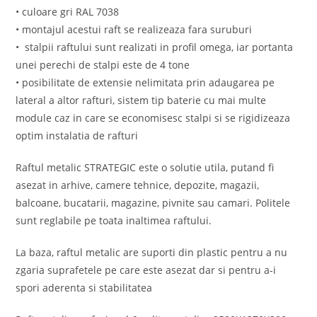
• culoare gri RAL 7038
• montajul acestui raft se realizeaza fara suruburi
• stalpii raftului sunt realizati in profil omega, iar portanta
unei perechi de stalpi este de 4 tone
• posibilitate de extensie nelimitata prin adaugarea pe
lateral a altor rafturi, sistem tip baterie cu mai multe
module caz in care se economisesc stalpi si se rigidizeaza
optim instalatia de rafturi
Raftul metalic STRATEGIC este o solutie utila, putand fi
asezat in arhive, camere tehnice, depozite, magazii,
balcoane, bucatarii, magazine, pivnite sau camari. Politele
sunt reglabile pe toata inaltimea raftului.
La baza, raftul metalic are suporti din plastic pentru a nu
zgaria suprafetele pe care este asezat dar si pentru a-i
spori aderenta si stabilitatea