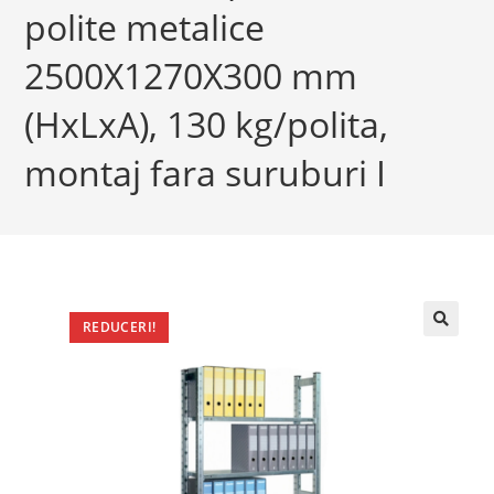
polite metalice
2500X1270X300 mm
(HxLxA), 130 kg/polita,
montaj fara suruburi I
REDUCERI!
🔍