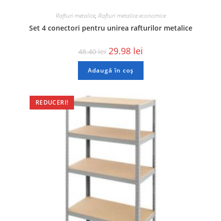
Rafturi metalice
,
Rafturi metalice economice
Set 4 conectori pentru unirea rafturilor metalice
29.98
lei
48.40
lei
Adaugă în coș
REDUCERI!