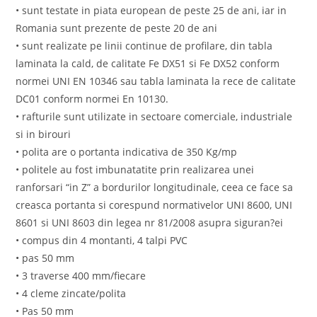
• sunt testate in piata european de peste 25 de ani, iar in
Romania sunt prezente de peste 20 de ani
• sunt realizate pe linii continue de profilare, din tabla
laminata la cald, de calitate Fe DX51 si Fe DX52 conform
normei UNI EN 10346 sau tabla laminata la rece de calitate
DC01 conform normei En 10130.
• rafturile sunt utilizate in sectoare comerciale, industriale
si in birouri
• polita are o portanta indicativa de 350 Kg/mp
• politele au fost imbunatatite prin realizarea unei
ranforsari “in Z” a bordurilor longitudinale, ceea ce face sa
creasca portanta si corespund normativelor UNI 8600, UNI
8601 si UNI 8603 din legea nr 81/2008 asupra siguran?ei
• compus din 4 montanti, 4 talpi PVC
• pas 50 mm
• 3 traverse 400 mm/fiecare
• 4 cleme zincate/polita
• Pas 50 mm