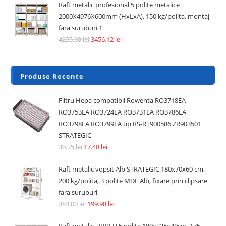
Raft metalic profesional 5 polite metalice
2000X4976X600mm (HxLxA), 150 kg/polita, montaj
fara suruburi 1
4235.00
lei
3456.12
lei
Produse Recente
Filtru Hepa compatibil Rowenta RO3718EA
RO3753EA RO3724EA RO3731EA RO3786EA
RO3798EA RO3799EA tip RS-RT900586 ZR903501
STRATEGIC
30.25
lei
17.48
lei
Raft metalic vopsit Alb STRATEGIC 180x70x60 cm,
200 kg/polita, 3 polite MDF Alb, fixare prin clipsare
fara suruburi
484.00
lei
199.98
lei
Raft metalic TRIPLU 5 polite 180x225x40cm, 175