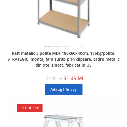
Rafturi metalice economice
Raft metalic 5 polite MDF 180x60x40cm, 175kg/polita,
STRATEGIC, montaj fara surub prin clipsare, cadru metalic
din otel zincat, fabricat in UE
91.49
lei
181.50
lei
Adaugă în coș
REDUCERI!