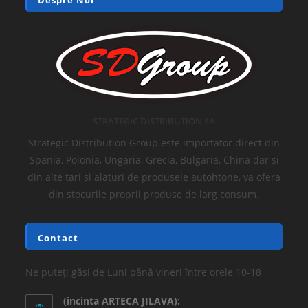
STRATEGIC DISTRIBUTION SA
Strategic Distribution Group este importator direct din
Spania, Polonia, Ungaria, Grecia, Bulgaria, China dar si
din alte tari si alaturi de produsele autohtone, va ofera
din stocurile proprii produse de larg consum.
Contact
Ne puteți găsi de Luni până vineri între orele 10-18
(incinta ARTECA JILAVA):