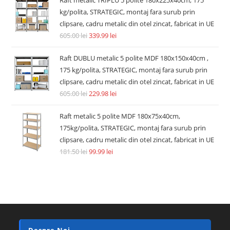
kg/polita, STRATEGIC, montaj fara surub prin
clipsare, cadru metalic din otel zincat, fabricat in UE
605.00
lei
339.99
lei
Raft DUBLU metalic 5 polite MDF 180x150x40cm ,
175 kg/polita, STRATEGIC, montaj fara surub prin
clipsare, cadru metalic din otel zincat, fabricat in UE
605.00
lei
229.98
lei
Raft metalic 5 polite MDF 180x75x40cm,
175kg/polita, STRATEGIC, montaj fara surub prin
clipsare, cadru metalic din otel zincat, fabricat in UE
181.50
lei
99.99
lei
Despre Noi