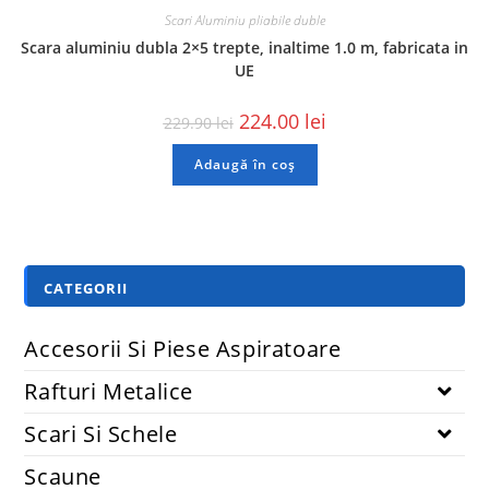
Scari Aluminiu pliabile duble
Scara aluminiu dubla 2×5 trepte, inaltime 1.0 m, fabricata in
UE
224.00
lei
229.90
lei
Adaugă în coș
CATEGORII
Accesorii Si Piese Aspiratoare
Rafturi Metalice
Scari Si Schele
Scaune