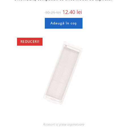
12.40
lei
30.25
lei
Adaugă în coș
REDUCERI!
Accesorii si piese aspiratoare