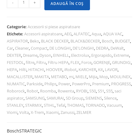
-
+
ADAUGĂ ÎN COȘ
Categorie:
Accesorii si piese aspiratoare
Etichete:
Accesorii aspiratoare
,
AEG
,
ALFATEC
,
Aqua
,
AQUA VAC
,
ASPIRATOR
,
Beko
,
BLACK DECKER
,
BLACK&DECKER
,
Bosch
,
BUDGET
,
Car
,
Cleaner
,
Compact
,
DE LONGHI
,
DE'LONGHI
,
DEDRA
,
DeWalt
,
DEXTER
,
Dreame
,
Dyson
,
EINHELL
,
Electrolux
,
Ergorapido
,
Extreme
,
FESTOOL
,
filtre
,
Filtru
,
Filtru HEPA
,
FLEX
,
Force
,
GORENJE
,
GRUNDIG:
,
HEPA
,
Hilti
,
HITACHI
,
HOOVER
,
iRobot
,
KARCHER
,
Kit
,
LAVOR
,
MACALLISTER
,
MAKITA
,
METABO
,
mi
,
MIELE
,
Mijia
,
Mop
,
MOULINEX
,
NUMATIC
,
Parkside
,
Philips
,
Power
,
PowerPro
,
Premium
,
PROGRESS
,
Roborock
,
Robot
,
Roomba
,
Rowenta
,
RYOBI
,
S50
,
S51
,
S55
,
saci
aspirator
,
SAMSUNG
,
SAMURAI
,
SD Group
,
SIEMENS
,
Silence
,
STANLEY
,
STARMIX
,
STIHL
,
Tefal
,
THOMAS
,
TORNADO
,
Vacuum
,
Viomi
,
Volta
,
X-Trem
,
Xiaomi
,
Zanussi
,
ZELMER
Bosch
STRATEGIC