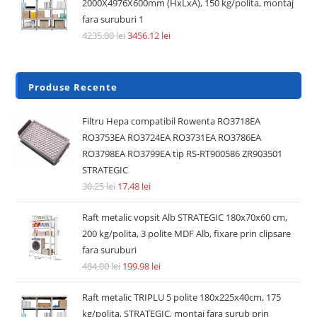
2000X4976X600mm (HxLxA), 150 kg/polita, montaj
fara suruburi 1
4235.00
lei
3456.12
lei
Produse Recente
Filtru Hepa compatibil Rowenta RO3718EA
RO3753EA RO3724EA RO3731EA RO3786EA
RO3798EA RO3799EA tip RS-RT900586 ZR903501
STRATEGIC
30.25
lei
17.48
lei
Raft metalic vopsit Alb STRATEGIC 180x70x60 cm,
200 kg/polita, 3 polite MDF Alb, fixare prin clipsare
fara suruburi
484.00
lei
199.98
lei
Raft metalic TRIPLU 5 polite 180x225x40cm, 175
kg/polita, STRATEGIC, montaj fara surub prin