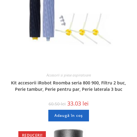
Accesorii si piese aspiratoare
Kit accesorii iRobot Roomba seria 800 900, Filtru 2 buc,
Perie tambur, Perie pentru par, Perie laterala 3 buc
33.03
lei
60.50
lei
Adaugă în coș
REDUCERI!