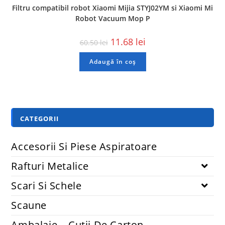
Filtru compatibil robot Xiaomi Mijia STYJ02YM si Xiaomi Mi
Robot Vacuum Mop P
11.68
lei
60.50
lei
Adaugă în coș
CATEGORII
Accesorii Si Piese Aspiratoare
Rafturi Metalice
Scari Si Schele
Scaune
Ambalaje – Cutii De Carton