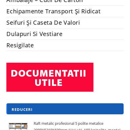
Echipamente Transport Și Ridicat
Seifuri Și Caseta De Valori
Dulapuri Si Vestiare
Resigilate
REDUCERI
Raft metalic profesional 5 polite metalice
2000X5210X600mm (HxLxA), 180 kg/polita, montaj