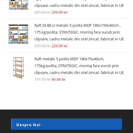
clipsare, cadru metalic din otel zincat, fabricat in UE
605.00
lei
339.99
lei
Raft DUBLU metalic 5 polite MDF 180x150x40cm ,
175 kg/polita, STRATEGIC, montaj fara surub prin
clipsare, cadru metalic din otel zincat, fabricat in UE
605.00
lei
229.98
lei
Raft metalic 5 polite MDF 180x75x40cm,
175kg/polita, STRATEGIC, montaj fara surub prin
clipsare, cadru metalic din otel zincat, fabricat in UE
181.50
lei
99.99
lei
Despre Noi