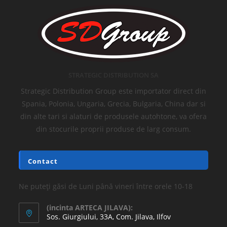
STRATEGIC DISTRIBUTION SA
Strategic Distribution Group este importator direct din
Spania, Polonia, Ungaria, Grecia, Bulgaria, China dar si
din alte tari si alaturi de produsele autohtone, va ofera
din stocurile proprii produse de larg consum.
Contact
Ne puteți găsi de Luni până vineri între orele 10-18
(incinta ARTECA JILAVA):
Sos. Giurgiului, 33A, Com. Jilava, Ilfov