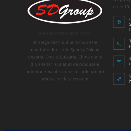
orele 10
I
STRATEGIC DISTRIBUTION SA
T
Strategic Distribution Group este
importator direct din Spania, Polonia,
Ungaria, Grecia, Bulgaria, China dar si
din alte tari si alaturi de produsele
autohtone, va ofera din stocurile proprii
produse de larg consum.