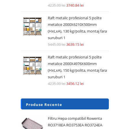
4235.00
lei
3740.84
lei
Raft metalic profesional 5 polite
metalice 2000X6210X500mm
(HxLxA), 130 kg/polita, montaj fara
suruburi 1
5445.00
lei
3639.15
lei
Raft metalic profesional 5 polite
metalice 2000X4976X600mm
(HxLxA), 150 kg/polita, montaj fara
suruburi 1
4235.00
lei
3456.12
lei
Produse Recente
Filtru Hepa compatibil Rowenta
RO3718EA RO3753EA RO3724EA