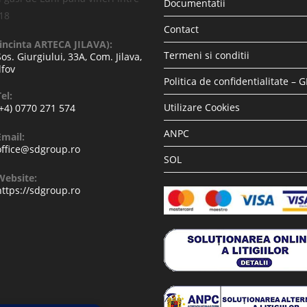
Documentatii
-18
Contact
(incinta ARTECA JILAVA):
Termeni si conditii
Sos. Giurgiului, 33A, Com. Jilava,
lfov
Politica de confidentialitate – 
el:
Utilizare Cookies
(+4) 0770 271 574
ANPC
Email:
office@sdgroup.ro
SOL
Website:
https://sdgroup.ro