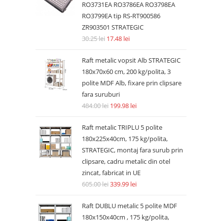
RO3731EA RO3786EA RO3798EA
RO3799EA tip RS-RT900586
ZR903501 STRATEGIC
30.25
lei
17.48
lei
Raft metalic vopsit Alb STRATEGIC
180x70x60 cm, 200 kg/polita, 3
polite MDF Alb, fixare prin clipsare
fara suruburi
484.00
lei
199.98
lei
Raft metalic TRIPLU 5 polite
180x225x40cm, 175 kg/polita,
STRATEGIC, montaj fara surub prin
clipsare, cadru metalic din otel
zincat, fabricat in UE
605.00
lei
339.99
lei
Raft DUBLU metalic 5 polite MDF
180x150x40cm , 175 kg/polita,