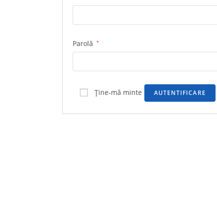
Parolă
*
Ține-mă minte
AUTENTIFICARE