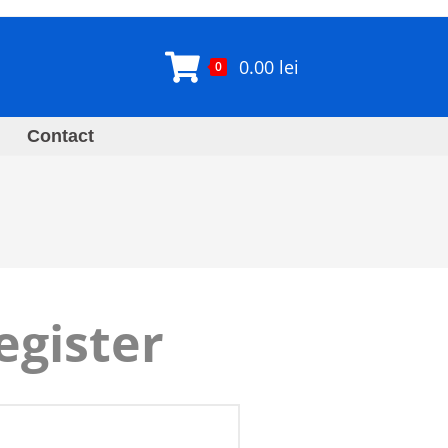
0.00
lei
0
Contact
egister