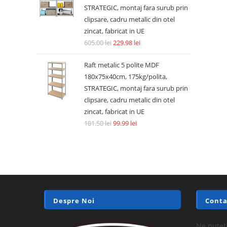
STRATEGIC, montaj fara surub prin
clipsare, cadru metalic din otel
zincat, fabricat in UE
605.00
lei
229.98
lei
Raft metalic 5 polite MDF
180x75x40cm, 175kg/polita,
STRATEGIC, montaj fara surub prin
clipsare, cadru metalic din otel
zincat, fabricat in UE
181.50
lei
99.99
lei
Despre Noi
Conta
Ne puteți