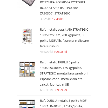
RO3731EA RO3786EA RO3798EA
RO3799EA tip RS-RT900586
ZR903501 STRATEGIC
30.25
lei
17.48
lei
Raft metalic vopsit Alb STRATEGIC
180x70x60 cm, 200 kg/polita, 3
polite MDF Alb, fixare prin clipsare
fara suruburi
484.00
lei
199.98
lei
Raft metalic TRIPLU 5 polite
180x225x40cm, 175 kg/polita,
STRATEGIC, montaj fara surub prin
clipsare, cadru metalic din otel
zincat, fabricat in UE
605.00
lei
339.99
lei
Raft DUBLU metalic 5 polite MDF
180x150x40cm , 175 kg/polita,