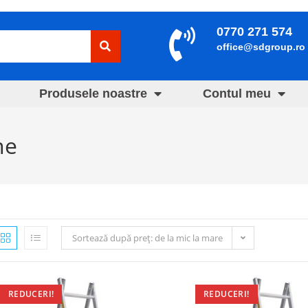
0770 271 574
office@sdgroup.ro
Produsele noastre
Contul meu
ne
Sortează după preț: de la mic la mare
REDUCERI!
REDUCERI!