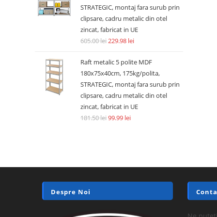
STRATEGIC, montaj fara surub prin
clipsare, cadru metalic din otel
zincat, fabricat in UE
605.00
lei
229.98
lei
Raft metalic 5 polite MDF
180x75x40cm, 175kg/polita,
STRATEGIC, montaj fara surub prin
clipsare, cadru metalic din otel
zincat, fabricat in UE
181.50
lei
99.99
lei
Despre Noi
Conta
Ne puteți