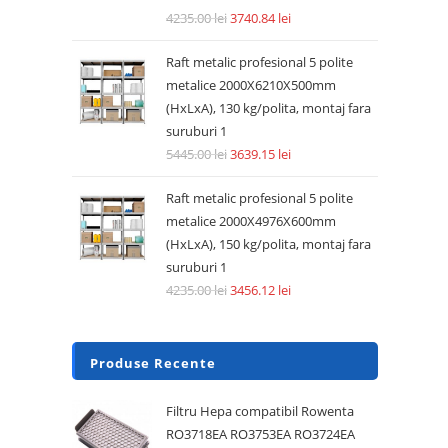
4235.00
lei
3740.84
lei
Raft metalic profesional 5 polite
metalice 2000X6210X500mm
(HxLxA), 130 kg/polita, montaj fara
suruburi 1
5445.00
lei
3639.15
lei
Raft metalic profesional 5 polite
metalice 2000X4976X600mm
(HxLxA), 150 kg/polita, montaj fara
suruburi 1
4235.00
lei
3456.12
lei
Produse Recente
Filtru Hepa compatibil Rowenta
RO3718EA RO3753EA RO3724EA