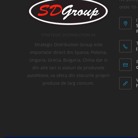
orele 10
I
STRATEGIC DISTRIBUTION SA
T
Strategic Distribution Group este
importator direct din Spania, Polonia,
Ungaria, Grecia, Bulgaria, China dar si
din alte tari si alaturi de produsele
autohtone, va ofera din stocurile proprii
produse de larg consum.