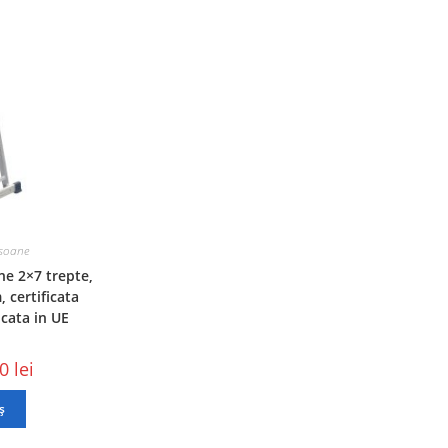
nsoane
ne 2×7 trepte,
 certificata
cata in UE
00
lei
ș