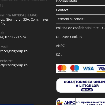
Documentatii
-18
Contact
(incinta ARTECA JILAVA):
Termeni si conditii
Sos. Giurgiului, 33A, Com. Jilava,
lfov
Politica de confidentialitate – 
el:
Utilizare Cookies
(+4) 0770 271 574
ANPC
Email:
office@sdgroup.ro
SOL
Website:
https://sdgroup.ro