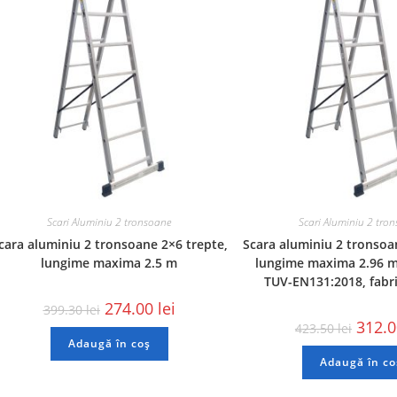
Scari Aluminiu 2 tronsoane
Scari Aluminiu 2 tro
cara aluminiu 2 tronsoane 2×6 trepte,
Scara aluminiu 2 tronsoa
lungime maxima 2.5 m
lungime maxima 2.96 m,
TUV-EN131:2018, fabri
274.00
lei
399.30
lei
312.
423.50
lei
Adaugă în coș
Adaugă în co