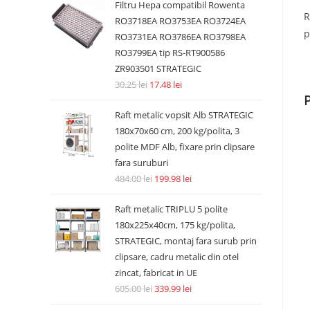
Filtru Hepa compatibil Rowenta
R
RO3718EA RO3753EA RO3724EA
p
RO3731EA RO3786EA RO3798EA
RO3799EA tip RS-RT900586
ZR903501 STRATEGIC
30.25
lei
17.48
lei
Raft metalic vopsit Alb STRATEGIC
180x70x60 cm, 200 kg/polita, 3
polite MDF Alb, fixare prin clipsare
fara suruburi
484.00
lei
199.98
lei
Raft metalic TRIPLU 5 polite
180x225x40cm, 175 kg/polita,
STRATEGIC, montaj fara surub prin
clipsare, cadru metalic din otel
zincat, fabricat in UE
605.00
lei
339.99
lei