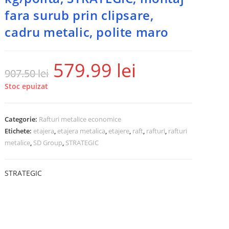
fara surub prin clipsare,
cadru metalic, polite maro
579.99
lei
907.50
lei
Stoc epuizat
Categorie:
Rafturi metalice economice
Etichete:
etajera
,
etajera metalica
,
etajere
,
raft
,
rafturi
,
rafturi
metalice
,
SD Group
,
STRATEGIC
STRATEGIC