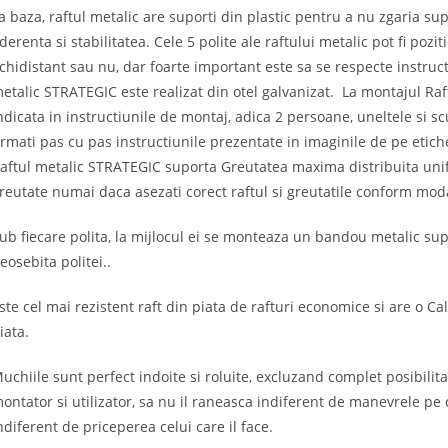
a baza, raftul metalic are suporti din plastic pentru a nu zgaria sup
derenta si stabilitatea. Cele 5 polite ale raftului metalic pot fi pozi
chidistant sau nu, dar foarte important este sa se respecte instruct
etalic STRATEGIC este realizat din otel galvanizat. La montajul Ra
ndicata in instructiunile de montaj, adica 2 persoane, uneltele si s
rmati pas cu pas instructiunile prezentate in imaginile de pe etichet
aftul metalic STRATEGIC suporta Greutatea maxima distribuita unif
reutate numai daca asezati corect raftul si greutatile conform modal
ub fiecare polita, la mijlocul ei se monteaza un bandou metalic supl
eosebita politei..
ste cel mai rezistent raft din piata de rafturi economice si are o C
iata.
uchiile sunt perfect indoite si roluite, excluzand complet posibilita
ontator si utilizator, sa nu il raneasca indiferent de manevrele pe c
ndiferent de priceperea celui care il face.