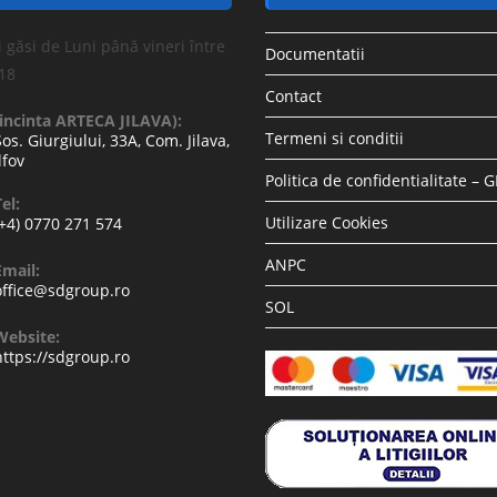
 găsi de Luni până vineri între
Documentatii
-18
Contact
(incinta ARTECA JILAVA):
Termeni si conditii
Sos. Giurgiului, 33A, Com. Jilava,
lfov
Politica de confidentialitate – 
el:
Utilizare Cookies
(+4) 0770 271 574
ANPC
Email:
office@sdgroup.ro
SOL
Website:
https://sdgroup.ro