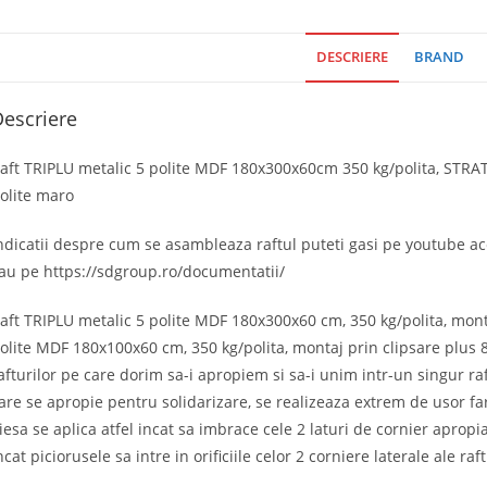
DESCRIERE
BRAND
escriere
aft TRIPLU metalic 5 polite MDF 180x300x60cm 350 kg/polita, STRATE
olite maro
ndicatii despre cum se asambleaza raftul puteti gasi pe youtube a
au pe https://sdgroup.ro/documentatii/
aft TRIPLU metalic 5 polite MDF 180x300x60 cm, 350 kg/polita, mont
olite MDF 180x100x60 cm, 350 kg/polita, montaj prin clipsare plus 8 
afturilor pe care dorim sa-i apropiem si sa-i unim intr-un singur raft
are se apropie pentru solidarizare, se realizeaza extrem de usor far
iesa se aplica atfel incat sa imbrace cele 2 laturi de cornier apropiat
ncat piciorusele sa intre in orificiile celor 2 corniere laterale ale raf