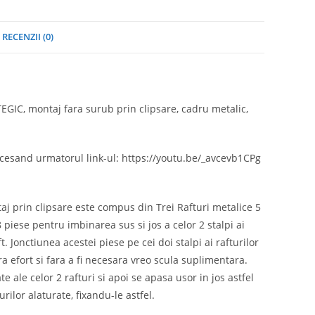
RECENZII (0)
GIC, montaj fara surub prin clipsare, cadru metalic,
ccesand urmatorul link-ul: https://youtu.be/_avcevb1CPg
aj prin clipsare este compus din Trei Rafturi metalice 5
piese pentru imbinarea sus si jos a celor 2 stalpi ai
. Jonctiunea acestei piese pe cei doi stalpi ai rafturilor
a efort si fara a fi necesara vreo scula suplimentara.
e ale celor 2 rafturi si apoi se apasa usor in jos astfel
turilor alaturate, fixandu-le astfel.