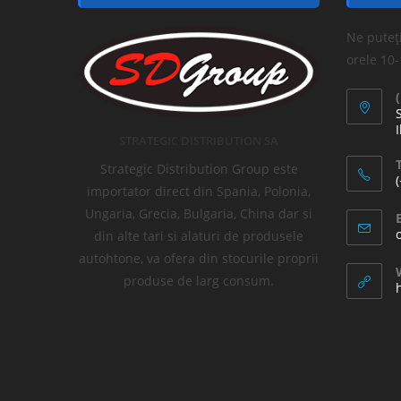
Ne puteți
orele 10
I
STRATEGIC DISTRIBUTION SA
T
Strategic Distribution Group este
importator direct din Spania, Polonia,
Ungaria, Grecia, Bulgaria, China dar si
din alte tari si alaturi de produsele
autohtone, va ofera din stocurile proprii
produse de larg consum.