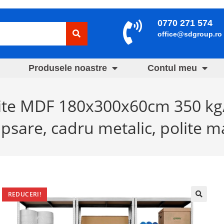
0770 271 574
office@sdgroup.ro
Produsele noastre
Contul meu
lite MDF 180x300x60cm 350 kg
ipsare, cadru metalic, polite m
REDUCERI!
🔍