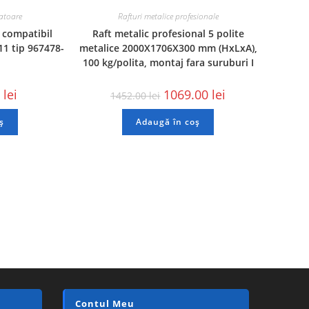
ratoare
Rafturi metalice profesionale
 compatibil
Raft metalic profesional 5 polite
1 tip 967478-
metalice 2000X1706X300 mm (HxLxA),
100 kg/polita, montaj fara suruburi I
4
lei
1069.00
lei
1452.00
lei
ș
Adaugă în coș
Contul Meu