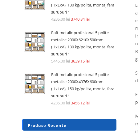
(HxLxA), 130 kg/polita, montaj fara
L
suruburi 1
a
4235.00
lei
3740.84
lei
e
m
Raft metalic profesional 5 polite
i
metalice 2000X6210X500mm
u
(HxLxA), 130 kg/polita, montaj fara
R
suruburi 1
g
5445.00
lei
3639.15
lei
S
Raft metalic profesional 5 polite
d
metalice 2000X4976X600mm
(HxLxA), 150 kg/polita, montaj fara
E
suruburi 1
p
4235.00
lei
3456.12
lei
M
m
Produse Recente
i