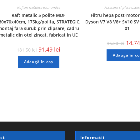
Rafturi metalice economice
Accesorii si piese aspi
Raft metalic 5 polite MDF
Filtru hepa post-motor
80x70x40cm, 175kg/polita, STRATEGIC,
Dyson V7 V8 V8+ SV10 SV1
ontaj fara surub prin clipsare, cadru
01
metalic din otel zincat, fabricat in UE
14.7
36.30
lei
91.49
lei
181.50
lei
Adaugă în co
Adaugă în coș
ct
Informatii