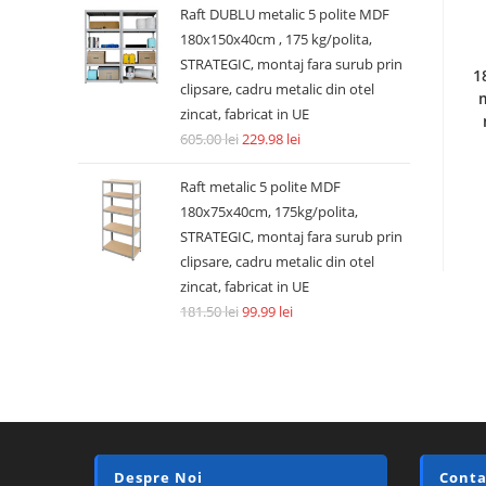
Raft DUBLU metalic 5 polite MDF
180x150x40cm , 175 kg/polita,
STRATEGIC, montaj fara surub prin
1
clipsare, cadru metalic din otel
m
zincat, fabricat in UE
605.00
lei
229.98
lei
Raft metalic 5 polite MDF
180x75x40cm, 175kg/polita,
STRATEGIC, montaj fara surub prin
clipsare, cadru metalic din otel
zincat, fabricat in UE
181.50
lei
99.99
lei
Despre Noi
Conta