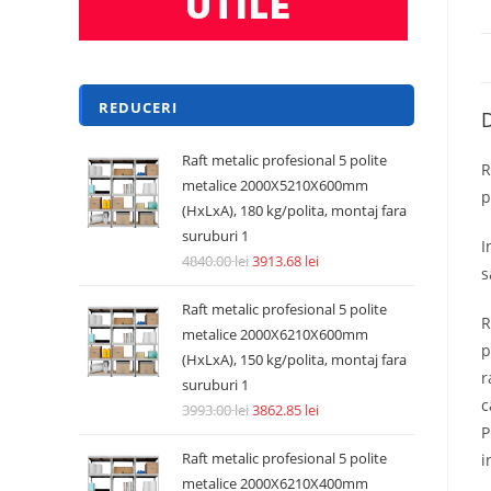
REDUCERI
D
Raft metalic profesional 5 polite
R
metalice 2000X5210X600mm
p
(HxLxA), 180 kg/polita, montaj fara
suruburi 1
I
4840.00
lei
3913.68
lei
s
Raft metalic profesional 5 polite
R
metalice 2000X6210X600mm
p
(HxLxA), 150 kg/polita, montaj fara
r
suruburi 1
c
3993.00
lei
3862.85
lei
P
Raft metalic profesional 5 polite
i
metalice 2000X6210X400mm