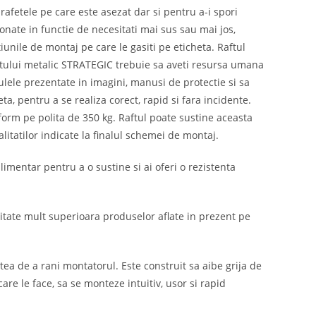
rafetele pe care este asezat dar si pentru a-i spori
tionate in functie de necesitati mai sus sau mai jos,
iunile de montaj pe care le gasiti pe eticheta. Raftul
ftului metalic STRATEGIC trebuie sa aveti resursa umana
culele prezentate in imagini, manusi de protectie si sa
a, pentru a se realiza corect, rapid si fara incidente.
orm pe polita de 350 kg. Raftul poate sustine aceasta
itatilor indicate la finalul schemei de montaj.
imentar pentru a o sustine si ai oferi o rezistenta
alitate mult superioara produselor aflate in prezent pe
tea de a rani montatorul. Este construit sa aibe grija de
are le face, sa se monteze intuitiv, usor si rapid